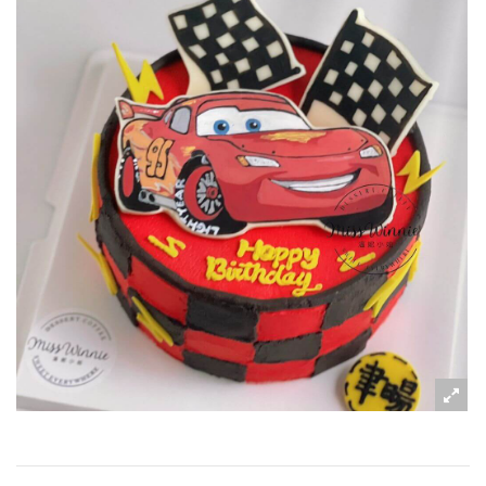
粉絲好康
加入甜點廚師接單平台
記住我
忘記密碼
註冊