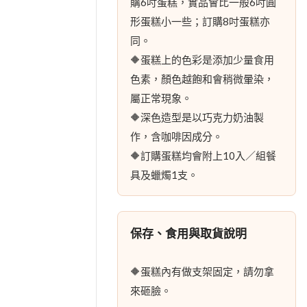
購6吋蛋糕，實品會比一般6吋圓
形蛋糕小一些；訂購8吋蛋糕亦
同。
🔶蛋糕上的色彩是添加少量食用
色素，顏色越飽和會稍微暈染，
屬正常現象。
🔶深色造型是以巧克力奶油製
作，含咖啡因成分。
🔶訂購蛋糕均會附上10入／組餐
具及蠟燭1支。
保存、食用與取貨說明
🔶蛋糕內有做支架固定，請勿拿
來砸臉。