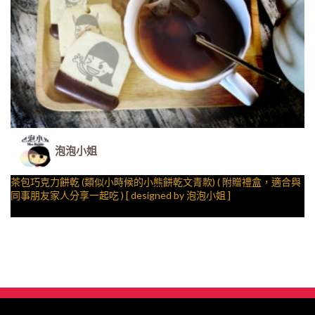
泡泡小姐
茶包巧克力餅乾 (類似小時候的小熊餅乾文青款) ( 附贈禮盒，適合與
同事朋友家人分享一起吃 ) [ designed by 泡泡小姐 ]