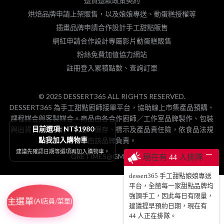
退貨退款政策契約
烘焙品牌申請上架販售，以及娘娘專送、動蛋糕授權等
插畫品牌申請合作設計手工甜點販售
網紅申請合作設計專屬影片動蛋糕販售
粉絲免費加值協力網站
註冊登入累積點數、查詢訂單
© 2025 DESSERT365 ALL RIGHTS RESERVED.
DESSERT365 為手工甜點廚師接單平台，協助線上市集產品預購、
課程媒合與客製媒合。商品由各合作廚師／工作室品牌製作、包裝
目前選項: NT$1980
與出貨，相關食材、製程、保存、標示及產品責任險，依食品法規
點我加入購物車
由該品牌負責。
建議先確認日期等選項再加入購物車。
─
GRETIMES@GMAIL.COM
現在有
44
人排隊
dessert365 手工甜點娘娘專送
平台，全館每一家甜點品牌均
強調手工，因此每日有限量，
主選單
(AI店員/菜單)
建議提早預約日期，現在有
44
人正在排隊。