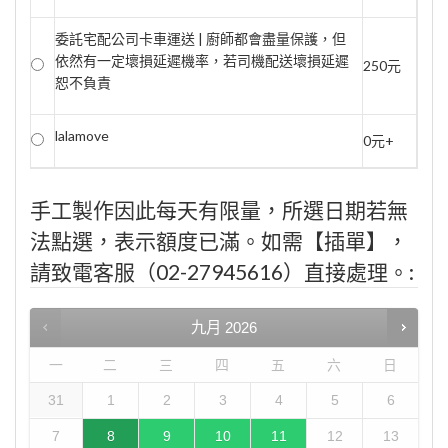
委託宅配公司卡車運送 | 廚師都會盡量保護，但
依然有一定壞損延遲機率，若司機配送壞損延遲
250元
恕不負責
lalamove
0元+
手工製作因此每天有限量，所選日期若無
法點選，表示額度已滿。如需【插單】，
請致電客服（02-27945616）直接處理。:
九月
2026
一
二
三
四
五
六
日
31
1
2
3
4
5
6
7
8
9
10
11
12
13