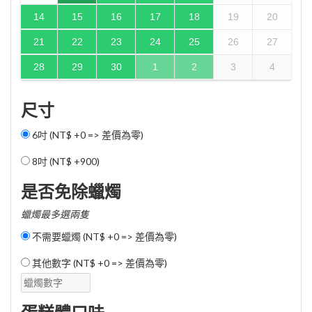
14
15
16
17
18
19
20
21
22
23
24
25
26
27
28
29
30
1
2
3
4
尺寸
6吋 (NT$ +0 => 差價為零)
8吋 (
NT$ +900
)
是否免除蠟燭
蠟燭最多選兩隻
不需要蠟燭 (NT$ +0 => 差價為零)
其他數字 (NT$ +0 => 差價為零)