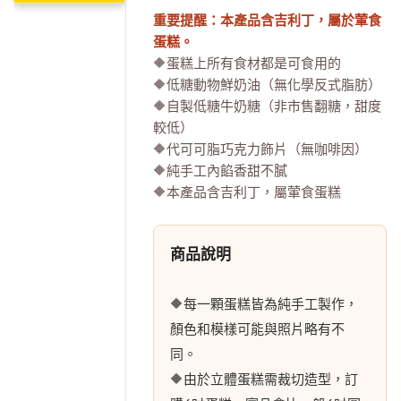
重要提醒：本產品含吉利丁，屬於葷食
蛋糕。
🔶蛋糕上所有食材都是可食用的
🔶低糖動物鮮奶油（無化學反式脂肪）
🔶自製低糖牛奶糖（非市售翻糖，甜度
較低）
🔶代可可脂巧克力飾片（無咖啡因）
🔶純手工內餡香甜不膩
🔶本產品含吉利丁，屬葷食蛋糕
商品說明
🔶每一顆蛋糕皆為純手工製作，
顏色和模樣可能與照片略有不
同。
🔶由於立體蛋糕需裁切造型，訂