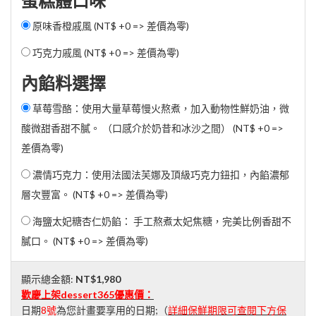
蛋糕體口味
原味香橙戚風 (NT$ +0 => 差價為零)
巧克力戚風 (NT$ +0 => 差價為零)
內餡料選擇
草莓雪酪：使用大量草莓慢火熬煮，加入動物性鮮奶油，微
酸微甜香甜不膩。 （口感介於奶昔和冰沙之間） (NT$ +0 =>
差價為零)
濃情巧克力：使用法國法芙娜及頂級巧克力鈕扣，內餡濃郁
層次豐富。 (NT$ +0 => 差價為零)
海鹽太妃糖杏仁奶餡： 手工熬煮太妃焦糖，完美比例香甜不
膩口。 (NT$ +0 => 差價為零)
顯示總金額:
NT$1,980
歡慶上架dessert365優惠價：
日期
8號
為您計畫要享用的日期;（
詳細保鮮期限可查閱下方保