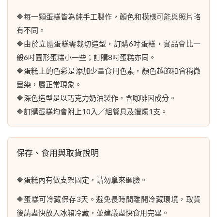
🔶每一顆蛋糕皆為純手工製作，顏色和模樣可能與照片略
有不同。
🔶由於立體蛋糕需裁切造型，訂購6吋蛋糕，實品會比一
般6吋圓形蛋糕小一些；訂購8吋蛋糕亦同。
🔶蛋糕上的色彩是添加少量食用色素，顏色越飽和會稍微
暈染，屬正常現象。
🔶深色造型是以巧克力奶油製作，含咖啡因成分。
🔶訂購蛋糕均會附上10入／組餐具及蠟燭1支。
保存、食用與取貨說明
🔶蛋糕內有做支架固定，請勿拿來砸臉。
🔶蛋糕可冷藏保存3天。避免長時間離開冷藏環境，取貨
後請盡快放入冰箱冷藏，並建議盡快食用完畢。