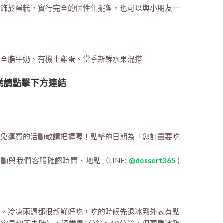
裝飾於蛋糕，實行完全的個性化擺盤，也可以與小朋友一
樂全脂牛奶、有機土雞蛋、當季新鮮水果混搭
糕請點擊下方連結
額免運費的活動敬請把握喔！點擊的日期為「您計畫要吃
主動與我們客服確認時間、地點（LINE:
@dessert365
)
即可，冷凍兩週都很新鮮好吃，吃的時候先退冰到外表有點