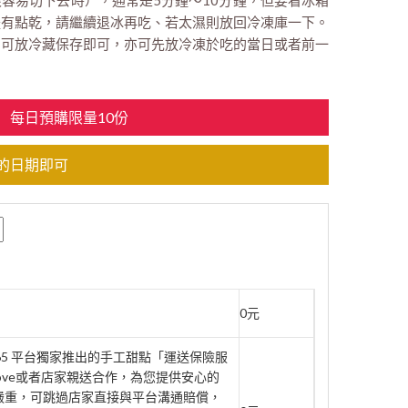
容易切下去時），通常是5分鐘～10分鐘，但要看冰箱
體有點乾，請繼續退冰再吃、若太濕則放回冷凍庫一下。
點：可放冷藏保存即可，亦可先放冷凍於吃的當日或者前一
每日預購限量10份
的日期即可
0元
rt365 平台獨家推出的手工甜點「運送保險服
move或者店家親送合作，為您提供安心的
壞嚴重，可跳過店家直接與平台溝通賠償，