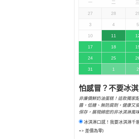
一
二
27
28
2
3
4
5
10
11
1
17
18
1
24
25
2
31
1
2
怕感冒？不要冰淇
非廉價鮮奶油蛋糕！這款獨家配
醬，低糖、無防腐劑，健康又
保存，展現綿密的非冰淇淋風
冰淇淋口感！我要冰淇淋千層蛋
=> 差價為零)