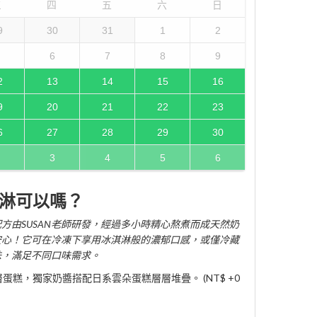
三
四
五
六
日
9
30
31
1
2
6
7
8
9
2
13
14
15
16
9
20
21
22
23
6
27
28
29
30
3
4
5
6
淋可以嗎？
方由SUSAN老師研發，經過多小時精心熬煮而成天然奶
安心！它可在冷凍下享用冰淇淋般的濃郁口感，或僅冷藏
味，滿足不同口味需求。
糕，獨家奶醬搭配日系雲朵蛋糕層層堆疊。 (NT$ +0