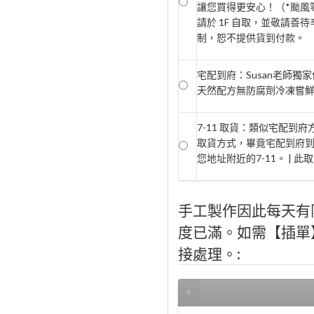
讓您買得更安心！（*颱風等
請於 1F 自取，並敬請善待
制，恕不提供貨到付款。
宅配到府：Susan老師獨
天然配方無防腐劑冷凍嘗鮮期2
7-11 取貨：類似宅配到
取貨方式，畢竟宅配到府
您地址附近的7-11。 | 
手工製作因此每天有
度已滿。如需【插單】，
接處理。: