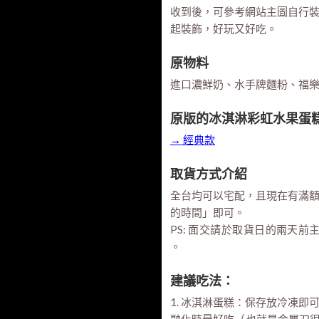
收到後，可參考網站主圖自行
起裝飾，好玩又好吃。
原物料
進口濃鮮奶、水手牌麵粉、福
原版的冰淇淋彩虹水果蛋
→ 經典款
取貨方式介紹
全台均可以宅配，且現在有滿
的時間」即可。
PS: 面交請於取貨日的兩天前
。
建議吃法：
1. 冰淇淋蛋糕：保存放冷凍