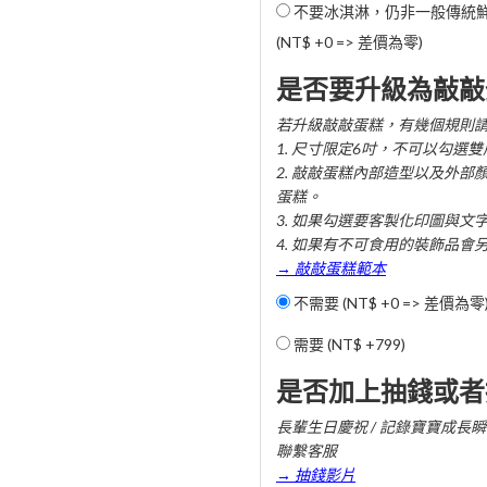
不要冰淇淋，仍非一般傳統
(NT$ +0 => 差價為零)
是否要升級為敲敲
若升級敲敲蛋糕，有幾個規則
1. 尺寸限定6吋，不可以勾選
2. 敲敲蛋糕內部造型以及外部
蛋糕。
3. 如果勾選要客製化印圖與文
4. 如果有不可食用的裝飾品會
→ 敲敲蛋糕範本
不需要 (NT$ +0 => 差價為零
需要 (
NT$ +799
)
是否加上抽錢或者
長輩生日慶祝 / 記錄寶寶成長瞬間
聯繫客服
→ 抽錢影片