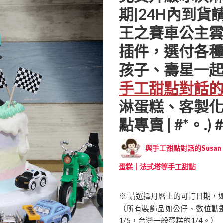
期|24H內到貨請
王之賽車公主雲
插件，選付各種
孩子、壽星一起
手工甜點對話的S
淋蛋糕、客製
點專賣 | #*。.) #
與手工甜點對話的Susan (
蛋糕｜法式塔等手工甜點
※ 請選擇月曆上的可訂日期，
（所有裝飾品如公仔、數位動
1/5，台灣一般蛋糕的1/4。）