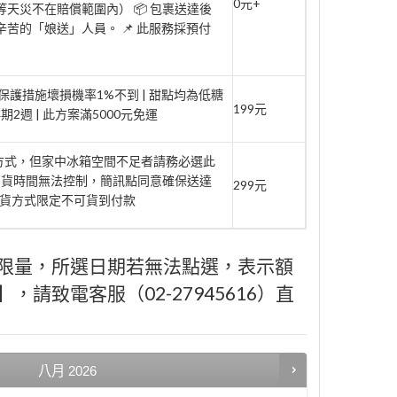
0元+
天災不在賠償範圍內） 📦 包裹送達後
辛苦的「娘送」人員。 📌 此服務採預付
家保護措施壞損機率1%不到 | 甜點均為低糖
199元
週 | 此方案滿5000元免運
府方式，但家中冰箱空間不足者請務必選此
到貨時間無法控制，簡訊點同意確保送達
299元
此取貨方式限定不可貨到付款
限量，所選日期若無法點選，表示額
請致電客服（02-27945616）直
八月
2026