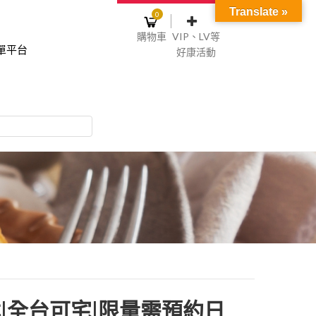
Translate »
0
購物車
VIP、LV等
單平台
好康活動
登入或註冊
購物車
物車裡面沒有商品
NT$0
記住我
碼
註冊
|全台可宅|限量需預約日