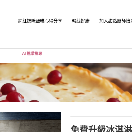
網紅媽咪蛋糕心得分享
粉絲好康
加入甜點廚師接
帳號
您的購
小計:
密碼
忘記密
免費升級冰淇淋