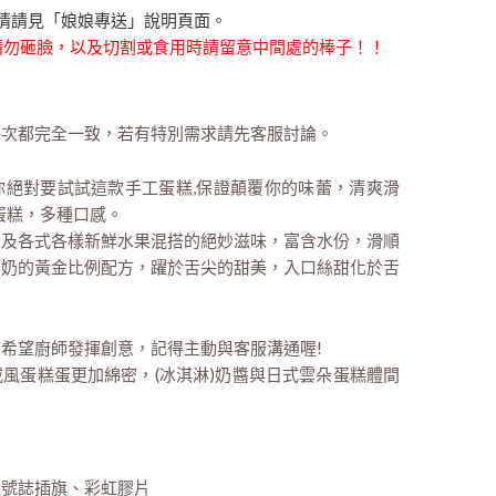
情請見「娘娘專送」說明頁面。
時請勿砸臉，以及切割或食用時請留意中間處的棒子！！
每次都完全一致，若有特別需求請先客服討論。
那你絕對要試試這款手工蛋糕,保證顛覆你的味蕾，清爽滑
蛋糕，多種口感。
以及各式各樣新鮮水果混搭的絕妙滋味，富含水份，滑順
鮮奶的黃金比例配方，躍於舌尖的甜美，入口絲甜化於舌
希望廚師發揮創意，記得主動與客服溝通喔!
風蛋糕蛋更加綿密，(冰淇淋)奶醬與日式雲朵蛋糕體間
通號誌插旗、彩虹膠片