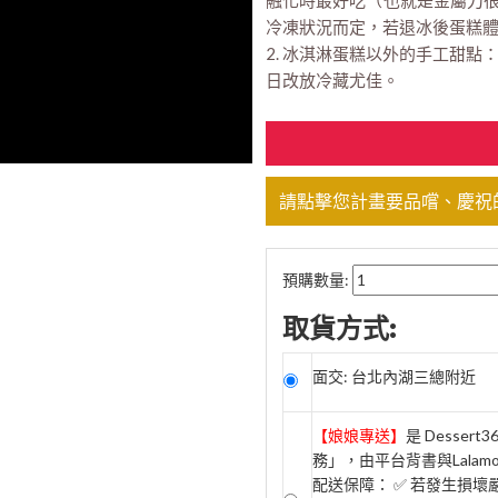
融化時最好吃（也就是金屬刀很
冷凍狀況而定，若退冰後蛋糕
2. 冰淇淋蛋糕以外的手工甜
日改放冷藏尤佳。
請點擊您計畫要品嚐、慶祝
預購數量:
取貨方式:
面交: 台北內湖三總附近
【娘娘專送】
是 Desse
務」，由平台背書與Lala
配送保障： ✅ 若發生損