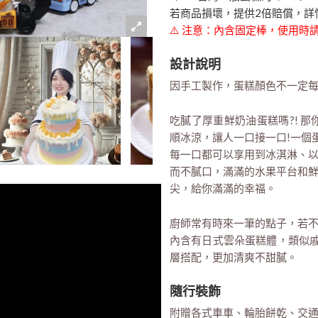
若商品損壞，提供2倍賠償，詳
⚠️ 注意：內含固定棒，使用
設計說明
因手工製作，蛋糕顏色不一定
吃膩了厚重鮮奶油蛋糕嗎?! 
順冰涼，讓人一口接一口!一個
每一口都可以享用到冰淇淋、
而不膩口，滿滿的水果平台和
尖，給你滿滿的幸福。
廚師常有時來一筆的點子，若不
內含有日式雲朵蛋糕體，類似戚
層搭配，更加清爽不甜膩。
隨行裝飾
附贈各式車車、輪胎餅乾、交