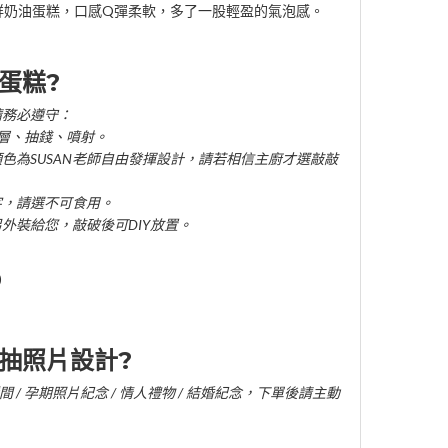
鮮奶油蛋糕，口感Q彈柔軟，多了一股輕盈的氣泡感。
蛋糕?
請務必遵守：
雙層、抽錢、噴射。
顏色為SUSAN老師自由發揮設計，請若相信主廚才選敲敲
字，請選不可食用。
另外裝給您，敲破後可DIY放置。
)
抽照片設計?
 / 孕期照片紀念 / 情人禮物 / 結婚紀念，下單後請主動