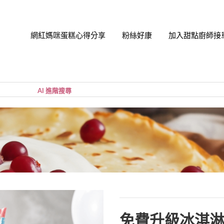
網紅媽咪蛋糕心得分享
粉絲好康
加入甜點廚師接
帳號
您的購
小計:
密碼
忘記密
免費升級冰淇淋