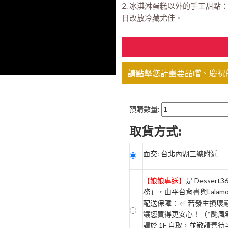
2. 冰淇淋蛋糕以外的手工甜
日改放冷藏尤佳。
請點擊您計畫要品嚐、慶祝
預購數量:
取貨方式:
面交: 台北內湖三總附近
【娘娘專送】
是 Desse
務」，由平台背書與Lala
配送保障： ✅ 若發生損
讓您買得更安心！（*颱風等
請於 1F 自取，並敬請善待