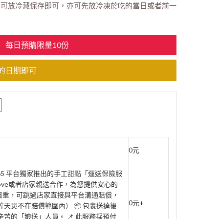
點：可放冷藏保存即可，亦可先放冷凍於吃的當日或者前一
每日預購限量10份
的日期即可
0元
rt365 平台獨家推出的手工甜點「運送保險服
move或者店家親送合作，為您提供安心的
壞嚴重，可跳過店家直接與平台溝通賠償，
0元+
天災不在賠償範圍內） 📦 包裹送達後
辛苦的「娘送」人員。 📌 此服務採預付