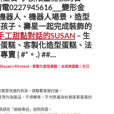
0227945616___變形金
變型機器人、機器人場景，造型
陪孩子、壽星一起完成裝飾的
手工甜點對話的SUSAN
– 生
淋蛋糕、客製化造型蛋糕、法
| #*。.) ##…
Susan's Kitchen) - 客製化造型蛋糕｜冰淇淋蛋糕｜生日
如需更快速的到貨，請聯繫客服討論。
畫等均為贈品，不得轉售。平均熱量為哈根達斯蛋糕的
情請見「娘娘專送」說明頁面。