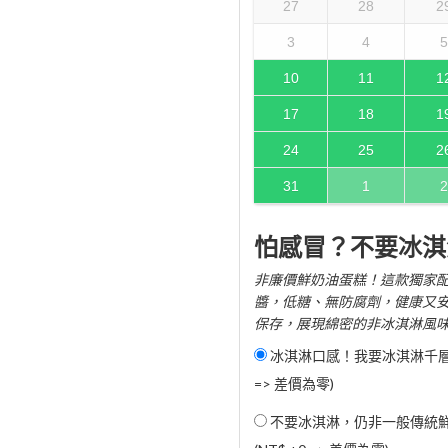
27
28
2
3
4
5
10
11
1
17
18
1
24
25
2
31
1
2
怕感冒？不要冰淇
非廉價鮮奶油蛋糕！這款獨家配
醬，低糖、無防腐劑，健康又
保存，展現綿密的非冰淇淋風
冰淇淋口感！我要冰淇淋千層蛋
=> 差價為零)
不要冰淇淋，仍非一般傳統