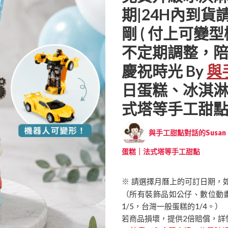
期|24H內到貨請電
剛 ( 付上可
不定期調整，
慶祝時光 By
與
日蛋糕、冰淇
式塔等手工甜點專賣 
與手工甜點對話的Susan (
蛋糕｜法式塔等手工甜點
※ 請選擇月曆上的可訂日期，
（所有裝飾品如公仔、數位動
1/5，台灣一般蛋糕的1/4。）
若商品損壞，提供2倍賠償，詳