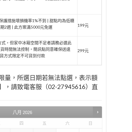
家保護措施壞損機率1%不到 | 甜點均為低糖
199元
週 | 此方案滿5000元免運
府方式，但家中冰箱空間不足者請務必選此
到貨時間無法控制，簡訊點同意確保送達
299元
此取貨方式限定不可貨到付款
限量，所選日期若無法點選，表示額
請致電客服（02-27945616）直
八月
2026
三
四
五
六
日