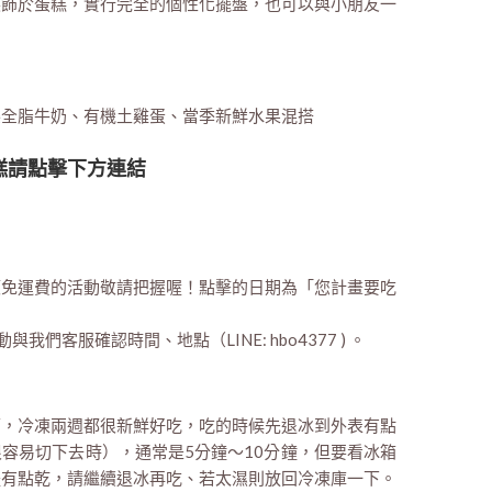
裝飾於蛋糕，實行完全的個性化擺盤，也可以與小朋友一
樂全脂牛奶、有機土雞蛋、當季新鮮水果混搭
糕請點擊下方連結
額免運費的活動敬請把握喔！點擊的日期為「您計畫要吃
我們客服確認時間、地點（LINE: hbo4377 ) 。
即可，冷凍兩週都很新鮮好吃，吃的時候先退冰到外表有點
容易切下去時），通常是5分鐘～10分鐘，但要看冰箱
體有點乾，請繼續退冰再吃、若太濕則放回冷凍庫一下。