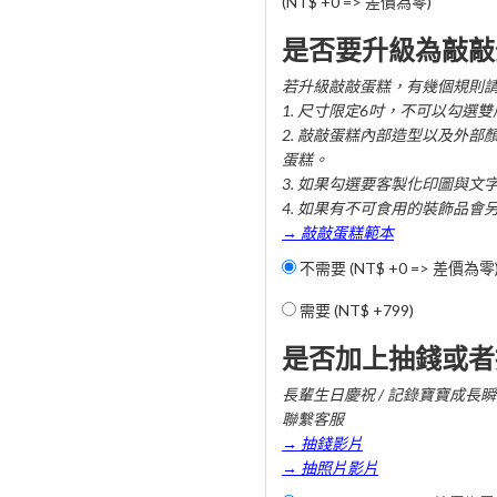
(NT$ +0 => 差價為零)
是否要升級為敲敲
若升級敲敲蛋糕，有幾個規則
1. 尺寸限定6吋，不可以勾選
2. 敲敲蛋糕內部造型以及外部
蛋糕。
3. 如果勾選要客製化印圖與文
4. 如果有不可食用的裝飾品會
→ 敲敲蛋糕範本
不需要 (NT$ +0 => 差價為零
需要 (
NT$ +799
)
是否加上抽錢或者
長輩生日慶祝 / 記錄寶寶成長瞬間
聯繫客服
→ 抽錢影片
→ 抽照片影片