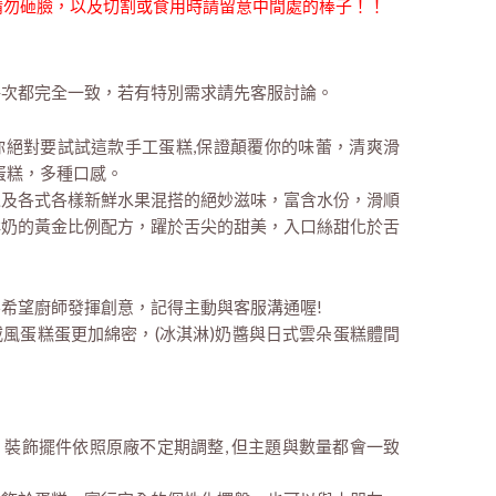
時請勿砸臉，以及切割或食用時請留意中間處的棒子！！
每次都完全一致，若有特別需求請先客服討論。
那你絕對要試試這款手工蛋糕,保證顛覆你的味蕾，清爽滑
蛋糕，多種口感。
以及各式各樣新鮮水果混搭的絕妙滋味，富含水份，滑順
鮮奶的黃金比例配方，躍於舌尖的甜美，入口絲甜化於舌
希望廚師發揮創意，記得主動與客服溝通喔!
風蛋糕蛋更加綿密，(冰淇淋)奶醬與日式雲朵蛋糕體間
裝飾擺件依照原廠不定期調整, 但主題與數量都會一致