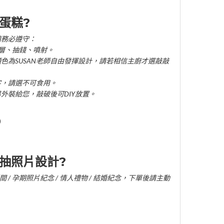
蛋糕?
請務必遵守：
雙層、抽錢、噴射。
顏色為SUSAN老師自由發揮設計，請若相信主廚才選敲敲
字，請選不可食用。
另外裝給您，敲破後可DIY放置。
)
抽照片設計?
 / 孕期照片紀念 / 情人禮物 / 結婚紀念，下單後請主動