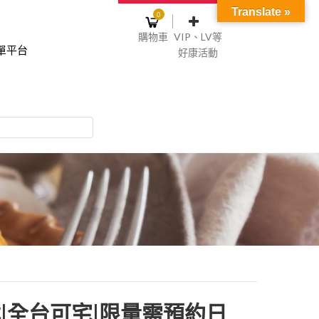
Translate »
0
購物車
VIP、LV等
單平台
好康活動
登入或註冊
購物車
物車裡面沒有商品
NT$0
記住我
碼
註冊
|全台可宅|限量需預約日