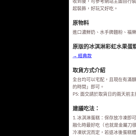
收到後，可參考網站主圖自行
起裝飾，好玩又好吃。
原物料
進口濃鮮奶、水手牌麵粉、福
原版的冰淇淋彩虹水果蛋
→ 經典款
取貨方式介紹
全台均可以宅配，且現在有滿
的時間」即可。
PS: 面交請於取貨日的兩天前主動與
建議吃法：
1. 冰淇淋蛋糕：保存放冷凍
融化時最好吃（也就是金屬刀很
冷凍狀況而定，若退冰後蛋糕