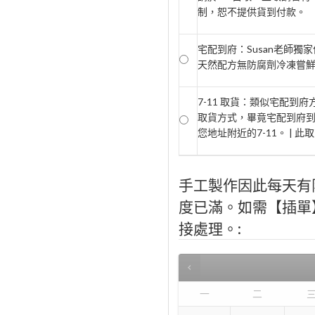
制，恕不提供貨到付款。
宅配到府：Susan老師獨
天然配方無防腐劑冷凍嘗鮮期2
7-11 取貨：類似宅配到
取貨方式，畢竟宅配到府
您地址附近的7-11。 | 
手工製作因此每天有
度已滿。如需【插單】，
接處理。:
一
二