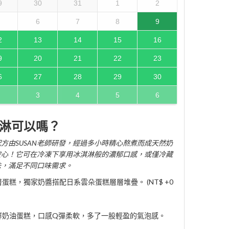
9
30
31
1
2
6
7
8
9
2
13
14
15
16
9
20
21
22
23
6
27
28
29
30
3
4
5
6
淋可以嗎？
方由SUSAN老師研發，經過多小時精心熬煮而成天然奶
安心！它可在冷凍下享用冰淇淋般的濃郁口感，或僅冷藏
味，滿足不同口味需求。
糕，獨家奶醬搭配日系雲朵蛋糕層層堆疊。 (NT$ +0
鮮奶油蛋糕，口感Q彈柔軟，多了一股輕盈的氣泡感。