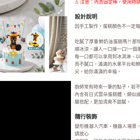
⚠️ 注意：內含固定棒，使用
設計說明
因手工製作，蛋糕顏色不一定
吃膩了厚重鮮奶油蛋糕嗎?! 
順冰涼，讓人一口接一口!一個
每一口都可以享用到冰淇淋、
而不膩口，滿滿的水果平台和
尖，給你滿滿的幸福。
廚師常有時來一筆的點子，若不
內含有日式雲朵蛋糕體，類似戚
層搭配，更加清爽不甜膩。
隨行裝飾
變形機器人汽車、機器人場景，
請放心