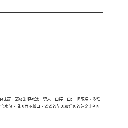
你的味蕾，清爽滑順冰涼，讓人一口接一口!一個蛋糕，多種
富含水份，滑順而不膩口，滿滿的芋頭和鮮奶的黃金比例配