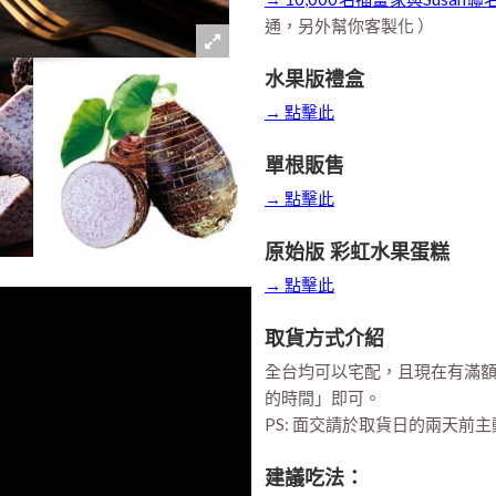
通，另外幫你客製化 ）
水果版禮盒
→ 點擊此
單根販售
→ 點擊此
原始版 彩虹水果蛋糕
→ 點擊此
取貨方式介紹
全台均可以宅配，且現在有滿
的時間」即可。
PS: 面交請於取貨日的兩天前主動與
建議吃法：