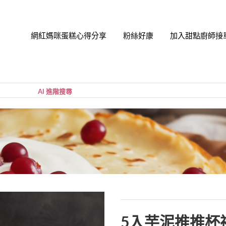
網紅媽咪蛋糕心得分享
粉絲好康
加入甜點廚師接
帳號
您的購
小計:
密碼
忘記密
5入芋泥推推杯禮