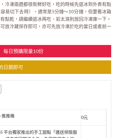
即可，冷凍兩週都很新鮮好吃，吃的時候先退冰到外表有點
容易切下去時），通常是5分鐘～10分鐘，但要看冰箱
體有點乾，請繼續退冰再吃、若太濕則放回冷凍庫一下。
點：可放冷藏保存即可，亦可先放冷凍於吃的當日或者前一
每日預購限量10份
的日期即可
 推推桶
0元
rt365 平台獨家推出的手工甜點「運送保險服