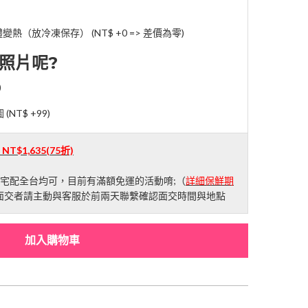
（放冷凍保存） (NT$ +0 => 差價為零)
照片呢?
)
 (
NT$ +99
)
：
NT$1,635
(75折)
;宅配全台均可，目前有滿額免運的活動唷;（
詳細保鮮期
;面交者請主動與客服於前兩天聯繫確認面交時間與地點
加入購物車