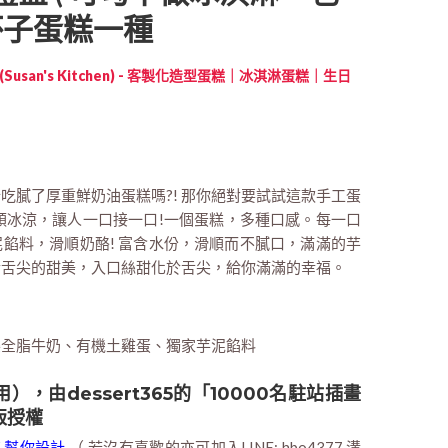
杯子蛋糕一種
Susan's Kitchen) - 客製化造型蛋糕｜冰淇淋蛋糕｜生日
公分吃膩了厚重鮮奶油蛋糕嗎?! 那你絕對要試試這款手工蛋
順冰涼，讓人一口接一口!一個蛋糕，多種口感。每一口
餡料，滑順奶酪! 富含水份，滑順而不膩口，滿滿的芋
於舌尖的甜美，入口絲甜化於舌尖，給你滿滿的幸福。
樂全脂牛奶、有機土雞蛋、獨家芋泥餡料
，由dessert365的「10000名駐站插畫
版授權
聯名幫你設計
（ 若沒有喜歡的亦可加入LINE: hbo4377 溝