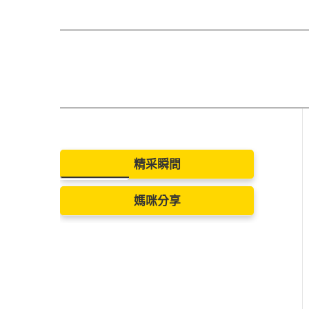
精采瞬間
媽咪分享