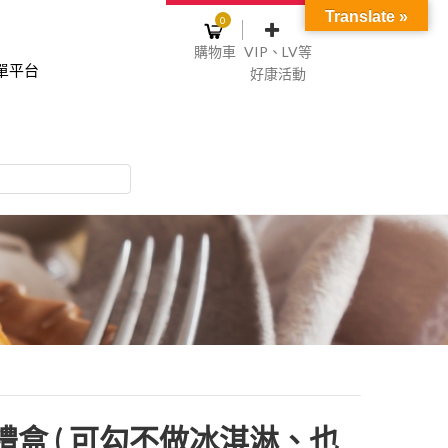
Translate »
0
購物車
VIP、LV等
單平台
好康活動
登入或註冊
購物車
物車裡面沒有商品
NT$0
記住我
碼
註冊
盒 ( 可勾不做冰淇淋、也