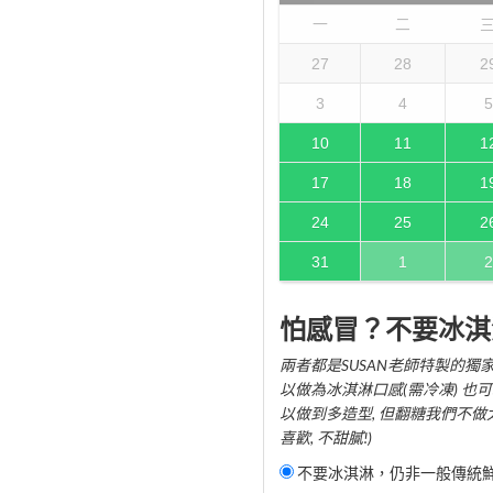
一
二
27
28
2
3
4
5
10
11
1
17
18
1
24
25
2
31
1
2
怕感冒？不要冰淇
兩者都是SUSAN老師特製的獨家
以做為冰淇淋口感(需冷凍) 也可
以做到多造型, 但翻糖我們不做
喜歡, 不甜膩!)
不要冰淇淋，仍非一般傳統鮮