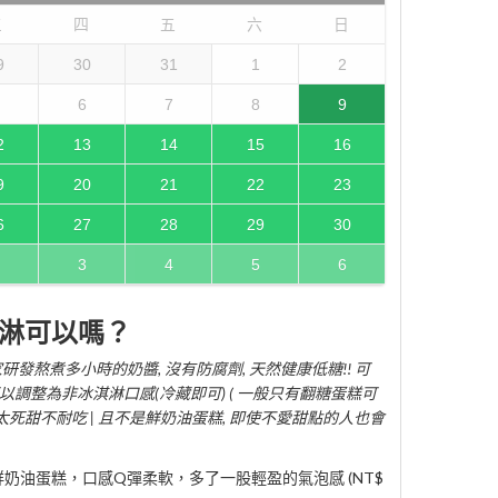
三
四
五
六
日
9
30
31
1
2
6
7
8
9
2
13
14
15
16
9
20
21
22
23
6
27
28
29
30
3
4
5
6
淋可以嗎？
研發熬煮多小時的奶醬, 沒有防腐劑, 天然健康低糖!! 可
以調整為非冰淇淋口感(冷藏即可) ( 一般只有翻糖蛋糕可
太死甜不耐吃 | 且不是鮮奶油蛋糕, 即使不愛甜點的人也會
奶油蛋糕，口感Q彈柔軟，多了一股輕盈的氣泡感 (NT$