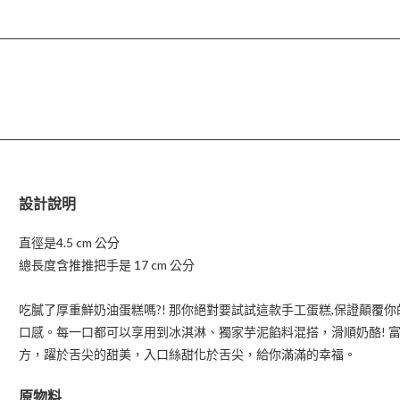
設計說明
直徑是4.5 cm 公分
總長度含推推把手是 17 cm 公分
吃膩了厚重鮮奶油蛋糕嗎?! 那你絕對要試試這款手工蛋糕,保證顛覆
口感。每一口都可以享用到冰淇淋、獨家芋泥餡料混搭，滑順奶酪! 
方，躍於舌尖的甜美，入口絲甜化於舌尖，給你滿滿的幸福。
原物料