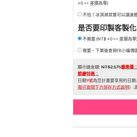
+0 => 差價為零)
不怕！冰淇淋其實可以讓身體變熱
是否要印製客製化
不需要 (NT$ +0 => 差價為零
需要，下單後會與FB小編傳圖
顯示總金額:
NT$2,175
優惠價
節慶特惠：
日期
9號
為您計畫要享用的日期
限可查閱下方保存方式說明
）