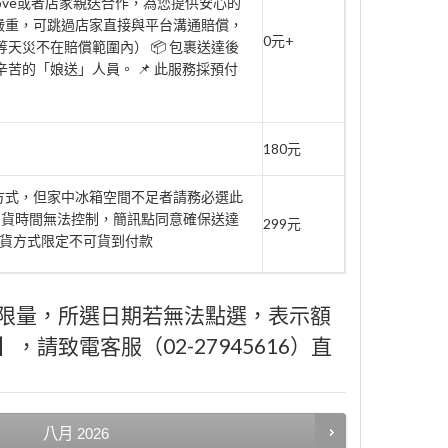
move或者店家親送合作，為您提供安心的
壞嚴重，可跳過店家直接與平台溝通賠償，
0元+
天災不在賠償範圍內） 📦 包裹送達後
辛苦的「娘送」人員。 📌 此服務採預付
180元
府方式，但家中冰箱空間不足者請務必選此
到貨時間無法控制，簡訊點同意確保送達
299元
此取貨方式限定不可貨到付款
限量，所選日期若無法點選，表示額
請致電客服（02-27945616）直
八月
2026