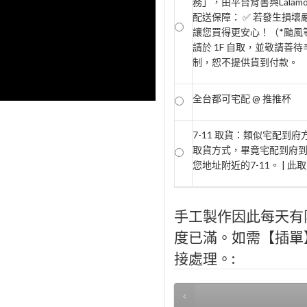
務」，由平台背書與Lala
配送保障： ✅ 若發生損
讓您買得更安心！（*颱風等
請於 1F 自取，並敬請善待
制，恕不提供貨到付款。
全台都可宅配 @ 推推杯
7-11 取貨：類似宅配到
取貨方式，畢竟宅配到府
您地址附近的7-11。 | 
手工製作因此每天有
度已滿。如需【插單】，
接處理。: