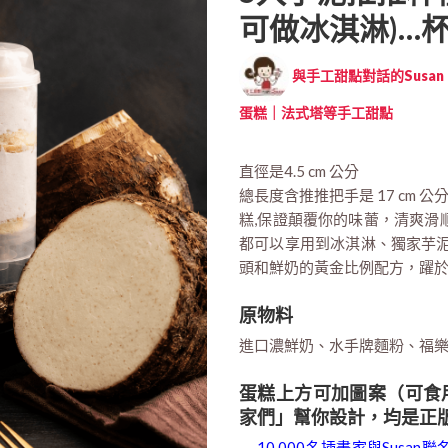
可做冰淇淋)…
與手工甜點對話的Susan (
蛋糕｜法式塔等手工甜點
直徑是4.5 cm 公分
總長度含推推把手是 17 cm 
糕,保證顛覆你的味蕾，清爽滑
都可以享用到冰淇淋、獨家芋泥
頭和鮮奶的黃金比例配方，躍
原物料
進口濃鮮奶、水手牌麵粉、福
蛋糕上方可加圖案（可食用）
家們」幫你設計，均是正
→ 10,000名插畫家與Susan