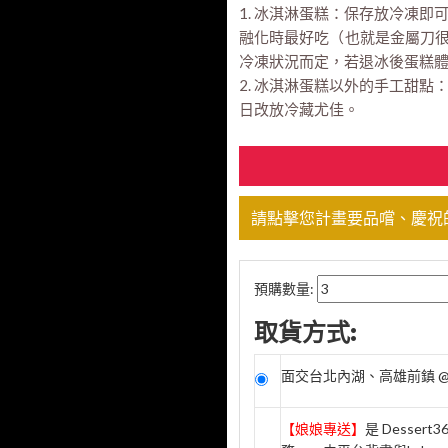
1. 冰淇淋蛋糕：保存放冷凍
融化時最好吃（也就是金屬刀很
冷凍狀況而定，若退冰後蛋糕
2. 冰淇淋蛋糕以外的手工甜
日改放冷藏尤佳。
請點擊您計畫要品嚐、慶祝
預購數量:
取貨方式:
面交台北內湖、高雄前鎮 @
【娘娘專送】
是 Desse