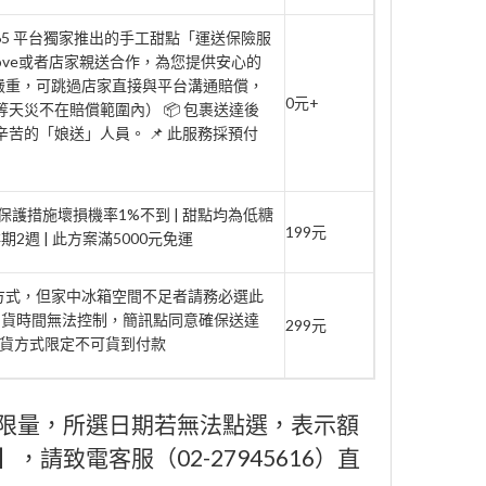
rt365 平台獨家推出的手工甜點「運送保險服
move或者店家親送合作，為您提供安心的
壞嚴重，可跳過店家直接與平台溝通賠償，
0元+
天災不在賠償範圍內） 📦 包裹送達後
辛苦的「娘送」人員。 📌 此服務採預付
家保護措施壞損機率1%不到 | 甜點均為低糖
199元
週 | 此方案滿5000元免運
府方式，但家中冰箱空間不足者請務必選此
到貨時間無法控制，簡訊點同意確保送達
299元
此取貨方式限定不可貨到付款
限量，所選日期若無法點選，表示額
請致電客服（02-27945616）直