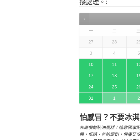
接處理。:
一
二
27
28
2
3
4
5
10
11
1
17
18
1
24
25
2
31
1
2
怕感冒？不要冰淇
非廉價鮮奶油蛋糕！這款獨家配
醬，低糖、無防腐劑，健康又