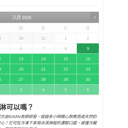
八月
2026
三
四
五
六
日
9
30
31
1
2
6
7
8
9
2
13
14
15
16
9
20
21
22
23
6
27
28
29
30
3
4
5
6
淋可以嗎？
方由SUSAN老師研發，經過多小時精心熬煮而成天然奶
安心！它可在冷凍下享用冰淇淋般的濃郁口感，或僅冷藏