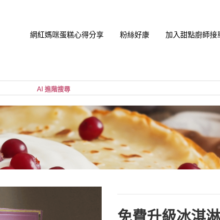
網紅媽咪蛋糕心得分享
粉絲好康
加入甜點廚師接
帳號
您的購
小計:
密碼
忘記密
免費升級冰淇淋