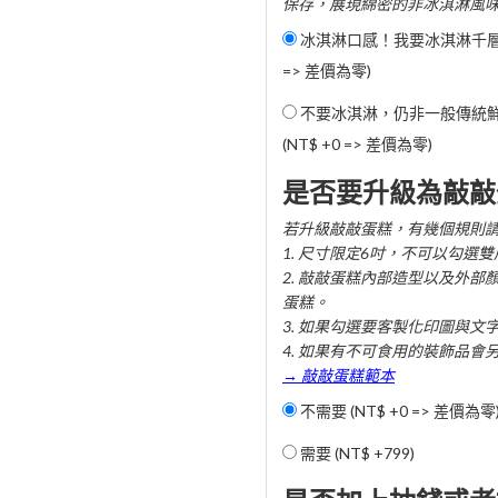
保存，展現綿密的非冰淇淋風
冰淇淋口感！我要冰淇淋千層蛋
=> 差價為零)
不要冰淇淋，仍非一般傳統
(NT$ +0 => 差價為零)
是否要升級為敲敲
若升級敲敲蛋糕，有幾個規則
1. 尺寸限定6吋，不可以勾選
2. 敲敲蛋糕內部造型以及外部
蛋糕。
3. 如果勾選要客製化印圖與文
4. 如果有不可食用的裝飾品會
→ 敲敲蛋糕範本
不需要 (NT$ +0 => 差價為零
需要 (
NT$ +799
)