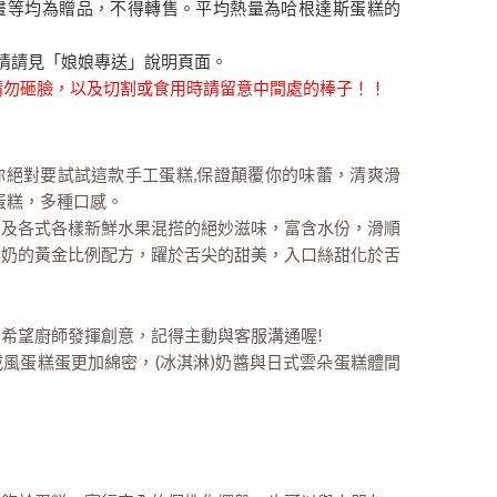
畫等均為贈品，不得轉售。平均熱量為哈根達斯蛋糕的
情請見「娘娘專送」說明頁面。
時請勿砸臉，以及切割或食用時請留意中間處的棒子！！
那你絕對要試試這款手工蛋糕,保證顛覆你的味蕾，清爽滑
蛋糕，多種口感。
以及各式各樣新鮮水果混搭的絕妙滋味，富含水份，滑順
鮮奶的黃金比例配方，躍於舌尖的甜美，入口絲甜化於舌
希望廚師發揮創意，記得主動與客服溝通喔!
風蛋糕蛋更加綿密，(冰淇淋)奶醬與日式雲朵蛋糕體間