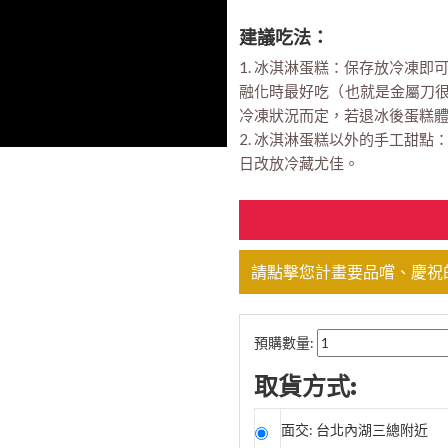
建議吃法：
1. 冰淇淋蛋糕：保存放冷凍
融化時最好吃（也就是金屬刀很
冷凍狀況而定，若退冰後蛋糕
2. 冰淇淋蛋糕以外的手工甜
日改放冷藏尤佳。
請點擊您計畫要品嚐、慶祝
預購數量:
取貨方式:
面交: 台北內湖三總附近