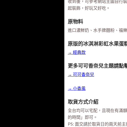
收到後，可參考網站主圖自行
起裝飾，好玩又好吃。
原物料
進口濃鮮奶、水手牌麵粉、福
原版的冰淇淋彩虹水果蛋
→ 經典款
更多可可香奈兒主題請點
→ 可可香奈兒
→ 小香風
取貨方式介紹
全台均可以宅配，且現在有滿
的時間」即可。
PS: 面交請於取貨日的兩天前主動與