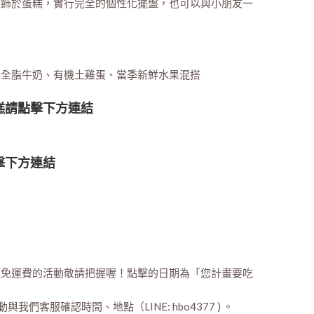
裝飾於蛋糕，實行完全的個性化擺盤，也可以與小朋友一
樂全脂牛奶、有機土雞蛋、當季新鮮水果混搭
糕請點擊下方連結
擊下方連結
額免運費的活動敬請把握喔！點擊的日期為「您計畫要吃
我們客服確認時間、地點（LINE: hbo4377 ) 。