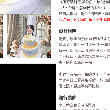
（所有裝飾品如公仔、數位動
1/5，台灣一般蛋糕的1/4。）
若商品損壞，提供2倍賠償，詳
⚠️ 注意：內含固定棒，使用
設計說明
吃膩了厚重鮮奶油蛋糕嗎?! 
順冰涼，讓人一口接一口!一個
每一口都可以享用到冰淇淋、
而不膩口，滿滿的水果平台和
尖，給你滿滿的幸福。
廚師常有時來一筆的點子，若不
內含有日式雲朵蛋糕體，類似戚
層搭配，更加清爽不甜膩。
隨行裝飾
附上香奈兒等時尚裝飾