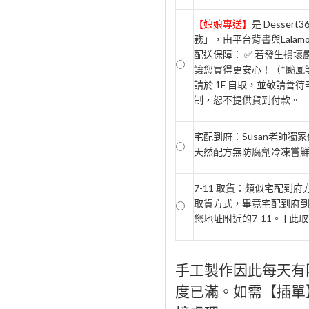
【娘娘專送】
是 Desse
務」，由平台背書與Lala
配送保障： ✅ 若發生損
讓您買得更安心！（*颱風等
請於 1F 自取，並敬請善待
制，恕不提供貨到付款。
宅配到府：Susan老師獨
天然配方無防腐劑冷凍嘗鮮期2
7-11 取貨：類似宅配到
取貨方式，畢竟宅配到府
您地址附近的7-11。 | 
手工製作因此每天有
度已滿。如需【插單】，