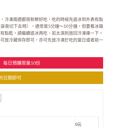
即可，冷凍兩週都很新鮮好吃，吃的時候先退冰到外表有點
容易切下去時），通常是5分鐘～10分鐘，但要看冰箱
體有點乾，請繼續退冰再吃、若太濕則放回冷凍庫一下。
點：可放冷藏保存即可，亦可先放冷凍於吃的當日或者前一
每日預購限量10份
的日期即可
0元