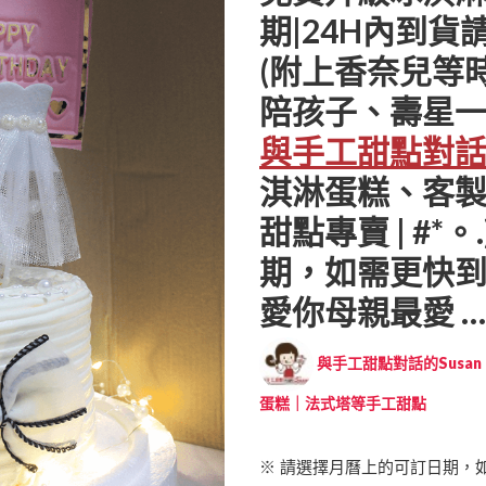
期|24H內到貨請
(附上香奈兒等
陪孩子、壽星一
與手工甜點對話的
淇淋蛋糕、客
甜點專賣 | #*
期，如需更快到
愛你母親最愛 ….
與手工甜點對話的Susan (
蛋糕｜法式塔等手工甜點
※ 請選擇月曆上的可訂日期，