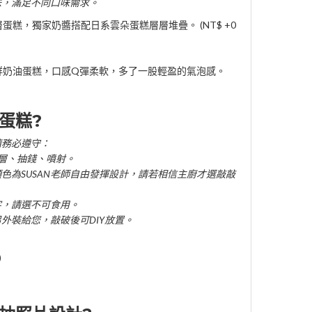
味，滿足不同口味需求。
糕，獨家奶醬搭配日系雲朵蛋糕層層堆疊。 (NT$ +0
鮮奶油蛋糕，口感Q彈柔軟，多了一股輕盈的氣泡感。
蛋糕?
請務必遵守：
雙層、抽錢、噴射。
顏色為SUSAN老師自由發揮設計，請若相信主廚才選敲敲
字，請選不可食用。
另外裝給您，敲破後可DIY放置。
)