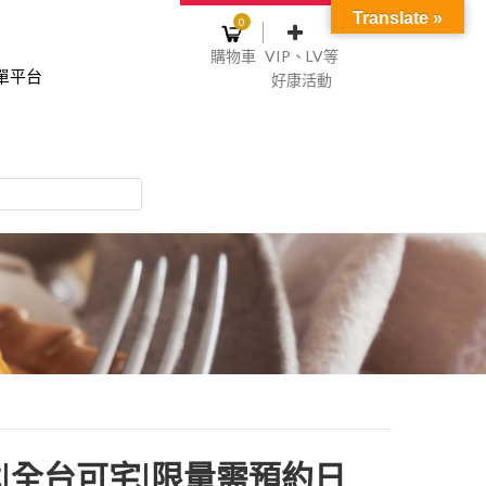
Translate »
0
購物車
VIP、LV等
單平台
好康活動
登入或註冊
購物車
物車裡面沒有商品
NT$0
記住我
碼
註冊
|全台可宅|限量需預約日