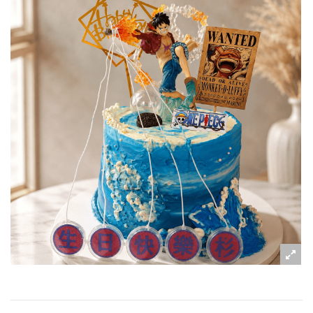
粉絲好康
加入甜點廚師接單平台
記住我
忘記密碼
註冊