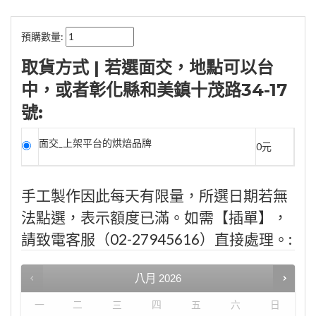
預購數量:
取貨方式 | 若選面交，地點可以台
中，或者彰化縣和美鎮十茂路34-17
號:
面交_上架平台的烘焙品牌
0元
手工製作因此每天有限量，所選日期若無
法點選，表示額度已滿。如需【插單】，
請致電客服（02-27945616）直接處理。:
八月
2026
一
二
三
四
五
六
日