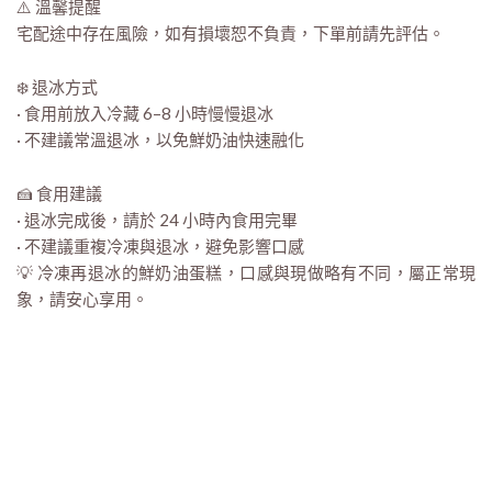
⚠️ 溫馨提醒
宅配途中存在風險，如有損壞恕不負責，下單前請先評估。
❄️ 退冰方式
· 食用前放入冷藏 6–8 小時慢慢退冰
· 不建議常溫退冰，以免鮮奶油快速融化
🍰 食用建議
· 退冰完成後，請於 24 小時內食用完畢
· 不建議重複冷凍與退冰，避免影響口感
💡 冷凍再退冰的鮮奶油蛋糕，口感與現做略有不同，屬正常現
象，請安心享用。