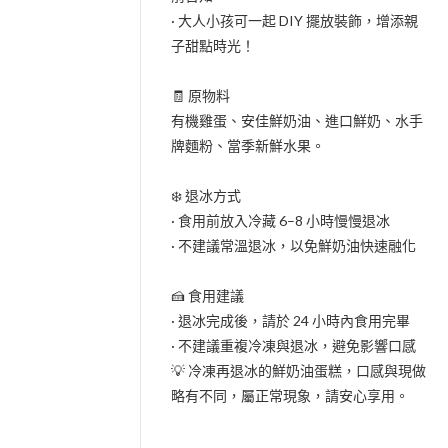
· 大人小孩可一起 DIY 擺放裝飾，增添親
子甜點時光！
🧾 原物料
有機雞蛋、安佳鮮奶油、進口鮮奶、水手
牌麵粉、當季新鮮水果。
❄️ 退冰方式
· 食用前放入冷藏 6–8 小時慢慢退冰
· 不建議常溫退冰，以免鮮奶油快速融化
🍰 食用建議
· 退冰完成後，請於 24 小時內食用完畢
· 不建議重複冷凍與退冰，避免影響口感
💡 冷凍再退冰的鮮奶油蛋糕，口感與現做
略有不同，屬正常現象，請安心享用。