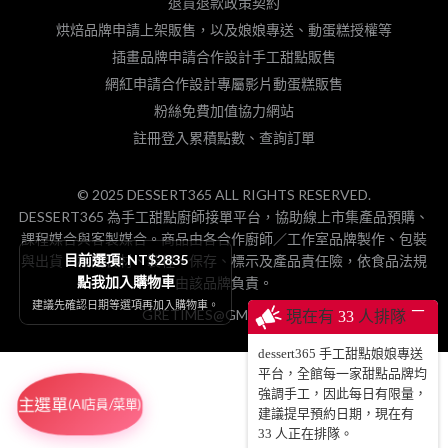
退貨退款政策契約
烘焙品牌申請上架販售，以及娘娘專送、動蛋糕授權等
插畫品牌申請合作設計手工甜點販售
網紅申請合作設計專屬影片動蛋糕販售
粉絲免費加值協力網站
註冊登入累積點數、查詢訂單
© 2025 DESSERT365 ALL RIGHTS RESERVED.
DESSERT365 為手工甜點廚師接單平台，協助線上市集產品預購、
課程媒合與客製媒合。商品由各合作廚師／工作室品牌製作、包裝
目前選項: NT$2835
與出貨，相關食材、製程、保存、標示及產品責任險，依食品法規
點我加入購物車
由該品牌負責。
建議先確認日期等選項再加入購物車。
─
GRETIMES@GMAIL.COM
現在有
33
人排隊
dessert365 手工甜點娘娘專送
平台，全館每一家甜點品牌均
強調手工，因此每日有限量，
主選單
(AI店員/菜單)
建議提早預約日期，現在有
33
人正在排隊。