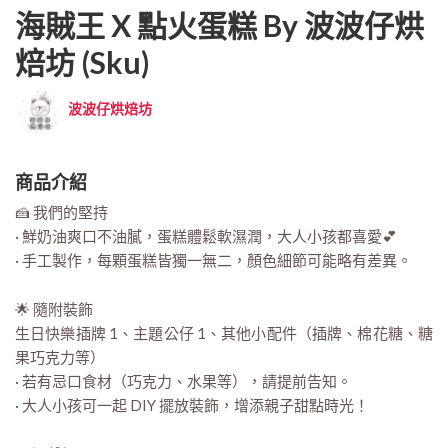
海賊王 X 點火蛋糕 By 波波仔烘
焙坊 (sku)
波波仔烘焙坊
商品介紹
🍰 我們的堅持
· 鮮奶油爽口不油膩，蛋糕體鬆軟濕潤，大人小孩都喜愛💕
· 手工製作，每顆蛋糕皆獨一無二，顏色細節可能略有差異。
🌟 隨附裝飾
生日快樂插牌 1、主題公仔 1、其他小配件（插牌、棉花糖、糖
果巧克力等）
· 若有忌口食材（巧克力、水果等），請提前告知。
· 大人小孩可一起 DIY 擺放裝飾，增添親子甜點時光！