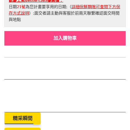
歡慶上架dessert365優惠價：
日期
21號
為您計畫要享用的日期;（
詳細保鮮期限可查閱下方保
存方式說明
）;面交者請主動與客服於前兩天聯繫確認面交時間
與地點
加入購物車
精采瞬間