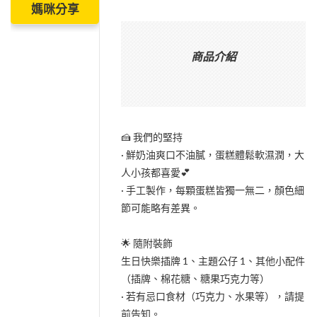
媽咪分享
商品介紹
🍰 我們的堅持
· 鮮奶油爽口不油膩，蛋糕體鬆軟濕潤，大
人小孩都喜愛💕
· 手工製作，每顆蛋糕皆獨一無二，顏色細
節可能略有差異。
🌟 隨附裝飾
生日快樂插牌 1、主題公仔 1、其他小配件
（插牌、棉花糖、糖果巧克力等）
· 若有忌口食材（巧克力、水果等），請提
前告知。