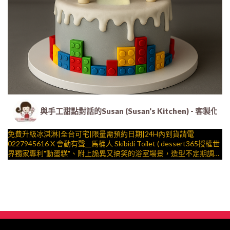
與手工甜點對話的Susan (Susan's Kitchen) 
免費升級冰淇淋|全台可宅|限量需預約日期|24H內到貨請電
0227945616 X 會動有聲__馬桶人 Skibidi Toilet ( dessert365授權世
界獨家專利"動蛋糕"、附上詭異又搞笑的浴室場景，造型不定期調
整，陪孩子、壽星一起完成裝飾的慶祝時光 by
與手工甜點對話的SUSAN
– 生日蛋糕、冰淇淋蛋糕、客製化造型蛋糕、法式塔等手工甜點專
賣 | #*。.) ##… 迷因 ….####