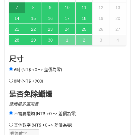
7
8
9
10
11
12
13
14
15
16
17
18
19
20
21
22
23
24
25
26
27
28
29
30
1
2
3
4
尺寸
6吋 (NT$ +0 => 差價為零)
8吋 (
NT$ +900
)
是否免除蠟燭
蠟燭最多選兩隻
不需要蠟燭 (NT$ +0 => 差價為零)
其他數字 (NT$ +0 => 差價為零)