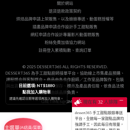
關於網站
退貨退款政策契約
烘焙品牌申請上架販售，以及娘娘專送、動蛋糕授權等
插畫品牌申請合作設計手工甜點販售
網紅申請合作設計專屬影片動蛋糕販售
粉絲免費加值協力網站
註冊登入累積點數、查詢訂單
© 2025 DESSERT365 ALL RIGHTS RESERVED.
DESSERT365 為手工甜點廚師接單平台，協助線上市集產品預購、
課程媒合與客製媒合。商品由各合作廚師／工作室品牌製作、包裝
目前選項: NT$1880
與出貨，相關食材、製程、保存、標示及產品責任險，依食品法規
點我加入購物車
由該品牌負責。
建議先確認日期等選項再加入購物車。
─
GRETIMES@GMAIL.COM
現在有
32
人排隊
dessert365 手工甜點娘娘專送
平台，全館每一家甜點品牌均
強調手工，因此每日有限量，
主選單
(AI店員/菜單)