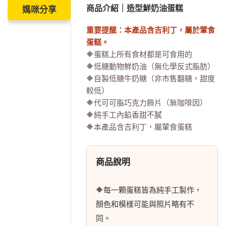
商品介紹｜造型鮮奶油蛋糕
媽咪分享
重要提醒：本產品含吉利丁，屬於葷食
蛋糕。
🔶蛋糕上所有食材都是可食用的
🔶低糖動物鮮奶油（無化學反式脂肪）
🔶自製低糖牛奶糖（非市售翻糖，甜度
較低）
🔶代可可脂巧克力飾片（無咖啡因）
🔶純手工內餡香甜不膩
🔶本產品含吉利丁，屬葷食蛋糕
商品說明
🔶每一顆蛋糕皆為純手工製作，
顏色和模樣可能與照片略有不
同。