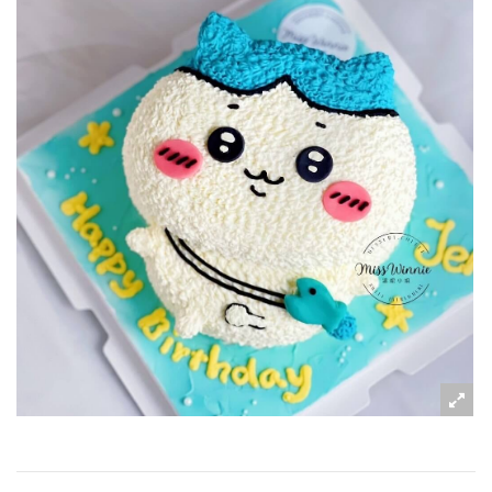
粉絲好康
加入甜點廚師接單平台
記住我
忘記密碼
註冊