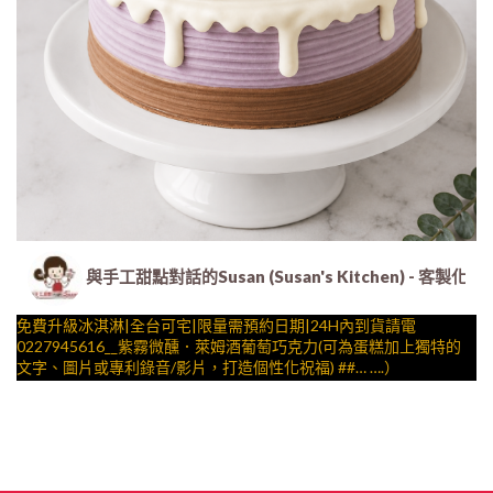
與手工甜點對話的Susan (Susan's Kitchen) 
免費升級冰淇淋|全台可宅|限量需預約日期|24H內到貨請電
0227945616__紫霧微醺．萊姆酒葡萄巧克力(可為蛋糕加上獨特的
文字、圖片或專利錄音/影片，打造個性化祝福) ##… ….）