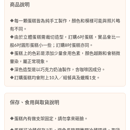
商品說明
🔶每一顆蛋糕皆為純手工製作，顏色和模樣可能與照片略
有不同。
🔶由於立體蛋糕需裁切造型，訂購6吋蛋糕，實品會比一
般6吋圓形蛋糕小一些；訂購8吋蛋糕亦同。
🔶蛋糕上的色彩是添加少量食用色素，顏色越飽和會稍微
暈染，屬正常現象。
🔶深色造型是以巧克力奶油製作，含咖啡因成分。
🔶訂購蛋糕均會附上10入／組餐具及蠟燭1支。
保存、食用與取貨說明
🔶蛋糕內有做支架固定，請勿拿來砸臉。
🔶蛋糕可冷藏保存3天。避免長時間離開冷藏環境，取貨