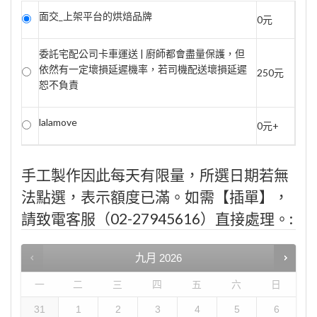
面交_上架平台的烘焙品牌
0元
委託宅配公司卡車運送 | 廚師都會盡量保護，但
依然有一定壞損延遲機率，若司機配送壞損延遲
250元
恕不負責
lalamove
0元+
手工製作因此每天有限量，所選日期若無
法點選，表示額度已滿。如需【插單】，
請致電客服（02-27945616）直接處理。:
九月
2026
一
二
三
四
五
六
日
31
1
2
3
4
5
6