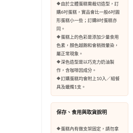
🔶由於立體蛋糕需裁切造型，訂
購6吋蛋糕，實品會比一般6吋圓
形蛋糕小一些；訂購8吋蛋糕亦
同。
🔶蛋糕上的色彩是添加少量食用
色素，顏色越飽和會稍微暈染，
屬正常現象。
🔶深色造型是以巧克力奶油製
作，含咖啡因成分。
🔶訂購蛋糕均會附上10入／組餐
具及蠟燭1支。
保存、食用與取貨說明
🔶蛋糕內有做支架固定，請勿拿