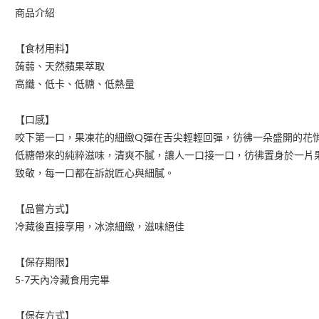
商品介紹
【食材用料】
蒟蒻、天然蘋果萃取
高纖、低卡、低糖、低熱量
【口感】
咬下第一口，果凍花的細緻Q彈在舌尖輕輕回彈，彷彿一朵盛開的花
低糖帶來的純粹滋味，清爽不膩，讓人一口接一口，彷彿置身於一片
致敬，每一口都在訴說匠心與細膩。
【品嘗方式】
冷藏後直接享用，冰涼細緻，滋味絕佳
【保存期限】
5-7天內冷藏食用完畢
【保存方式】