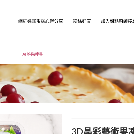
網紅媽咪蛋糕心得分享
粉絲好康
加入甜點廚師接
帳號
您的購
小計:
密碼
忘記密
3D晶彩藝術果凍花