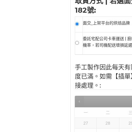
取貨方式 | 若
182號:
面交_上架平台的烘焙品牌
委託宅配公司卡車運送 |
機率，若司機配送壞損延
手工製作因此每天有
度已滿。如需【插單】，
接處理。:
一
二
27
28
2