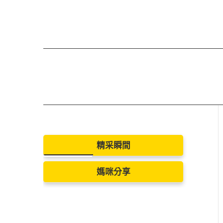
精采瞬間
媽咪分享