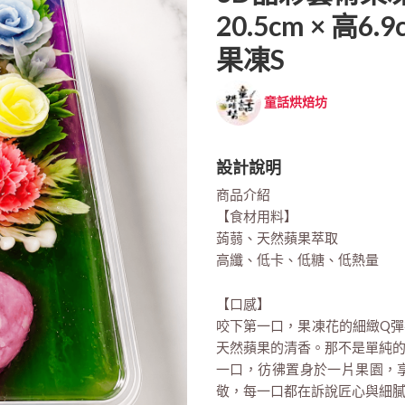
20.5cm × 高6.9
果凍s
童話烘焙坊
設計說明
商品介紹
【食材用料】
蒟蒻、天然蘋果萃取
高纖、低卡、低糖、低熱量
【口感】
咬下第一口，果凍花的細緻Q
天然蘋果的清香。那不是單純
一口，彷彿置身於一片果園，
敬，每一口都在訴說匠心與細