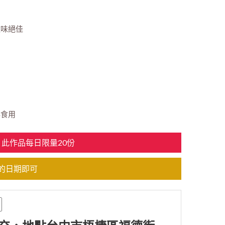
滋味絕佳
鮮食用
此作品每日限量20份
的日期即可