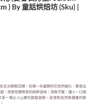
cm ) By 童話烘焙坊 (sku) |
彈在舌尖輕輕回彈，彷彿一朵盛開的花悄然融化，散發出
的甜，而是低糖帶來的純粹滋味，清爽不膩，讓人一口接
享受一場沁人心脾的甜點冒險。這是對自然與健康的致
膩。