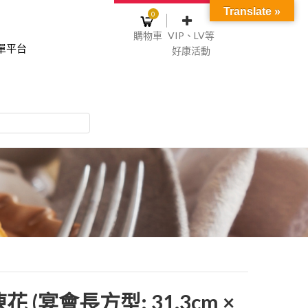
Translate »
0
購物車
VIP、LV等
單平台
好康活動
登入或註冊
購物車
物車裡面沒有商品
NT$0
記住我
碼
註冊
 (宴會長方型: 31.3cm ×