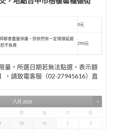
選面交，地點台中市梧棲區福德街
0元
 廚師都會盡量保護，但依然有一定壞損延遲
290元
遲恕不負責
限量，所選日期若無法點選，表示額
請致電客服（02-27945616）直
八月
2026
三
四
五
六
日
9
30
31
1
2