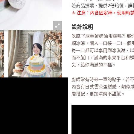
若商品損壞，提供2倍賠償，詳
⚠️ 注意：內含固定棒，使用
設計說明
吃膩了厚重鮮奶油蛋糕嗎?! 
順冰涼，讓人一口接一口!一個
每一口都可以享用到冰淇淋、
而不膩口，滿滿的水果平台和
尖，給你滿滿的幸福。
廚師常有時來一筆的點子，若不
內含有日式雲朵蛋糕體，類似戚
層搭配，更加清爽不甜膩。