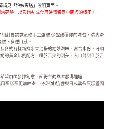
情請見「娘娘專送」說明頁面。
時請勿砸臉，以及切割或食用時請留意中間處的棒子！！
那你絕對要試試這款手工蛋糕,保證顛覆你的味蕾，清爽滑
蛋糕，多種口感。
以及各式各樣新鮮水果混搭的絕妙滋味，富含水份，滑順
鮮奶的黃金比例配方，躍於舌尖的甜美，入口絲甜化於舌
希望廚師發揮創意，記得主動與客服溝通喔!
風蛋糕蛋更加綿密，(冰淇淋)奶醬與日式雲朵蛋糕體間