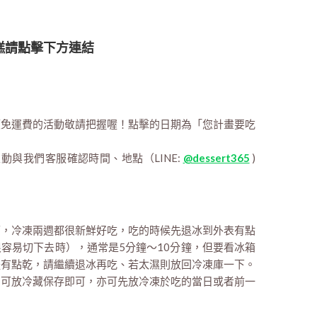
糕請點擊下方連結
額免運費的活動敬請把握喔！點擊的日期為「您計畫要吃
主動與我們客服確認時間、地點（LINE:
@dessert365
)
即可，冷凍兩週都很新鮮好吃，吃的時候先退冰到外表有點
容易切下去時），通常是5分鐘～10分鐘，但要看冰箱
體有點乾，請繼續退冰再吃、若太濕則放回冷凍庫一下。
點：可放冷藏保存即可，亦可先放冷凍於吃的當日或者前一