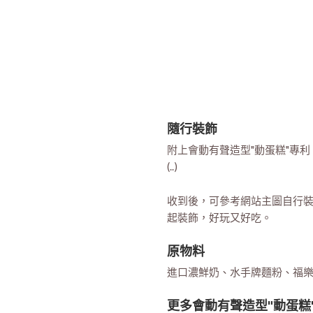
隨行裝飾
附上會動有聲造型"動蛋糕"專
(..)
收到後，可參考網站主圖自行
起裝飾，好玩又好吃。
原物料
進口濃鮮奶、水手牌麵粉、福
更多會動有聲造型"動蛋糕