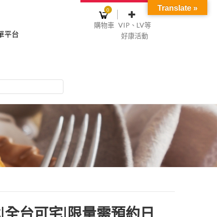
Translate »
0
購物車
VIP、LV等
單平台
好康活動
登入或註冊
購物車
物車裡面沒有商品
NT$0
記住我
碼
註冊
|全台可宅|限量需預約日