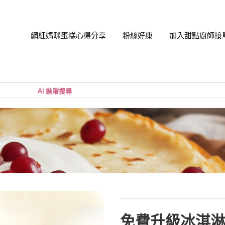
網紅媽咪蛋糕心得分享
粉絲好康
加入甜點廚師接
帳號
您的購
小計:
密碼
忘記密
免費升級冰淇淋