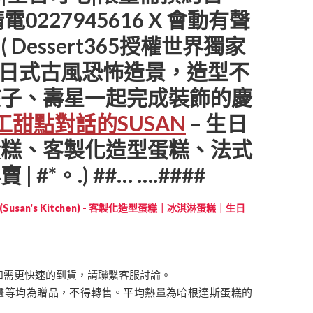
電0227945616 X 會動有聲
 Dessert365授權世界獨家
、日式古風恐怖造景，造型不
孩子、壽星一起完成裝飾的慶
工甜點對話的SUSAN
– 生日
蛋糕、客製化造型蛋糕、法式
#*。.) ##… ….####
Susan's Kitchen) - 客製化造型蛋糕｜冰淇淋蛋糕｜生日
如需更快速的到貨，請聯繫客服討論。
畫等均為贈品，不得轉售。平均熱量為哈根達斯蛋糕的