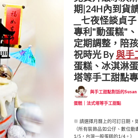
期|24H內到貨請
__七夜怪談貞子 (
專利"動蛋糕"
定期調整，陪
祝時光 By
與手
蛋糕、冰淇淋
塔等手工甜點專賣 | 
與手工甜點對話的Susan (
蛋糕｜法式塔等手工甜點
※ 請選擇月曆上的可訂日期，
（所有裝飾品如公仔、數位動
1/5，台灣一般蛋糕的1/4。）