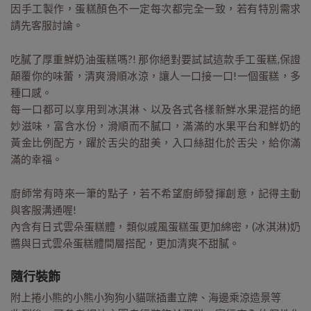
因手工製作，蛋糕顏色不一定每次都完全一致，若有特別需求
請先客服討論。
吃膩了厚重鮮奶油蛋糕嗎?! 那你絕對要試試這款手工蛋糕,保證
顛覆你的味蕾，清爽滑順冰涼，讓人一口接一口!一個蛋糕，多
種口感。
每一口都可以享用到冰淇淋、以及各式各樣新鮮水果混搭的絕
妙滋味，富含水份，滑順而不膩口，滿滿的水果平台和鮮奶的
黃金比例配方，躍於舌尖的甜美，入口絲甜化於舌尖，給你滿
滿的幸福。
廚師常有時來一筆的點子，若不希望廚師發揮創意，記得主動
與客服溝通喔!
內含有日式雲朵蛋糕體，類似戚風蛋糕蛋更加綿密，(冰淇淋)奶
醬與日式雲朵蛋糕體間層搭配，更加清爽不甜膩。
隨行裝飾
附上捲小熊的小熊小狗狗小貓咪插畫立牌、海邊乘涼造景等