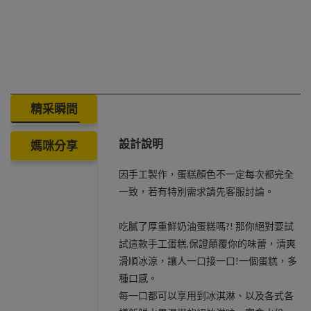
精采瞬間
設計說明
媽咪分享
因手工製作，蛋糕顏色不一定每次都完全
一致，若有特別需求請先客服討論。
吃膩了厚重鮮奶油蛋糕嗎?! 那你絕對要試
試這款手工蛋糕,保證顛覆你的味蕾，清爽
滑順冰涼，讓人一口接一口!一個蛋糕，多
種口感。
每一口都可以享用到冰淇淋、以及各式各