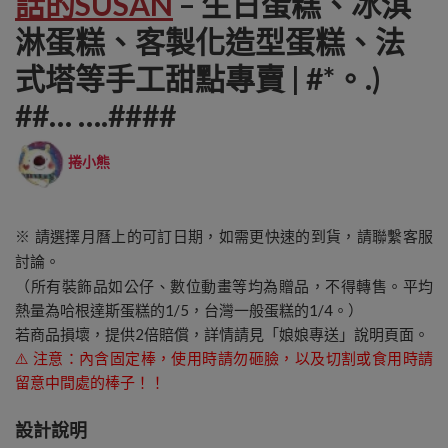
話的SUSAN
– 生日蛋糕、冰淇
淋蛋糕、客製化造型蛋糕、法
式塔等手工甜點專賣 | #*。.)
##… ….####
捲小熊
※ 請選擇月曆上的可訂日期，如需更快速的到貨，請聯繫客服
討論。
（所有裝飾品如公仔、數位動畫等均為贈品，不得轉售。平均
熱量為哈根達斯蛋糕的1/5，台灣一般蛋糕的1/4。）
若商品損壞，提供2倍賠償，詳情請見「娘娘專送」說明頁面。
⚠️ 注意：內含固定棒，使用時請勿砸臉，以及切割或食用時請
留意中間處的棒子！！
設計說明