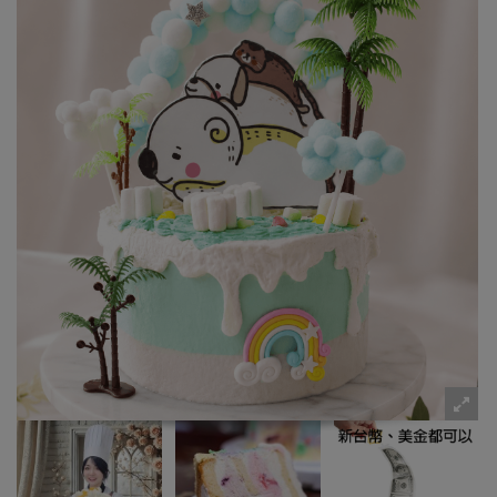
粉絲好康
加入甜點廚師接單平台
記住我
忘記密碼
註冊