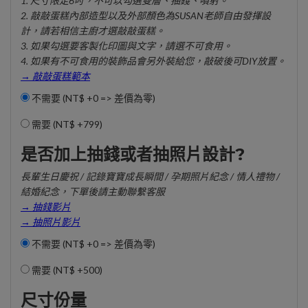
1. 尺寸限定6吋，不可以勾選雙層、抽錢、噴射。
2. 敲敲蛋糕內部造型以及外部顏色為SUSAN老師自由發揮設
計，請若相信主廚才選敲敲蛋糕。
3. 如果勾選要客製化印圖與文字，請選不可食用。
4. 如果有不可食用的裝飾品會另外裝給您，敲破後可DIY放置。
→ 敲敲蛋糕範本
不需要 (NT$ +0 => 差價為零)
需要 (
NT$ +799
)
是否加上抽錢或者抽照片設計?
長輩生日慶祝 / 記錄寶寶成長瞬間 / 孕期照片紀念 / 情人禮物 /
結婚紀念，下單後請主動聯繫客服
→ 抽錢影片
→ 抽照片影片
不需要 (NT$ +0 => 差價為零)
需要 (
NT$ +500
)
尺寸份量