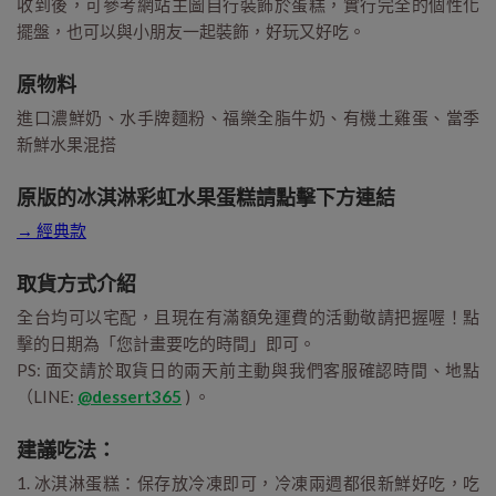
收到後，可參考網站主圖自行裝飾於蛋糕，實行完全的個性化
擺盤，也可以與小朋友一起裝飾，好玩又好吃。
原物料
進口濃鮮奶、水手牌麵粉、福樂全脂牛奶、有機土雞蛋、當季
新鮮水果混搭
原版的冰淇淋彩虹水果蛋糕請點擊下方連結
→ 經典款
取貨方式介紹
全台均可以宅配，且現在有滿額免運費的活動敬請把握喔！點
擊的日期為「您計畫要吃的時間」即可。
PS: 面交請於取貨日的兩天前主動與我們客服確認時間、地點
（LINE:
@dessert365
) 。
建議吃法：
1. 冰淇淋蛋糕：保存放冷凍即可，冷凍兩週都很新鮮好吃，吃