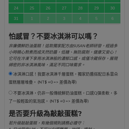
24
25
26
27
28
29
30
31
1
2
3
4
5
6
怕感冒？不要冰淇淋可以嗎？
非廉價鮮奶油蛋糕！這款獨家配方由SUSAN老師研發，經過多
小時精心熬煮而成天然奶醬，低糖、無防腐劑，健康又安心！
它可在冷凍下享用冰淇淋般的濃郁口感，或僅冷藏保存，展現
綿密的非冰淇淋風味，滿足不同口味需求。
冰淇淋口感！我要冰淇淋千層蛋糕，獨家奶醬搭配日系雲朵
蛋糕層層堆疊。 (NT$ +0 => 差價為零)
不要冰淇淋，仍非一般傳統鮮奶油蛋糕，口感Q彈柔軟，多
了一股輕盈的氣泡感。 (NT$ +0 => 差價為零)
是否要升級為敲敲蛋糕?
若升級敲敲蛋糕，有幾個規則請務必遵守：