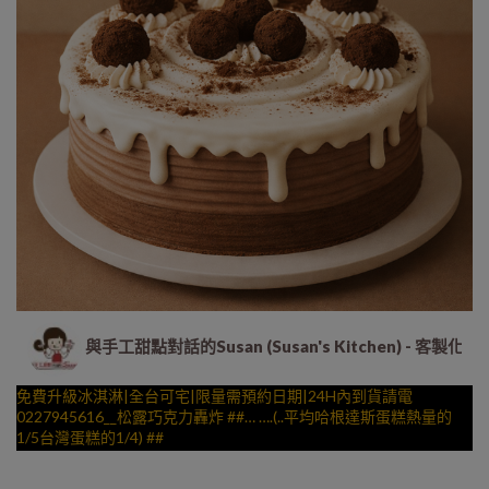
與手工甜點對話的Susan (Susan's Kitchen) 
免費升級冰淇淋|全台可宅|限量需預約日期|24H內到貨請電
0227945616__松露巧克力轟炸 ##… ….(..平均哈根達斯蛋糕熱量的
1/5台灣蛋糕的1/4) ##