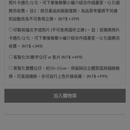
照片卡通化 Q 化，可下單後聯繫小編介紹合作插畫家，Q 化服
務另收費。 註2：部分產品如敲敲蛋糕，為品質考量將不另通
知自動改為不可食用立牌。 (
NT$ +399
)
印製祝福文字或照片 (不可食用插件立牌 )。 註：若需將照片
卡通化 Q 化，可下單後聯繫小編介紹合作插畫家，Q 化服務另
收費。 (
NT$ +349
)
客製化3D數字公仔 or 影片 (
NT$ +499
)
客製化實體公仔，約10~15cm，保留純白立體質感與細緻線
條，可直接擺飾，亦可自行上色升級收藏。 (
NT$ +999
)
加入購物車