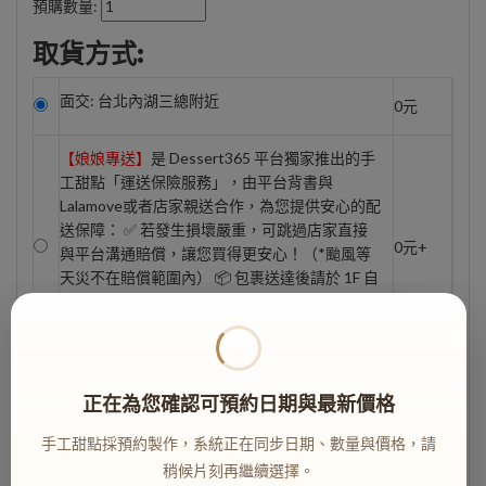
預購數量:
取貨方式:
面交: 台北內湖三總附近
0元
【娘娘專送】
是 Dessert365 平台獨家推出的手
工甜點「運送保險服務」，由平台背書與
Lalamove或者店家親送合作，為您提供安心的配
送保障： ✅ 若發生損壞嚴重，可跳過店家直接
0元+
與平台溝通賠償，讓您買得更安心！（*颱風等
天災不在賠償範圍內） 📦 包裹送達後請於 1F 自
取，並敬請善待辛苦的「娘送」人員。 📌 此服
務採預付制，恕不提供貨到付款。
宅配到府：Susan老師獨家保護措施壞損機率1%
正在為您確認可預約日期與最新價格
不到 | 甜點均為低糖天然配方無防腐劑冷凍嘗鮮
199元
期2週 | 此方案滿5000元免運
手工甜點採預約製作，系統正在同步日期、數量與價格，請
稍候片刻再繼續選擇。