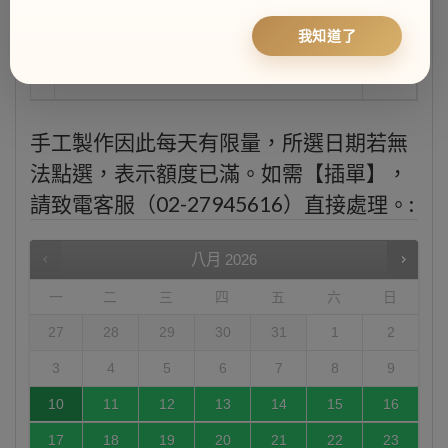
7-11 取貨：類似宅配到府方式，但家中冰箱空
間不足者請務必選此取貨方式，畢竟宅配到府到
我知道了
299元
貨時間無法控制，簡訊點同意確保送達您地址附
近的7-11。 | 此取貨方式限定不可貨到付款
手工製作因此每天有限量，所選日期若無
法點選，表示額度已滿。如需【插單】，
請致電客服（02-27945616）直接處理。:
八月
2026
一
二
三
四
五
六
日
27
28
29
30
31
1
2
3
4
5
6
7
8
9
10
11
12
13
14
15
16
17
18
19
20
21
22
23