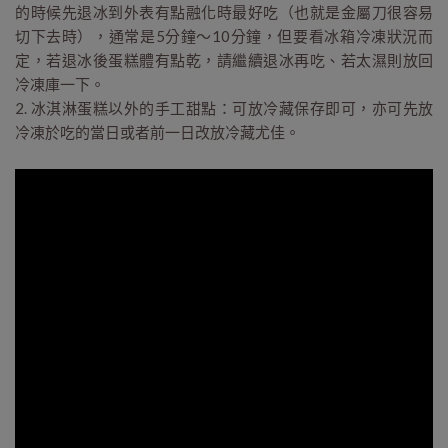
的時候先退冰到外表有點融化時最好吃（也就是金屬刀很容易
切下去時），通常是5分鐘～10分鐘，但要看冰箱冷凍狀況而
定，若退冰後蛋糕體有點乾，請繼續退冰再吃、若太濕則放回
冷凍庫一下。
2. 冰淇淋蛋糕以外的手工甜點：可放冷藏保存即可，亦可先放
冷凍於吃的當日或者前一日改放冷藏尤佳。