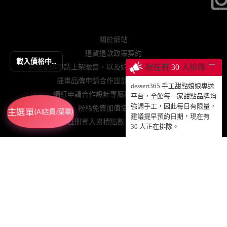
關於網站
退貨退款政策契約
載入價格中...
─
烘焙品牌申請上架販售，以及娘娘專送、動蛋糕授權等
現在有
30
人排隊
插畫品牌申請合作設計手工甜點販售
dessert365 手工甜點娘娘專送
網紅申請合作設計專屬影片動蛋糕販售
平台，全館每一家甜點品牌均
強調手工，因此每日有限量，
粉絲免費加值協力網站
主選單
(AI店員/菜單)
建議提早預約日期，現在有
註冊登入累積點數、查詢訂單
30
人正在排隊。
© 2025 DESSERT365 ALL RIGHTS RESERVED.
SUSAN老師已投保國泰產物產品責任保險1000萬元，請安心食用！
GRETIMES@GMAIL.COM