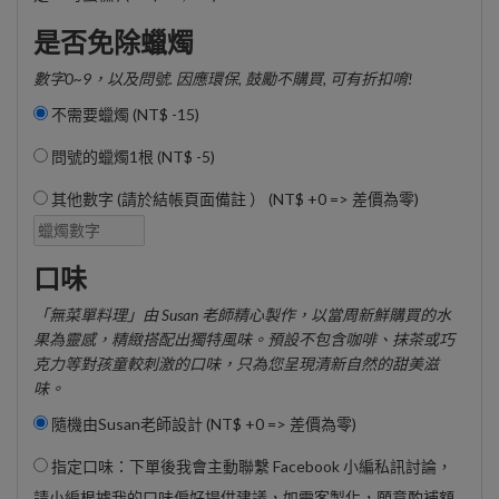
是否免除蠟燭
數字0~9，以及問號. 因應環保, 鼓勵不購買, 可有折扣唷!
不需要蠟燭 (
NT$ -15
)
問號的蠟燭1根 (
NT$ -5
)
其他數字 (請於結帳頁面備註 ） (NT$ +0 => 差價為零)
口味
「無菜單料理」由 Susan 老師精心製作，以當周新鮮購買的水
果為靈感，精緻搭配出獨特風味。預設不包含咖啡、抹茶或巧
克力等對孩童較刺激的口味，只為您呈現清新自然的甜美滋
味。
隨機由Susan老師設計 (NT$ +0 => 差價為零)
指定口味：下單後我會主動聯繫 Facebook 小編私訊討論，
請小編根據我的口味偏好提供建議，如需客製化，願意酌補額