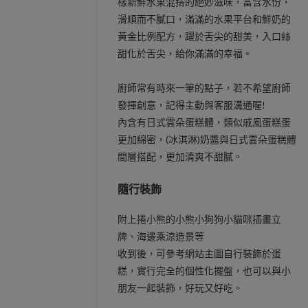
樣新鮮水果混搭的絕妙滋味，富含水份，
滑順而不膩口，滿滿的水果平台和鮮奶的
黃金比例配方，躍於舌尖的甜美，入口絲
甜化於舌尖，給你滿滿的幸福。
廚師常有時來一筆的點子，若不希望廚師
發揮創意，記得主動與客服溝通喔!
內含有日式雲朵蛋糕體，類似戚風蛋糕蛋
更加綿密，(冰淇淋)奶醬與日式雲朵蛋糕體
間層搭配，更加清爽不甜膩。
隨行裝飾
附上捲小熊的小熊小狗狗小貓咪插畫立
牌、海邊乘涼造景等
收到後，可參考網站主圖自行裝飾於蛋
糕，實行完全的個性化擺盤，也可以與小
朋友一起裝飾，好玩又好吃。