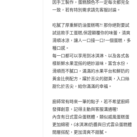
因手工製作，蛋糕顏色不一定每次都完全
一致，若有特別需求請先客服討論。
吃膩了厚重鮮奶油蛋糕嗎?! 那你絕對要試
試這款手工蛋糕,保證顛覆你的味蕾，清爽
滑順冰涼，讓人一口接一口!一個蛋糕，多
種口感。
每一口都可以享用到冰淇淋、以及各式各
樣新鮮水果混搭的絕妙滋味，富含水份，
滑順而不膩口，滿滿的水果平台和鮮奶的
黃金比例配方，躍於舌尖的甜美，入口絲
甜化於舌尖，給你滿滿的幸福。
廚師常有時來一筆的點子，若不希望廚師
發揮創意，記得主動與客服溝通喔!
內含有日式雲朵蛋糕體，類似戚風蛋糕蛋
更加綿密，(冰淇淋)奶醬與日式雲朵蛋糕體
間層搭配，更加清爽不甜膩。