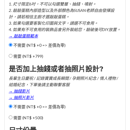
1. 尺寸限定6吋，不可以勾選雙層、抽錢、噴射。
2. 敲敲蛋糕內部造型以及外部顏色為SUSAN老師自由發揮設
計，請若相信主廚才選敲敲蛋糕。
3. 如果勾選要客製化印圖與文字，請選不可食用。
4. 如果有不可食用的裝飾品會另外裝給您，敲破後可DIY放置。
→ 敲敲蛋糕範本
不需要 (NT$ +0 => 差價為零)
需要 (
NT$ +799
)
是否加上抽錢或者抽照片設計?
長輩生日慶祝 / 記錄寶寶成長瞬間 / 孕期照片紀念 / 情人禮物 /
結婚紀念，下單後請主動聯繫客服
→ 抽錢影片
→ 抽照片影片
不需要 (NT$ +0 => 差價為零)
需要 (
NT$ +500
)