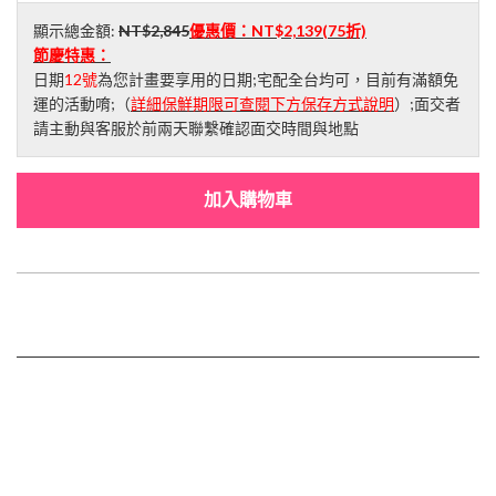
顯示總金額:
NT$2,845
優惠價：
NT$2,139
(75折)
節慶特惠：
日期
12號
為您計畫要享用的日期;宅配全台均可，目前有滿額免
運的活動唷;（
詳細保鮮期限可查閱下方保存方式說明
）;面交者
請主動與客服於前兩天聯繫確認面交時間與地點
加入購物車