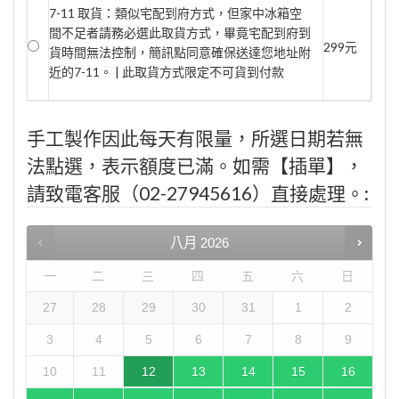
7-11 取貨：類似宅配到府方式，但家中冰箱空
間不足者請務必選此取貨方式，畢竟宅配到府到
299元
貨時間無法控制，簡訊點同意確保送達您地址附
近的7-11。 | 此取貨方式限定不可貨到付款
手工製作因此每天有限量，所選日期若無
法點選，表示額度已滿。如需【插單】，
請致電客服（02-27945616）直接處理。:
八月
2026
一
二
三
四
五
六
日
27
28
29
30
31
1
2
3
4
5
6
7
8
9
10
11
12
13
14
15
16