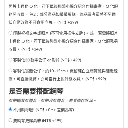
照片卡通化 Q 化，可下單後聯繫小編介紹合作插畫家，Q 化服
務另收費。 註2：部分產品如敲敲蛋糕，為品質考量將不另通
知自動改為不可食用立牌。 (
NT$ +399
)
印製祝福文字或照片 (不可食用插件立牌 )。 註：若需將照片
卡通化 Q 化，可下單後聯繫小編介紹合作插畫家，Q 化服務另
收費。 (
NT$ +349
)
客製化3D數字公仔 or 影片 (
NT$ +499
)
客製化實體公仔，約10~15cm，保留純白立體質感與細緻線
條，可直接擺飾，亦可自行上色升級收藏。 (
NT$ +999
)
是否需要搭配鋼琴
有的鋼琴有聲音，有的沒有聲音，要看庫存狀況。
不用鋼琴喔! (NT$ +0 => 差價為零)
要鋼琴更顯高雅 (
NT$ +499
)