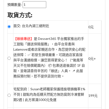
預購數量:
取貨方式:
面交: 台北內湖三總附近
0元
【娘娘專送】
是 Dessert365 平台獨家推出的手
工甜點「運送保險服務」，由平台背書與
Lalamove或者店家親送合作，為您提供安心的配
送保障： ✅ 若發生損壞嚴重，可跳過店家直接
0元+
與平台溝通賠償，讓您買得更安心！（*颱風等
天災不在賠償範圍內） 📦 包裹送達後請於 1F 自
取，並敬請善待辛苦的「娘送」人員。 📌 此服
務採預付制，恕不提供貨到付款。
宅配到府：Susan老師獨家保護措施壞損機率1%
不到 | 甜點均為低糖天然配方無防腐劑冷凍嘗鮮
199元
期2週 | 此方案滿5000元免運