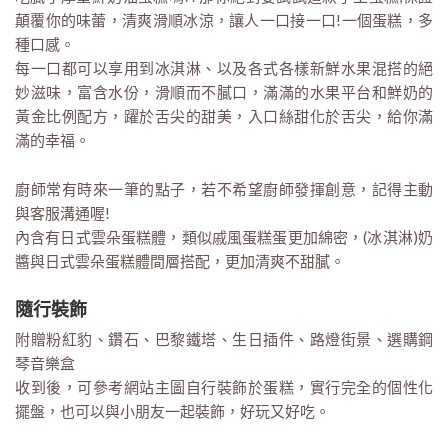
顛覆你的味蕾，清爽滑順冰涼，讓人一口接一口!一個蛋糕，多
種口感。
每一口都可以享用到冰淇淋、以及各式各樣新鮮水果混搭的絕
妙滋味，富含水份，滑順而不膩口，滿滿的水果平台和鮮奶的
黃金比例配方，躍於舌尖的甜美，入口絲甜化於舌尖，給你滿
滿的幸福。
廚師常有時來一筆的點子，若不希望廚師發揮創意，記得主動
與客服溝通喔!
內含有日式雲朵蛋糕體，類似戚風蛋糕蛋更加綿密，(冰淇淋)奶
醬與日式雲朵蛋糕體間層搭配，更加清爽不甜膩。
隨行裝飾
附贈粉紅豹、鑽石、巴黎鐵塔、生日插件、路燈街景、選購鋼
琴音樂盒
收到後，可參考網站主圖自行裝飾於蛋糕，實行完全的個性化
擺盤，也可以與小朋友一起裝飾，好玩又好吃。