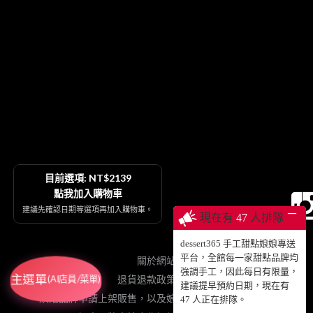
目前選項: NT$2139
點我加入購物車
建議先確認日期等選項再加入購物車。
─
現在有
47
人排隊
dessert365 手工甜點娘娘專送
平台，全館每一家甜點品牌均
關於網站
強調手工，因此每日有限量，
主選單
退貨退款政策契約
(AI店員/菜單)
建議提早預約日期，現在有
烘焙品牌申請上架販售，以及娘娘專送、動蛋糕授權等
47
人正在排隊。