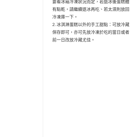
要看冰箱冷凍狀況而定，若退冰後蛋糕體
有點乾，請繼續退冰再吃、若太濕則放回
冷凍庫一下。
2. 冰淇淋蛋糕以外的手工甜點：可放冷藏
保存即可，亦可先放冷凍於吃的當日或者
前一日改放冷藏尤佳。