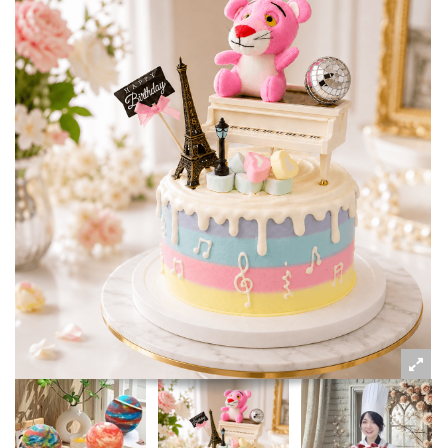
粉絲好康
加入甜點廚師接單平台
記住我
忘記密碼
註冊