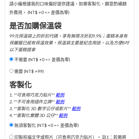
請小編根據我的口味偏好提供建議，如需客製化，願意酌補額
外費用。 (NT$ +0 => 差價為零)
是否加購保溫袋
99元保溫袋上的折扣代碼，享有無限次折扣9.9%；蛋糕本身有
保麗龍已經有保溫效果，保溫袋主要是紀念用途，以及方便8吋
以下蛋糕提拿
不需要 (NT$ +0 => 差價為零)
需要 (
NT$ +99
)
客製化
1. **可食用巧克力貼片**
範例
2. **不可食用插件立牌**
範例
3. **客製化 3D 數字公仔或影片**
範例
4. **客製化實體 3D 公仔**
範例
無須客製化 (NT$ +0 => 差價為零)
印製祝福文字或照片（可食用巧克力貼片）。 註1：若需將