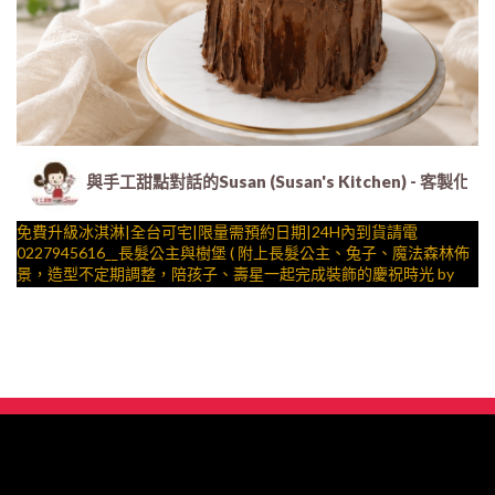
與手工甜點對話的Susan (Susan's Kitchen) 
免費升級冰淇淋|全台可宅|限量需預約日期|24H內到貨請電
0227945616__長髮公主與樹堡 ( 附上長髮公主、兔子、魔法森林佈
景，造型不定期調整，陪孩子、壽星一起完成裝飾的慶祝時光 by
與手工甜點對話的SUSAN
– 生日蛋糕、冰淇淋蛋糕、客製化造型蛋糕、法式塔等手工甜點專
賣 )