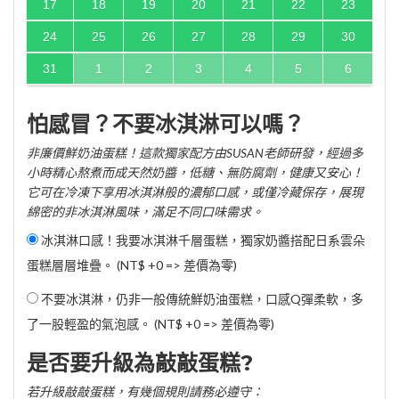
17
18
19
20
21
22
23
24
25
26
27
28
29
30
31
1
2
3
4
5
6
怕感冒？不要冰淇淋可以嗎？
非廉價鮮奶油蛋糕！這款獨家配方由SUSAN老師研發，經過多
小時精心熬煮而成天然奶醬，低糖、無防腐劑，健康又安心！
它可在冷凍下享用冰淇淋般的濃郁口感，或僅冷藏保存，展現
綿密的非冰淇淋風味，滿足不同口味需求。
冰淇淋口感！我要冰淇淋千層蛋糕，獨家奶醬搭配日系雲朵
蛋糕層層堆疊。 (NT$ +0 => 差價為零)
不要冰淇淋，仍非一般傳統鮮奶油蛋糕，口感Q彈柔軟，多
了一股輕盈的氣泡感。 (NT$ +0 => 差價為零)
是否要升級為敲敲蛋糕?
若升級敲敲蛋糕，有幾個規則請務必遵守：