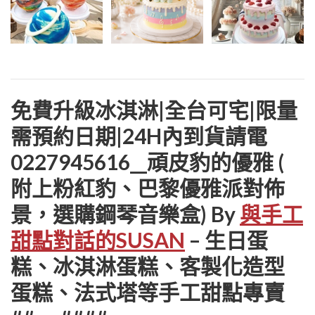
免費升級冰淇淋|全台可宅|限量
需預約日期|24H內到貨請電
0227945616__頑皮豹的優雅 (
附上粉紅豹、巴黎優雅派對佈
景，選購鋼琴音樂盒) By
與手工
甜點對話的SUSAN
– 生日蛋
糕、冰淇淋蛋糕、客製化造型
蛋糕、法式塔等手工甜點專賣