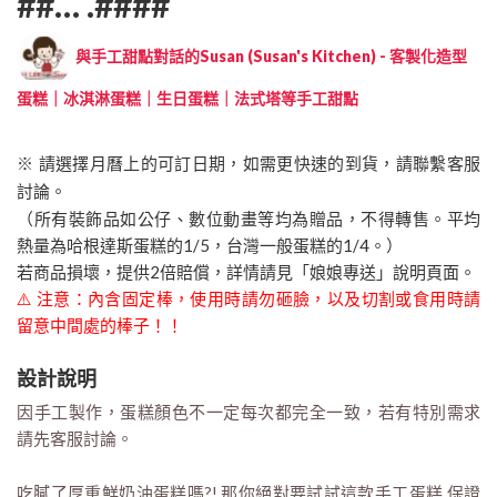
##… .####
與手工甜點對話的Susan (Susan's Kitchen) - 客製化造型
蛋糕｜冰淇淋蛋糕｜生日蛋糕｜法式塔等手工甜點
※ 請選擇月曆上的可訂日期，如需更快速的到貨，請聯繫客服
討論。
（所有裝飾品如公仔、數位動畫等均為贈品，不得轉售。平均
熱量為哈根達斯蛋糕的1/5，台灣一般蛋糕的1/4。）
若商品損壞，提供2倍賠償，詳情請見「娘娘專送」說明頁面。
⚠️ 注意：內含固定棒，使用時請勿砸臉，以及切割或食用時請
留意中間處的棒子！！
設計說明
因手工製作，蛋糕顏色不一定每次都完全一致，若有特別需求
請先客服討論。
吃膩了厚重鮮奶油蛋糕嗎?! 那你絕對要試試這款手工蛋糕,保證