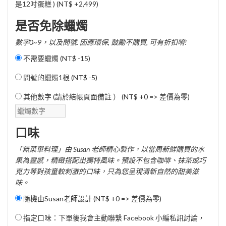
是12吋蛋糕 ) (
NT$ +2,499
)
是否免除蠟燭
數字0~9，以及問號. 因應環保, 鼓勵不購買, 可有折扣唷!
不需要蠟燭 (
NT$ -15
)
問號的蠟燭1根 (
NT$ -5
)
其他數字 (請於結帳頁面備註 ） (NT$ +0 => 差價為零)
口味
「無菜單料理」由 Susan 老師精心製作，以當周新鮮購買的水
果為靈感，精緻搭配出獨特風味。預設不包含咖啡、抹茶或巧
克力等對孩童較刺激的口味，只為您呈現清新自然的甜美滋
味。
隨機由Susan老師設計 (NT$ +0 => 差價為零)
指定口味：下單後我會主動聯繫 Facebook 小編私訊討論，