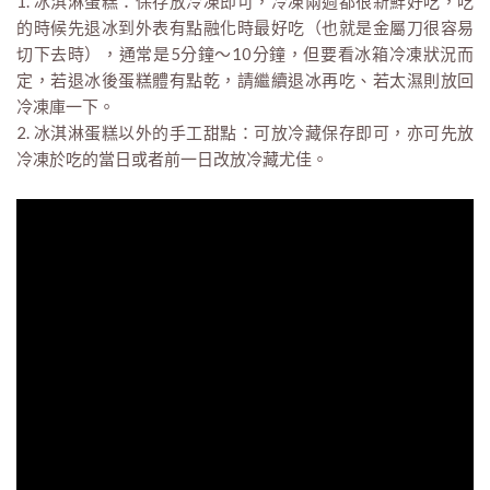
1. 冰淇淋蛋糕：保存放冷凍即可，冷凍兩週都很新鮮好吃，吃
的時候先退冰到外表有點融化時最好吃（也就是金屬刀很容易
切下去時），通常是5分鐘～10分鐘，但要看冰箱冷凍狀況而
定，若退冰後蛋糕體有點乾，請繼續退冰再吃、若太濕則放回
冷凍庫一下。
2. 冰淇淋蛋糕以外的手工甜點：可放冷藏保存即可，亦可先放
冷凍於吃的當日或者前一日改放冷藏尤佳。