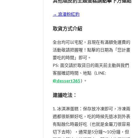
其他頑皮豹主題蛋糕請點擊下方連結
→ 浪漫粉紅豹
取貨方式介紹
全台均可以宅配，且現在有滿額免運費的
活動敬請把握喔！點擊的日期為「您計畫
要吃的時間」即可。
PS: 面交請於取貨日的兩天前主動與我們
客服確認時間、地點（LINE:
@dessert365
) 。
建議吃法：
1. 冰淇淋蛋糕：保存放冷凍即可，冷凍兩
週都很新鮮好吃，吃的時候先退冰到外表
有點融化時最好吃（也就是金屬刀很容易
切下去時），通常是5分鐘～10分鐘，但