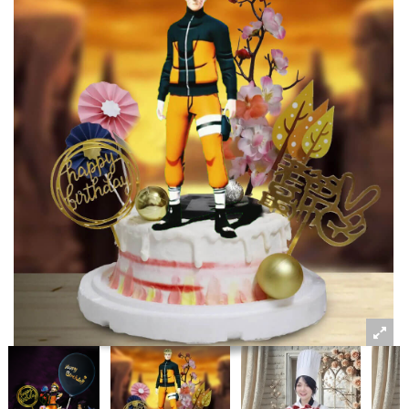
粉絲好康
加入甜點廚師接單平台
記住我
忘記密碼
註冊