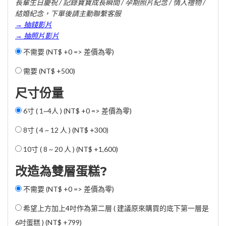
長輩生日慶祝 / 記錄寶寶成長瞬間 / 孕期照片紀念 / 情人禮物 /
結婚紀念，下單後請主動聯繫客服
→ 抽錢影片
→ 抽照片影片
不需要 (NT$ +0 => 差價為零)
需要 (
NT$ +500
)
尺寸份量
6寸 ( 1~4人 ) (NT$ +0 => 差價為零)
8寸 ( 4 ~ 12 人 ) (
NT$ +300
)
10寸 ( 8 ~ 20 人 ) (
NT$ +1,600
)
改造為雙層蛋糕?
不需要 (NT$ +0 => 差價為零)
希望上方加上4吋作為第二層 ( 建議原來購買的底下第一層是
6吋蛋糕 ) (
NT$ +799
)