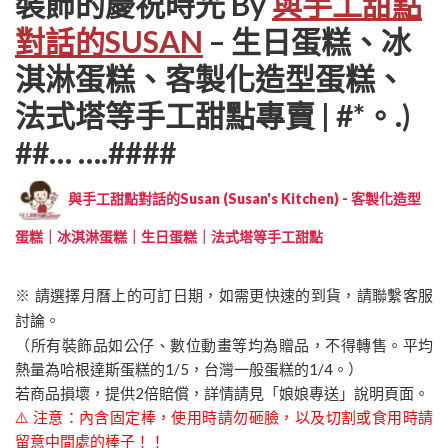
裝飾的慶祝時光 By
與手工甜點
對話的SUSAN
– 生日蛋糕、冰
淇淋蛋糕、客製化造型蛋糕、
法式塔等手工甜點專賣 | #*。.)
##… ….####
與手工甜點對話的Susan (Susan's Kitchen) - 客製化造型
蛋糕｜冰淇淋蛋糕｜生日蛋糕｜法式塔等手工甜點
※ 請選擇月曆上的可訂日期，如需更快速的到貨，請聯繫客服
討論。
（所有裝飾品如公仔、數位動畫等均為贈品，不得轉售。平均
熱量為哈根達斯蛋糕的1/5，台灣一般蛋糕的1/4。）
若商品損壞，提供2倍賠償，詳情請見「娘娘專送」說明頁面。
⚠️ 注意：內含固定棒，使用時請勿砸臉，以及切割或食用時請
留意中間處的棒子！！