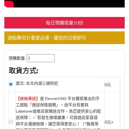
每日預購限量10份
請點擊您計畫要品嚐、慶祝的日期即可
預購數量:
取貨方式:
面交: 台北內湖三總附近
0元
【娘娘專送】
是 Dessert365 平台獨家推出的手
工甜點「運送保險服務」，由平台背書與
Lalamove或者店家親送合作，為您提供安心的配
送保障： ✅ 若發生損壞嚴重，可跳過店家直接
0元+
與平台溝通賠償，讓您買得更安心！（*颱風等