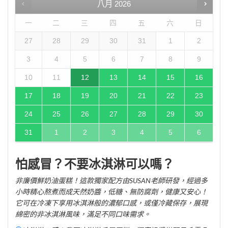
八月
2026
一
二
三
四
五
六
日
27
28
29
30
31
1
2
3
4
5
6
7
8
9
10
11
12
13
14
15
16
17
18
19
20
21
22
23
24
25
26
27
28
29
30
31
1
2
3
4
5
6
怕感冒？不要冰淇淋可以嗎？
非廉價鮮奶油蛋糕！這款獨家配方由SUSAN老師研發，經過多
小時精心熬煮而成天然奶醬，低糖、無防腐劑，健康又安心！
它可在冷凍下享用冰淇淋般的濃郁口感，或僅冷藏保存，展現
綿密的非冰淇淋風味，滿足不同口味需求。