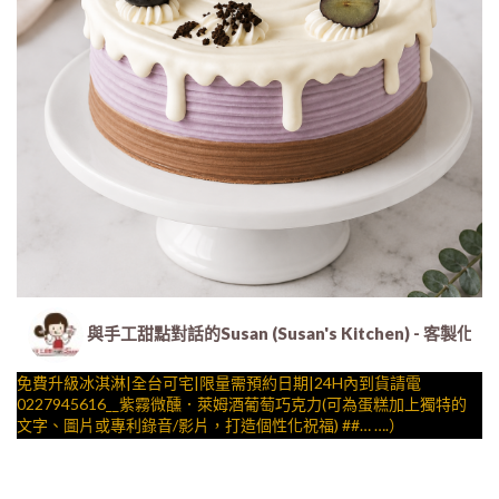
與手工甜點對話的Susan (Susan's Kitchen) 
免費升級冰淇淋|全台可宅|限量需預約日期|24H內到貨請電
0227945616__紫霧微醺．萊姆酒葡萄巧克力(可為蛋糕加上獨特的
文字、圖片或專利錄音/影片，打造個性化祝福) ##… ….）