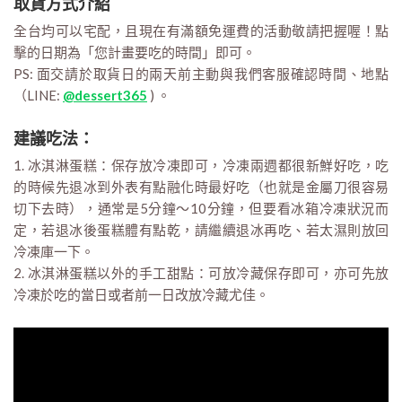
取貨方式介紹
全台均可以宅配，且現在有滿額免運費的活動敬請把握喔！點
擊的日期為「您計畫要吃的時間」即可。
PS: 面交請於取貨日的兩天前主動與我們客服確認時間、地點
（LINE:
@dessert365
) 。
建議吃法：
1. 冰淇淋蛋糕：保存放冷凍即可，冷凍兩週都很新鮮好吃，吃
的時候先退冰到外表有點融化時最好吃（也就是金屬刀很容易
切下去時），通常是5分鐘～10分鐘，但要看冰箱冷凍狀況而
定，若退冰後蛋糕體有點乾，請繼續退冰再吃、若太濕則放回
冷凍庫一下。
2. 冰淇淋蛋糕以外的手工甜點：可放冷藏保存即可，亦可先放
冷凍於吃的當日或者前一日改放冷藏尤佳。