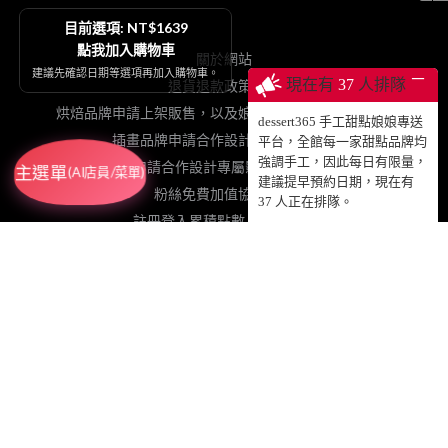
目前選項: NT$1639
點我加入購物車
關於網站
建議先確認日期等選項再加入購物車。
─
現在有
37
人排隊
退貨退款政策契約
烘焙品牌申請上架販售，以及娘娘專送、動蛋糕授權等
dessert365 手工甜點娘娘專送
插畫品牌申請合作設計手工甜點販售
平台，全館每一家甜點品牌均
強調手工，因此每日有限量，
網紅申請合作設計專屬影片動蛋糕販售
主選單
(AI店員/菜單)
建議提早預約日期，現在有
粉絲免費加值協力網站
37
人正在排隊。
註冊登入累積點數、查詢訂單
© 2025 DESSERT365 ALL RIGHTS RESERVED.
SUSAN老師已投保國泰產物產品責任保險1000萬元，請安心食用！
GRETIMES@GMAIL.COM