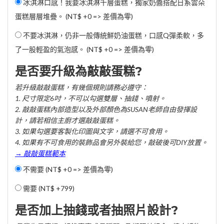
冰淇淋口感！我要冰淇淋千層蛋糕，獨家奶醬搭配日系雲朵
蛋糕層層堆疊。 (NT$ +0 => 差價為零)
不要冰淇淋，仍非一般傳統鮮奶油蛋糕，口感Q彈柔軟，多
了一股輕盈的氣泡感。 (NT$ +0 => 差價為零)
是否要升級為敲敲蛋糕?
若升級敲敲蛋糕，有幾個規則請務必遵守：
1. 尺寸限定6吋，不可以勾選雙層、抽錢、噴射。
2. 敲敲蛋糕內部造型以及外部顏色為SUSAN老師自由發揮設
計，請若相信主廚才選敲敲蛋糕。
3. 如果勾選要客製化印圖與文字，請選不可食用。
4. 如果有不可食用的裝飾品會另外裝給您，敲破後可DIY放置。
→ 敲敲蛋糕範本
不需要 (NT$ +0 => 差價為零)
需要 (
NT$ +799
)
是否加上抽錢或者抽照片設計?