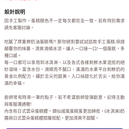
設計說明
因手工製作，蛋糕顏色不一定每次都完全一致，若有特別需求
請先客服討論。
吃膩了厚重鮮奶油蛋糕嗎?! 那你絕對要試試這款手工蛋糕,保證
顛覆你的味蕾，清爽滑順冰涼，讓人一口接一口!一個蛋糕，多
種口感。
每一口都可以享用到冰淇淋、以及各式各樣新鮮水果混搭的絕
妙滋味，富含水份，滑順而不膩口，滿滿的水果平台和鮮奶的
黃金比例配方，躍於舌尖的甜美，入口絲甜化於舌尖，給你滿
滿的幸福。
廚師常有時來一筆的點子，若不希望廚師發揮創意，記得主動
與客服溝通喔!
內含有日式雲朵蛋糕體，類似戚風蛋糕蛋更加綿密，(冰淇淋)奶
醬與日式雲朵蛋糕體間層搭配，更加清爽不甜膩。