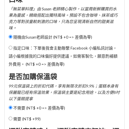
「無菜單料理」由 Susan 老師精心製作，以當周新鮮購買的水
果為靈感，精緻搭配出獨特風味。預設不包含咖啡、抹茶或巧
克力等對孩童較刺激的口味，只為您呈現清新自然的甜美滋
味。
隨機由Susan老師設計 (NT$ +0 => 差價為零)
指定口味：下單後我會主動聯繫 Facebook 小編私訊討論，
請小編根據我的口味偏好提供建議，如需客製化，願意酌補額
外費用。 (NT$ +0 => 差價為零)
是否加購保溫袋
99元保溫袋上的折扣代碼，享有無限次折扣9.9%；蛋糕本身有
保麗龍已經有保溫效果，保溫袋主要是紀念用途，以及方便8吋
以下蛋糕提拿
不需要 (NT$ +0 => 差價為零)
需要 (
NT$ +99
)