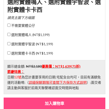
選附實體鳴人、選附實體宇智波、選
附實體卡卡西
請見主圖下方縮圖
不需要實體公仔
選附實體鳴人 (
NT$1,199
)
選附實體宇智波 (
NT$1,199
)
選附實體卡卡西 (
NT$1,199
)
顯示總金額:
NT$2,180
優惠價：
NT$1,639
(75折)
節慶特惠：
日期
12號
為您計畫要享用的日期;宅配全台均可，目前有滿額免
運的活動唷;（
詳細保鮮期限可查閱下方保存方式說明
）;面交者
請主動與客服於前兩天聯繫確認面交時間與地點
加入購物車