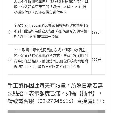
天災不在賠償範圍內） 📦 包裹送達後請於 1F 自
取，並敬請善待辛苦的「娘送」人員。 📌 此服
務採預付制，恕不提供貨到付款。
宅配到府：Susan老師獨家保護措施壞損機率1%
不到 | 甜點均為低糖天然配方無防腐劑冷凍嘗鮮
199元
期2週 | 此方案滿5000元免運
7-11 取貨：類似宅配到府方式，但家中冰箱空
間不足者請務必選此取貨方式，畢竟宅配到府到
299元
貨時間無法控制，簡訊點同意確保送達您地址附
近的7-11。 | 此取貨方式限定不可貨到付款
手工製作因此每天有限量，所選日期若無
法點選，表示額度已滿。如需【插單】，
請致電客服（02-27945616）直接處理。: