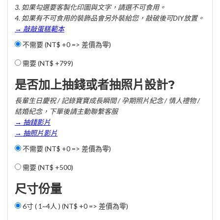
3. 如果勾選要客製化印圖與文字，請選不可食用。
4. 如果有不可食用的裝飾品會另外裝給您，敲破後可DIY放置。
→ 敲敲蛋糕範本
不需要 (NT$ +0 => 差價為零)
需要 (
NT$ +799
)
是否加上抽錢或者抽照片設計?
長輩生日慶祝 / 記錄寶寶成長瞬間 / 孕期照片紀念 / 情人禮物 /
結婚紀念，下單後請主動聯繫客服
→ 抽錢影片
→ 抽照片影片
不需要 (NT$ +0 => 差價為零)
需要 (
NT$ +500
)
尺寸份量
6寸 ( 1~4人 ) (NT$ +0 => 差價為零)