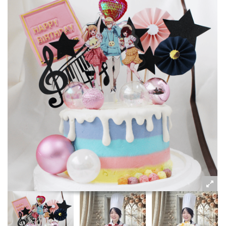
粉絲好康
加入甜點廚師接單平台
記住我
忘記密碼
註冊