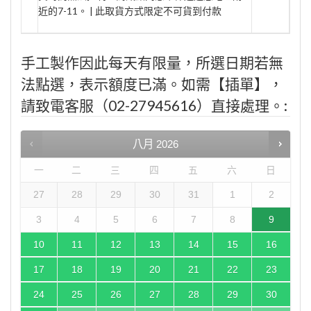
近的7-11。 | 此取貨方式限定不可貨到付款
手工製作因此每天有限量，所選日期若無
法點選，表示額度已滿。如需【插單】，
請致電客服（02-27945616）直接處理。:
八月
2026
一
二
三
四
五
六
日
27
28
29
30
31
1
2
3
4
5
6
7
8
9
10
11
12
13
14
15
16
17
18
19
20
21
22
23
24
25
26
27
28
29
30