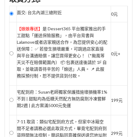
面交: 台北內湖三總附近
0元
【娘娘專送】
是 Dessert365 平台獨家推出的手
工甜點「運送保險服務」，由平台背書與
Lalamove或者店家親送合作，為您提供安心的配
送保障： ✅ 若發生損壞嚴重，可跳過店家直接
0元+
與平台溝通賠償，讓您買得更安心！（*颱風等
天災不在賠償範圍內） 📦 包裹送達後請於 1F 自
取，並敬請善待辛苦的「娘送」人員。 📌 此服
務採預付制，恕不提供貨到付款。
宅配到府：Susan老師獨家保護措施壞損機率1%
不到 | 甜點均為低糖天然配方無防腐劑冷凍嘗鮮
199元
期2週 | 此方案滿5000元免運
7-11 取貨：類似宅配到府方式，但家中冰箱空
間不足者請務必選此取貨方式，畢竟宅配到府到
299元
貨時間無法控制，簡訊點同意確保送達您地址附