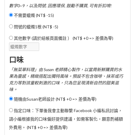
數字0~9，以及問號. 因應環保, 鼓勵不購買, 可有折扣唷!
不需要蠟燭 (
NT$ -15
)
問號的蠟燭1根 (
NT$ -5
)
其他數字 (請於結帳頁面備註 ） (NT$ +0 => 差價為零)
口味
「無菜單料理」由 Susan 老師精心製作，以當周新鮮購買的水
果為靈感，精緻搭配出獨特風味。預設不包含咖啡、抹茶或巧
克力等對孩童較刺激的口味，只為您呈現清新自然的甜美滋
味。
隨機由Susan老師設計 (NT$ +0 => 差價為零)
指定口味：下單後我會主動聯繫 Facebook 小編私訊討論，
請小編根據我的口味偏好提供建議，如需客製化，願意酌補額
外費用。 (NT$ +0 => 差價為零)