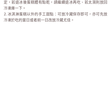
定，若退冰後蛋糕體有點乾，請繼續退冰再吃、若太濕則放回
冷凍庫一下。
2. 冰淇淋蛋糕以外的手工甜點：可放冷藏保存即可，亦可先放
冷凍於吃的當日或者前一日改放冷藏尤佳。