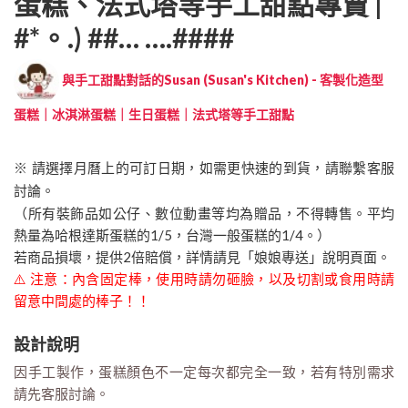
蛋糕、法式塔等手工甜點專賣 |
#*。.) ##… ….####
與手工甜點對話的Susan (Susan's Kitchen) - 客製化造型
蛋糕｜冰淇淋蛋糕｜生日蛋糕｜法式塔等手工甜點
※ 請選擇月曆上的可訂日期，如需更快速的到貨，請聯繫客服
討論。
（所有裝飾品如公仔、數位動畫等均為贈品，不得轉售。平均
熱量為哈根達斯蛋糕的1/5，台灣一般蛋糕的1/4。）
若商品損壞，提供2倍賠償，詳情請見「娘娘專送」說明頁面。
⚠️ 注意：內含固定棒，使用時請勿砸臉，以及切割或食用時請
留意中間處的棒子！！
設計說明
因手工製作，蛋糕顏色不一定每次都完全一致，若有特別需求
請先客服討論。