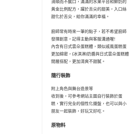
樣新鮮水果混搭的絕妙滋味，富含水份，
滑順而不膩口，滿滿的水果平台和鮮奶的
黃金比例配方，躍於舌尖的甜美，入口絲
甜化於舌尖，給你滿滿的幸福。
廚師常有時來一筆的點子，若不希望廚師
發揮創意，記得主動與客服溝通喔!
內含有日式雲朵蛋糕體，類似戚風蛋糕蛋
更加綿密，(冰淇淋)奶醬與日式雲朵蛋糕體
間層搭配，更加清爽不甜膩。
隨行裝飾
附上角色與舞台造景等
收到後，可參考網站主圖自行裝飾於蛋
糕，實行完全的個性化擺盤，也可以與小
朋友一起裝飾，好玩又好吃。