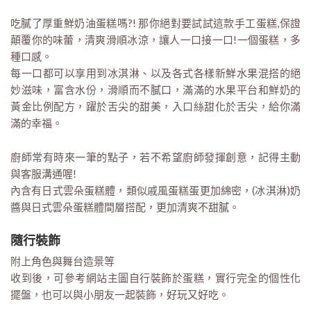
吃膩了厚重鮮奶油蛋糕嗎?! 那你絕對要試試這款手工蛋糕,保證
顛覆你的味蕾，清爽滑順冰涼，讓人一口接一口!一個蛋糕，多
種口感。
每一口都可以享用到冰淇淋、以及各式各樣新鮮水果混搭的絕
妙滋味，富含水份，滑順而不膩口，滿滿的水果平台和鮮奶的
黃金比例配方，躍於舌尖的甜美，入口絲甜化於舌尖，給你滿
滿的幸福。
廚師常有時來一筆的點子，若不希望廚師發揮創意，記得主動
與客服溝通喔!
內含有日式雲朵蛋糕體，類似戚風蛋糕蛋更加綿密，(冰淇淋)奶
醬與日式雲朵蛋糕體間層搭配，更加清爽不甜膩。
隨行裝飾
附上角色與舞台造景等
收到後，可參考網站主圖自行裝飾於蛋糕，實行完全的個性化
擺盤，也可以與小朋友一起裝飾，好玩又好吃。