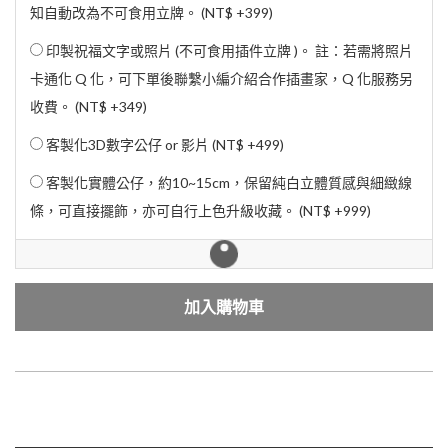
知自動改為不可食用立牌。 (
NT$ +399
)
印製祝福文字或照片 (不可食用插件立牌 )。 註：若需將照片
卡通化 Q 化，可下單後聯繫小編介紹合作插畫家，Q 化服務另
收費。 (
NT$ +349
)
客製化3D數字公仔 or 影片 (
NT$ +499
)
客製化實體公仔，約10~15cm，保留純白立體質感與細緻線
條，可直接擺飾，亦可自行上色升級收藏。 (
NT$ +999
)
The earliest booking possible is currently 2026-08-10
00:00:00.
加入購物車