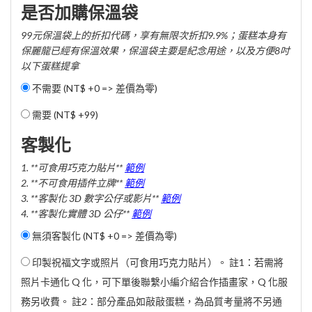
是否加購保溫袋
99元保溫袋上的折扣代碼，享有無限次折扣9.9%；蛋糕本身有
保麗龍已經有保溫效果，保溫袋主要是紀念用途，以及方便8吋
以下蛋糕提拿
不需要 (NT$ +0 => 差價為零)
需要 (
NT$ +99
)
客製化
1. **可食用巧克力貼片**
範例
2. **不可食用插件立牌**
範例
3. **客製化 3D 數字公仔或影片**
範例
4. **客製化實體 3D 公仔**
範例
無須客製化 (NT$ +0 => 差價為零)
印製祝福文字或照片（可食用巧克力貼片）。 註1：若需將
照片卡通化 Q 化，可下單後聯繫小編介紹合作插畫家，Q 化服
務另收費。 註2：部分產品如敲敲蛋糕，為品質考量將不另通