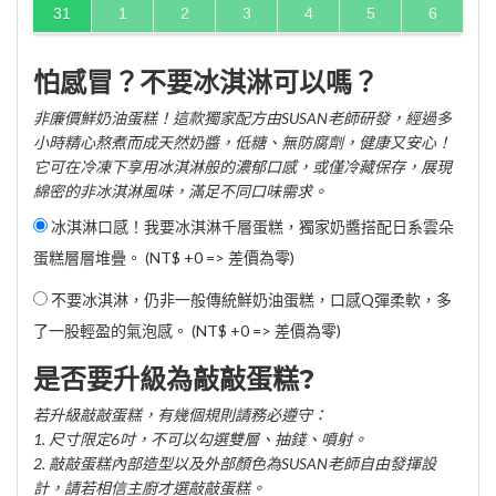
31
1
2
3
4
5
6
怕感冒？不要冰淇淋可以嗎？
非廉價鮮奶油蛋糕！這款獨家配方由SUSAN老師研發，經過多
小時精心熬煮而成天然奶醬，低糖、無防腐劑，健康又安心！
它可在冷凍下享用冰淇淋般的濃郁口感，或僅冷藏保存，展現
綿密的非冰淇淋風味，滿足不同口味需求。
冰淇淋口感！我要冰淇淋千層蛋糕，獨家奶醬搭配日系雲朵
蛋糕層層堆疊。 (NT$ +0 => 差價為零)
不要冰淇淋，仍非一般傳統鮮奶油蛋糕，口感Q彈柔軟，多
了一股輕盈的氣泡感。 (NT$ +0 => 差價為零)
是否要升級為敲敲蛋糕?
若升級敲敲蛋糕，有幾個規則請務必遵守：
1. 尺寸限定6吋，不可以勾選雙層、抽錢、噴射。
2. 敲敲蛋糕內部造型以及外部顏色為SUSAN老師自由發揮設
計，請若相信主廚才選敲敲蛋糕。