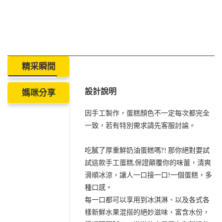
精采瞬間
設計說明
媽咪分享
因手工製作，蛋糕顏色不一定每次都完全
一致，若有特別需求請先客服討論。
吃膩了厚重鮮奶油蛋糕嗎?! 那你絕對要試
試這款手工蛋糕,保證顛覆你的味蕾，清爽
滑順冰涼，讓人一口接一口!一個蛋糕，多
種口感。
每一口都可以享用到冰淇淋、以及各式各