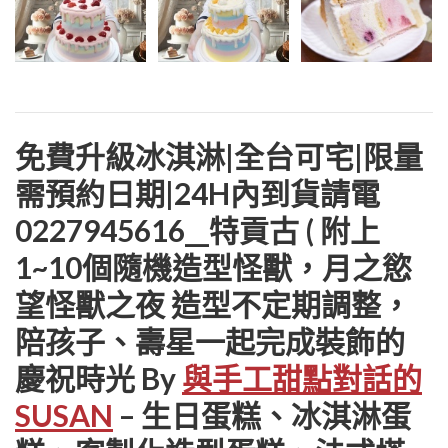
免費升級冰淇淋|全台可宅|限量
需預約日期|24H內到貨請電
0227945616__特貢古 ( 附上
1~10個隨機造型怪獸，月之慾
望怪獸之夜 造型不定期調整，
陪孩子、壽星一起完成裝飾的
慶祝時光 By
與手工甜點對話的
SUSAN
– 生日蛋糕、冰淇淋蛋