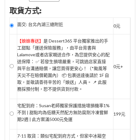
取貨方式:
面交: 台北內湖三總附近
0元
【娘娘專送】
是 Dessert365 平台獨家推出的手
工甜點「運送保險服務」，由平台背書與
Lalamove或者店家親送合作，為您提供安心的配
送保障： ✅ 若發生損壞嚴重，可跳過店家直接
0元+
與平台溝通賠償，讓您買得更安心！（*颱風等
天災不在賠償範圍內） 📦 包裹送達後請於 1F 自
取，並敬請善待辛苦的「娘送」人員。 📌 此服
務採預付制，恕不提供貨到付款。
宅配到府：Susan老師獨家保護措施壞損機率1%
不到 | 甜點均為低糖天然配方無防腐劑冷凍嘗鮮
199元
期2週 | 此方案滿5000元免運
7-11 取貨：類似宅配到府方式，但家中冰箱空