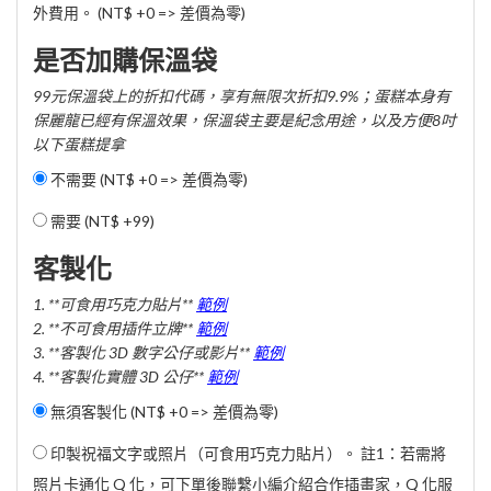
外費用。 (NT$ +0 => 差價為零)
是否加購保溫袋
99元保溫袋上的折扣代碼，享有無限次折扣9.9%；蛋糕本身有
保麗龍已經有保溫效果，保溫袋主要是紀念用途，以及方便8吋
以下蛋糕提拿
不需要 (NT$ +0 => 差價為零)
需要 (
NT$ +99
)
客製化
1. **可食用巧克力貼片**
範例
2. **不可食用插件立牌**
範例
3. **客製化 3D 數字公仔或影片**
範例
4. **客製化實體 3D 公仔**
範例
無須客製化 (NT$ +0 => 差價為零)
印製祝福文字或照片（可食用巧克力貼片）。 註1：若需將
照片卡通化 Q 化，可下單後聯繫小編介紹合作插畫家，Q 化服