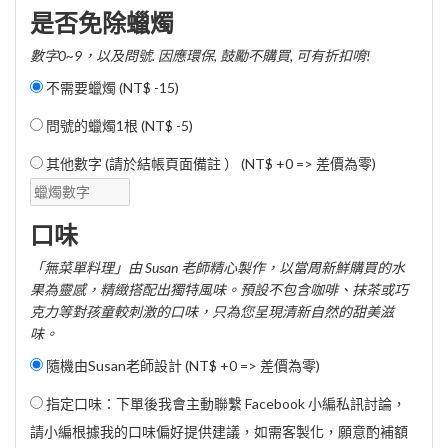
是否免除蠟燭
數字0~9，以及問號. 因應環保, 鼓勵不購買, 可有折扣唷!
不需要蠟燭 (
NT$ -15
)
問號的蠟燭1根 (
NT$ -5
)
其他數字 (請於結帳頁面備註 ） (NT$ +0 => 差價為零)
口味
「無菜單料理」由 Susan 老師精心製作，以當周新鮮購買的水
果為靈感，精緻搭配出獨特風味。預設不包含咖啡、抹茶或巧
克力等對孩童較刺激的口味，只為您呈現清新自然的甜美滋
味。
隨機由Susan老師設計 (NT$ +0 => 差價為零)
指定口味：下單後我會主動聯繫 Facebook 小編私訊討論，
請小編根據我的口味偏好提供建議，如需客製化，願意酌補額