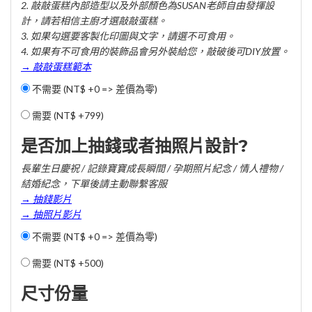
2. 敲敲蛋糕內部造型以及外部顏色為SUSAN老師自由發揮設
計，請若相信主廚才選敲敲蛋糕。
3. 如果勾選要客製化印圖與文字，請選不可食用。
4. 如果有不可食用的裝飾品會另外裝給您，敲破後可DIY放置。
→ 敲敲蛋糕範本
不需要 (NT$ +0 => 差價為零)
需要 (
NT$ +799
)
是否加上抽錢或者抽照片設計?
長輩生日慶祝 / 記錄寶寶成長瞬間 / 孕期照片紀念 / 情人禮物 /
結婚紀念，下單後請主動聯繫客服
→ 抽錢影片
→ 抽照片影片
不需要 (NT$ +0 => 差價為零)
需要 (
NT$ +500
)
尺寸份量