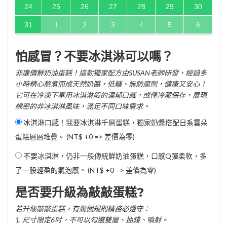
24
25
26
27
28
29
30
31
1
2
3
4
5
6
怕感冒？不要冰淇淋可以嗎？
非廉價鮮奶油蛋糕！這款獨家配方由SUSAN老師研發，經過多
小時精心熬煮而成天然奶醬，低糖、無防腐劑，健康又安心！
它可在冷凍下享用冰淇淋般的濃郁口感，或僅冷藏保存，展現
綿密的非冰淇淋風味，滿足不同口味需求。
冰淇淋口感！我要冰淇淋千層蛋糕，獨家奶醬搭配日系雲朵
蛋糕層層堆疊。 (NT$ +0 => 差價為零)
不要冰淇淋，仍非一般傳統鮮奶油蛋糕，口感Q彈柔軟，多
了一股輕盈的氣泡感。 (NT$ +0 => 差價為零)
是否要升級為敲敲蛋糕?
若升級敲敲蛋糕，有幾個規則請務必遵守：
1. 尺寸限定6吋，不可以勾選雙層、抽錢、噴射。