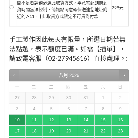
間不足者請務必選此取貨方式，畢竟宅配到府到
299元
貨時間無法控制，簡訊點同意確保送達您地址附
近的7-11。 | 此取貨方式限定不可貨到付款
手工製作因此每天有限量，所選日期若無
法點選，表示額度已滿。如需【插單】，
請致電客服（02-27945616）直接處理。:
八月
2026
一
二
三
四
五
六
日
27
28
29
30
31
1
2
3
4
5
6
7
8
9
10
11
12
13
14
15
16
17
18
19
20
21
22
23