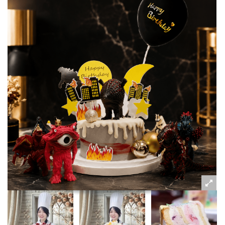
粉絲好康
加入甜點廚師接單平台
記住我
忘記密碼
註冊