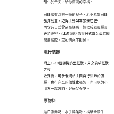
甜化於舌尖，給你滿滿的幸福。
廚師常有時來一筆的點子，若不希望廚師
發揮創意，記得主動與客服溝通喔!
內含有日式雲朵蛋糕體，類似戚風蛋糕蛋
更加綿密，(冰淇淋)奶醬與日式雲朵蛋糕體
間層搭配，更加清爽不甜膩。
隨行裝飾
附上1~10個隨機造型怪獸，月之慾望怪獸
之夜
收到後，可參考網站主圖自行裝飾於蛋
糕，實行完全的個性化擺盤，也可以與小
朋友一起裝飾，好玩又好吃。
原物料
進口濃鮮奶、水手牌麵粉、福樂全脂牛