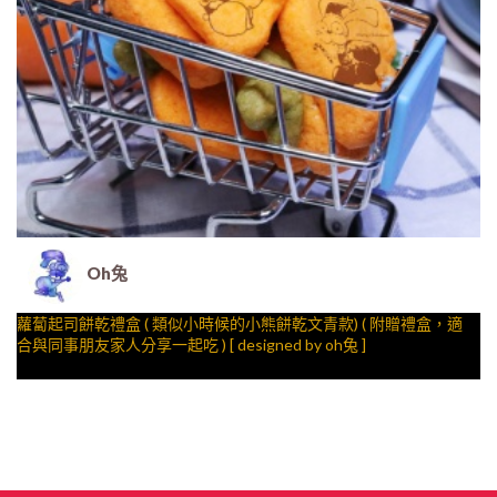
Oh兔
蘿蔔起司餅乾禮盒 ( 類似小時候的小熊餅乾文青款) ( 附贈禮盒，適
合與同事朋友家人分享一起吃 ) [ designed by oh兔 ]