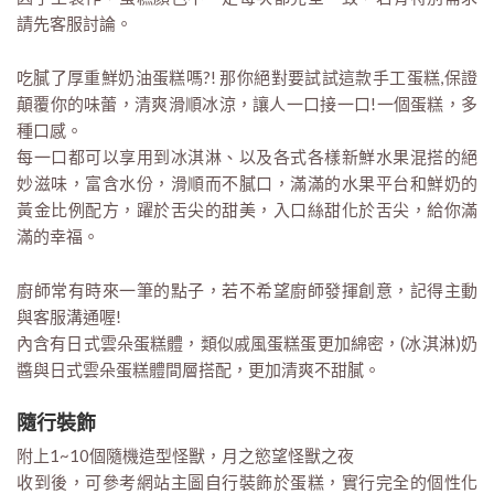
請先客服討論。
吃膩了厚重鮮奶油蛋糕嗎?! 那你絕對要試試這款手工蛋糕,保證
顛覆你的味蕾，清爽滑順冰涼，讓人一口接一口!一個蛋糕，多
種口感。
每一口都可以享用到冰淇淋、以及各式各樣新鮮水果混搭的絕
妙滋味，富含水份，滑順而不膩口，滿滿的水果平台和鮮奶的
黃金比例配方，躍於舌尖的甜美，入口絲甜化於舌尖，給你滿
滿的幸福。
廚師常有時來一筆的點子，若不希望廚師發揮創意，記得主動
與客服溝通喔!
內含有日式雲朵蛋糕體，類似戚風蛋糕蛋更加綿密，(冰淇淋)奶
醬與日式雲朵蛋糕體間層搭配，更加清爽不甜膩。
隨行裝飾
附上1~10個隨機造型怪獸，月之慾望怪獸之夜
收到後，可參考網站主圖自行裝飾於蛋糕，實行完全的個性化