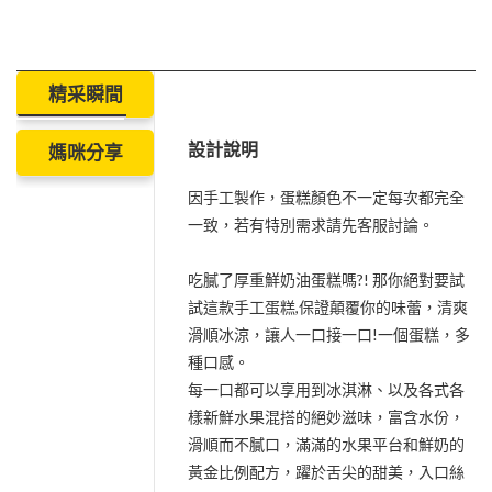
精采瞬間
設計說明
媽咪分享
因手工製作，蛋糕顏色不一定每次都完全
一致，若有特別需求請先客服討論。
吃膩了厚重鮮奶油蛋糕嗎?! 那你絕對要試
試這款手工蛋糕,保證顛覆你的味蕾，清爽
滑順冰涼，讓人一口接一口!一個蛋糕，多
種口感。
每一口都可以享用到冰淇淋、以及各式各
樣新鮮水果混搭的絕妙滋味，富含水份，
滑順而不膩口，滿滿的水果平台和鮮奶的
黃金比例配方，躍於舌尖的甜美，入口絲