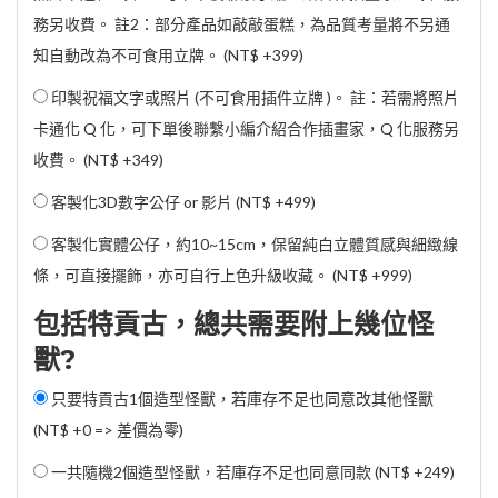
務另收費。 註2：部分產品如敲敲蛋糕，為品質考量將不另通
知自動改為不可食用立牌。 (
NT$ +399
)
印製祝福文字或照片 (不可食用插件立牌 )。 註：若需將照片
卡通化 Q 化，可下單後聯繫小編介紹合作插畫家，Q 化服務另
收費。 (
NT$ +349
)
客製化3D數字公仔 or 影片 (
NT$ +499
)
客製化實體公仔，約10~15cm，保留純白立體質感與細緻線
條，可直接擺飾，亦可自行上色升級收藏。 (
NT$ +999
)
包括特貢古，總共需要附上幾位怪
獸?
只要特貢古1個造型怪獸，若庫存不足也同意改其他怪獸
(NT$ +0 => 差價為零)
一共隨機2個造型怪獸，若庫存不足也同意同款 (
NT$ +249
)