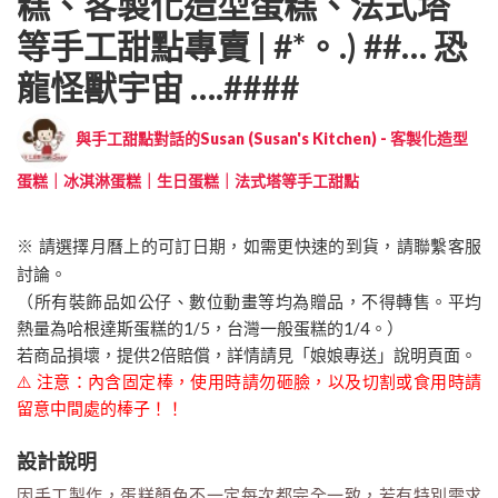
糕、客製化造型蛋糕、法式塔
等手工甜點專賣 | #*。.) ##… 恐
龍怪獸宇宙 ….####
與手工甜點對話的Susan (Susan's Kitchen) - 客製化造型
蛋糕｜冰淇淋蛋糕｜生日蛋糕｜法式塔等手工甜點
※ 請選擇月曆上的可訂日期，如需更快速的到貨，請聯繫客服
討論。
（所有裝飾品如公仔、數位動畫等均為贈品，不得轉售。平均
熱量為哈根達斯蛋糕的1/5，台灣一般蛋糕的1/4。）
若商品損壞，提供2倍賠償，詳情請見「娘娘專送」說明頁面。
⚠️ 注意：內含固定棒，使用時請勿砸臉，以及切割或食用時請
留意中間處的棒子！！
設計說明
因手工製作，蛋糕顏色不一定每次都完全一致，若有特別需求