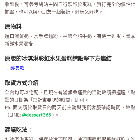
收到後，可參考網站主圖自行裝飾於蛋糕，實行完全的個性化
擺盤，也可以與小朋友一起裝飾，好玩又好吃。
原物料
進口濃鮮奶、水手牌麵粉、福樂全脂牛奶、有機土雞蛋、當季
新鮮水果混搭
原版的冰淇淋彩虹水果蛋糕請點擊下方連結
→ 經典款
取貨方式介紹
全台均可以宅配，且現在有滿額免運費的活動敬請把握喔！點
擊的日期為「您計畫要吃的時間」即可。
PS: 面交請於取貨日的兩天前主動與我們客服確認時間、地點
（LINE:
@dessert365
) 。
建議吃法：
1. 冰淇淋蛋糕：保存放冷凍即可，冷凍兩週都很新鮮好吃，吃