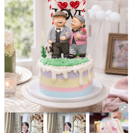
粉絲好康
加入甜點廚師接單平台
記住我
忘記密碼
註冊