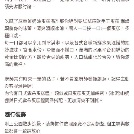
請先客服討論。
吃膩了厚重鮮奶油蛋糕嗎?! 那你絕對要試試這款手工蛋糕,保證
顛覆你的味蕾，清爽滑順冰涼，讓人一口接一口!一個蛋糕，多
種口感。
每一口都可以享用到冰淇淋、以及各式各樣新鮮水果混搭的絕
妙滋味，富含水份，滑順而不膩口，滿滿的水果平台和鮮奶的
黃金比例配方，躍於舌尖的甜美，入口絲甜化於舌尖，給你滿
滿的幸福。
廚師常有時來一筆的點子，若不希望廚師發揮創意，記得主動
與客服溝通喔!
內含有日式雲朵蛋糕體，類似戚風蛋糕蛋更加綿密，(冰淇淋)奶
醬與日式雲朵蛋糕體間層搭配，更加清爽不甜膩。
隨行裝飾
附上公園散步造景，裝飾擺件依照原廠不定期調整, 但主題與數
量都會一致請放心