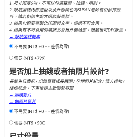
1. 尺寸限定6吋，不可以勾選雙層、抽錢、噴射。
2. 敲敲蛋糕內部造型以及外部顏色為SUSAN老師自由發揮設
計，請若相信主廚才選敲敲蛋糕。
3. 如果勾選要客製化印圖與文字，請選不可食用。
4. 如果有不可食用的裝飾品會另外裝給您，敲破後可DIY放置。
→ 敲敲蛋糕範本
不需要 (NT$ +0 => 差價為零)
需要 (
NT$ +799
)
是否加上抽錢或者抽照片設計?
長輩生日慶祝 / 記錄寶寶成長瞬間 / 孕期照片紀念 / 情人禮物 /
結婚紀念，下單後請主動聯繫客服
→ 抽錢影片
→ 抽照片影片
不需要 (NT$ +0 => 差價為零)
需要 (
NT$ +500
)
尺寸份量