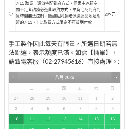
7-11 取貨：類似宅配到府方式，但家中冰箱空
間不足者請務必選此取貨方式，畢竟宅配到府到
299元
貨時間無法控制，簡訊點同意確保送達您地址附
近的7-11。 | 此取貨方式限定不可貨到付款
手工製作因此每天有限量，所選日期若無
法點選，表示額度已滿。如需【插單】，
請致電客服（02-27945616）直接處理。:
八月
2026
一
二
三
四
五
六
日
27
28
29
30
31
1
2
3
4
5
6
7
8
9
10
11
12
13
14
15
16