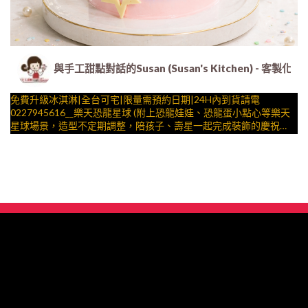
與手工甜點對話的Susan (Susan's Kitchen) 
免費升級冰淇淋|全台可宅|限量需預約日期|24H內到貨請電
0227945616__樂天恐龍星球 (附上恐龍娃娃、恐龍蛋小點心等樂天
星球場景，造型不定期調整，陪孩子、壽星一起完成裝飾的慶祝時
光 by
與手工甜點對話的SUSAN
– 生日蛋糕、冰淇淋蛋糕、客製化造型蛋糕、法式塔等手工甜點專
賣 | #*。.) ##… ….####