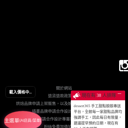
關於網站
載入價格中...
─
現在有
38
人排隊
退貨退款政策契約
烘焙品牌申請上架販售，以及娘娘專送、動蛋糕授權等
dessert365 手工甜點娘娘專送
插畫品牌申請合作設計手工甜點販售
平台，全館每一家甜點品牌均
強調手工，因此每日有限量，
網紅申請合作設計專屬影片動蛋糕販售
主選單
(AI店員/菜單)
建議提早預約日期，現在有
粉絲免費加值協力網站