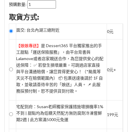
預購數量:
取貨方式:
面交: 台北內湖三總附近
0元
【娘娘專送】
是 Dessert365 平台獨家推出的手
工甜點「運送保險服務」，由平台背書與
Lalamove或者店家親送合作，為您提供安心的配
送保障： ✅ 若發生損壞嚴重，可跳過店家直接
0元+
與平台溝通賠償，讓您買得更安心！（*颱風等
天災不在賠償範圍內） 📦 包裹送達後請於 1F 自
取，並敬請善待辛苦的「娘送」人員。 📌 此服
務採預付制，恕不提供貨到付款。
宅配到府：Susan老師獨家保護措施壞損機率1%
不到 | 甜點均為低糖天然配方無防腐劑冷凍嘗鮮
199元
期2週 | 此方案滿5000元免運