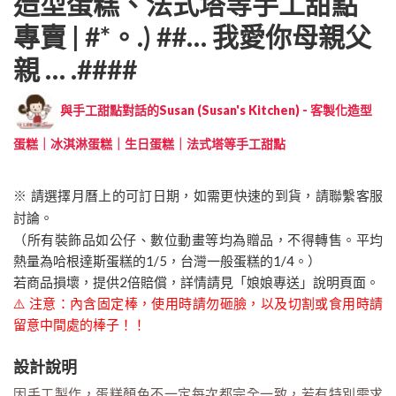
造型蛋糕、法式塔等手工甜點
專賣 | #*。.) ##… 我愛你母親父
親 … .####
與手工甜點對話的Susan (Susan's Kitchen) - 客製化造型
蛋糕｜冰淇淋蛋糕｜生日蛋糕｜法式塔等手工甜點
※ 請選擇月曆上的可訂日期，如需更快速的到貨，請聯繫客服
討論。
（所有裝飾品如公仔、數位動畫等均為贈品，不得轉售。平均
熱量為哈根達斯蛋糕的1/5，台灣一般蛋糕的1/4。）
若商品損壞，提供2倍賠償，詳情請見「娘娘專送」說明頁面。
⚠️ 注意：內含固定棒，使用時請勿砸臉，以及切割或食用時請
留意中間處的棒子！！
設計說明
因手工製作，蛋糕顏色不一定每次都完全一致，若有特別需求