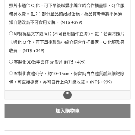
照片卡通化 Q 化，可下單後聯繫小編介紹合作插畫家，Q 化服
務另收費。 註2：部分產品如敲敲蛋糕，為品質考量將不另通
知自動改為不可食用立牌。 (
NT$ +399
)
印製祝福文字或照片 (不可食用插件立牌 )。 註：若需將照片
卡通化 Q 化，可下單後聯繫小編介紹合作插畫家，Q 化服務另
收費。 (
NT$ +349
)
客製化3D數字公仔 or 影片 (
NT$ +499
)
客製化實體公仔，約10~15cm，保留純白立體質感與細緻線
條，可直接擺飾，亦可自行上色升級收藏。 (
NT$ +999
)
加入購物車