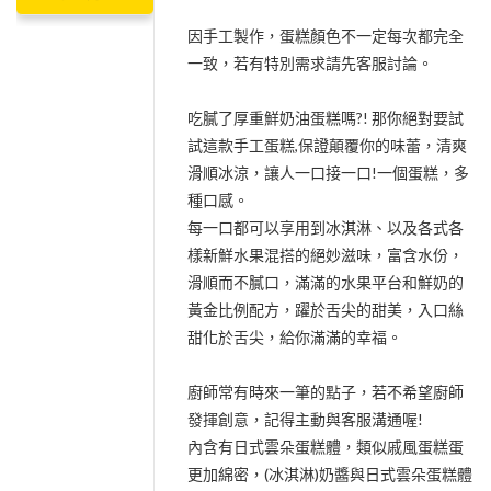
因手工製作，蛋糕顏色不一定每次都完全
一致，若有特別需求請先客服討論。
吃膩了厚重鮮奶油蛋糕嗎?! 那你絕對要試
試這款手工蛋糕,保證顛覆你的味蕾，清爽
滑順冰涼，讓人一口接一口!一個蛋糕，多
種口感。
每一口都可以享用到冰淇淋、以及各式各
樣新鮮水果混搭的絕妙滋味，富含水份，
滑順而不膩口，滿滿的水果平台和鮮奶的
黃金比例配方，躍於舌尖的甜美，入口絲
甜化於舌尖，給你滿滿的幸福。
廚師常有時來一筆的點子，若不希望廚師
發揮創意，記得主動與客服溝通喔!
內含有日式雲朵蛋糕體，類似戚風蛋糕蛋
更加綿密，(冰淇淋)奶醬與日式雲朵蛋糕體