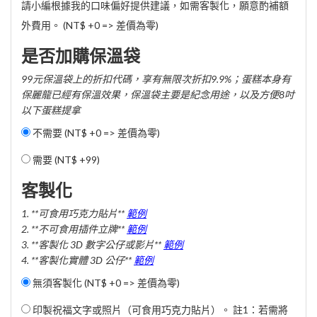
請小編根據我的口味偏好提供建議，如需客製化，願意酌補額
外費用。 (NT$ +0 => 差價為零)
是否加購保溫袋
99元保溫袋上的折扣代碼，享有無限次折扣9.9%；蛋糕本身有
保麗龍已經有保溫效果，保溫袋主要是紀念用途，以及方便8吋
以下蛋糕提拿
不需要 (NT$ +0 => 差價為零)
需要 (
NT$ +99
)
客製化
1. **可食用巧克力貼片**
範例
2. **不可食用插件立牌**
範例
3. **客製化 3D 數字公仔或影片**
範例
4. **客製化實體 3D 公仔**
範例
無須客製化 (NT$ +0 => 差價為零)
印製祝福文字或照片（可食用巧克力貼片）。 註1：若需將