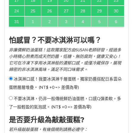
17
18
19
20
21
22
23
24
25
26
27
28
29
30
31
1
2
3
4
5
6
怕感冒？不要冰淇淋可以嗎？
非廉價鮮奶油蛋糕！這款獨家配方由SUSAN老師研發，經過多
小時精心熬煮而成天然奶醬，低糖、無防腐劑，健康又安心！
它可在冷凍下享用冰淇淋般的濃郁口感，或僅冷藏保存，展現
綿密的非冰淇淋風味，滿足不同口味需求。
冰淇淋口感！我要冰淇淋千層蛋糕，獨家奶醬搭配日系雲朵
蛋糕層層堆疊。 (NT$ +0 => 差價為零)
不要冰淇淋，仍非一般傳統鮮奶油蛋糕，口感Q彈柔軟，多
了一股輕盈的氣泡感。 (NT$ +0 => 差價為零)
是否要升級為敲敲蛋糕?
若升級敲敲蛋糕，有幾個規則請務必遵守：