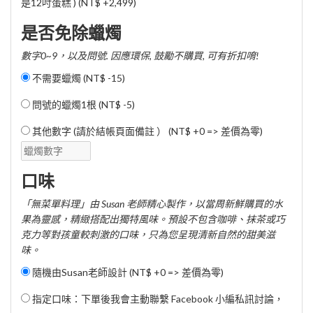
是12吋蛋糕 ) (
NT$ +2,499
)
是否免除蠟燭
數字0~9，以及問號. 因應環保, 鼓勵不購買, 可有折扣唷!
不需要蠟燭 (
NT$ -15
)
問號的蠟燭1根 (
NT$ -5
)
其他數字 (請於結帳頁面備註 ） (NT$ +0 => 差價為零)
口味
「無菜單料理」由 Susan 老師精心製作，以當周新鮮購買的水
果為靈感，精緻搭配出獨特風味。預設不包含咖啡、抹茶或巧
克力等對孩童較刺激的口味，只為您呈現清新自然的甜美滋
味。
隨機由Susan老師設計 (NT$ +0 => 差價為零)
指定口味：下單後我會主動聯繫 Facebook 小編私訊討論，