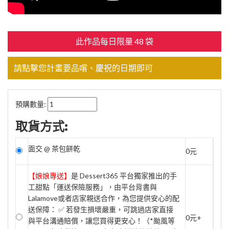
此作品每日限量 48 袋
請點擊您計畫要品嚐、慶祝的日期即可
預購數量:
取貨方式:
面交 @ 茶包餅乾
0元
【娘娘專送】
是 Dessert365 平台獨家推出的手
工甜點「運送保險服務」，由平台背書與
Lalamove或者店家親送合作，為您提供安心的配
送保障： ✅ 若發生損壞嚴重，可跳過店家直接
0元+
與平台溝通賠償，讓您買得更安心！（*颱風等