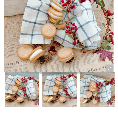
粉絲好康
加入甜點廚師接單平台
記住我
忘記密碼
註冊