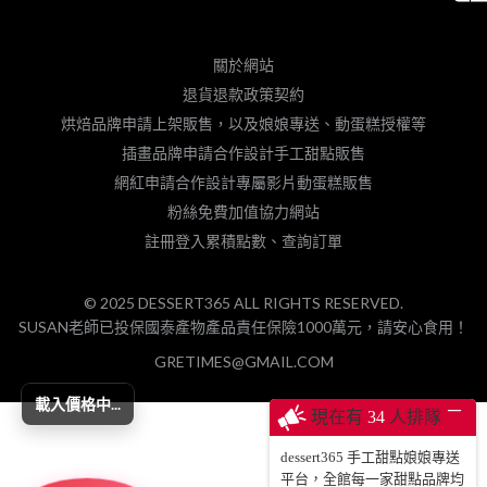
關於網站
退貨退款政策契約
烘焙品牌申請上架販售，以及娘娘專送、動蛋糕授權等
插畫品牌申請合作設計手工甜點販售
網紅申請合作設計專屬影片動蛋糕販售
粉絲免費加值協力網站
註冊登入累積點數、查詢訂單
© 2025 DESSERT365 ALL RIGHTS RESERVED.
SUSAN老師已投保國泰產物產品責任保險1000萬元，請安心食用！
GRETIMES@GMAIL.COM
載入價格中...
─
現在有
34
人排隊
dessert365 手工甜點娘娘專送
平台，全館每一家甜點品牌均