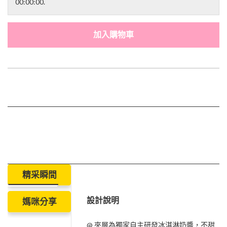
00:00:00.
加入購物車
精采瞬間
設計說明
媽咪分享
@ 夾層為獨家自主研發冰淇淋奶醬，不甜