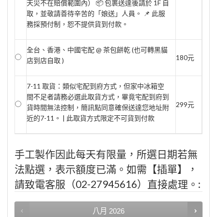
天災不在賠償範圍內） 📦 包裹送達後請於 1F 自
取，並敬請善待辛苦的「娘送」人員。 📌 此服
務採預付制，恕不提供貨到付款。
全台、香港、中國宅配 @ 茶包餅乾 (也可轉黑貓
180元
店到店自取 )
7-11 取貨：類似宅配到府方式，但家中冰箱空
間不足者請務必選此取貨方式，畢竟宅配到府到
299元
貨時間無法控制，簡訊點同意確保送達您地址附
近的7-11。 | 此取貨方式限定不可貨到付款
手工製作因此每天有限量，所選日期若無
法點選，表示額度已滿。如需【插單】，
請致電客服（02-27945616）直接處理。:
八月
2026