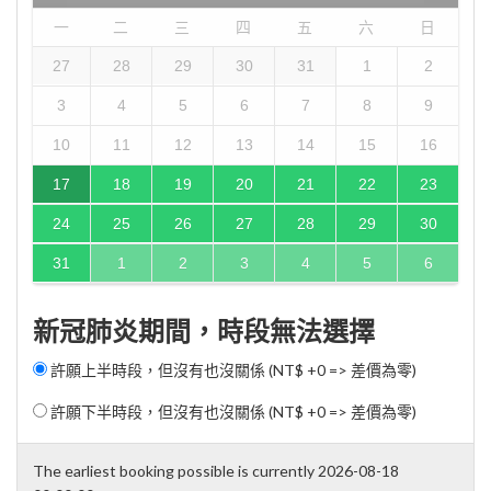
一
二
三
四
五
六
日
27
28
29
30
31
1
2
3
4
5
6
7
8
9
10
11
12
13
14
15
16
17
18
19
20
21
22
23
24
25
26
27
28
29
30
31
1
2
3
4
5
6
新冠肺炎期間，時段無法選擇
許願上半時段，但沒有也沒關係 (NT$ +0 => 差價為零)
許願下半時段，但沒有也沒關係 (NT$ +0 => 差價為零)
The earliest booking possible is currently 2026-08-18