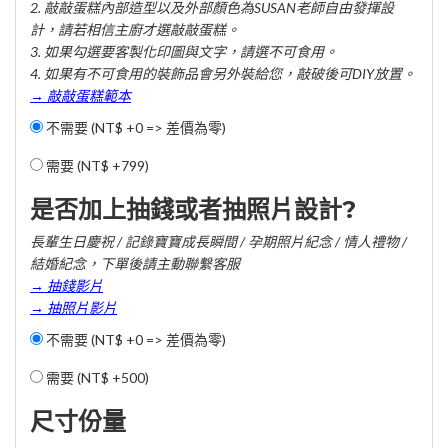
2. 敲敲蛋糕內部造型以及外部顏色為SUSAN老師自由發揮設
計，請若相信主廚才選敲敲蛋糕。
3. 如果勾選要客製化印圖與文字，請選不可食用。
4. 如果有不可食用的裝飾品會另外裝給您，敲破後可DIY放置。
→ 敲敲蛋糕範本
不需要 (NT$ +0 => 差價為零)
需要 (
NT$ +799
)
是否加上抽錢或者抽照片設計?
長輩生日慶祝 / 記錄寶寶成長瞬間 / 孕期照片紀念 / 情人禮物 /
結婚紀念，下單後請主動聯繫客服
→ 抽錢影片
→ 抽照片影片
不需要 (NT$ +0 => 差價為零)
需要 (
NT$ +500
)
尺寸份量