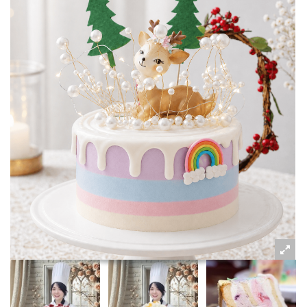
粉絲好康
加入甜點廚師接單平台
記住我
忘記密碼
註冊