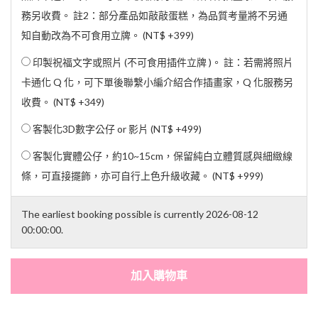
務另收費。 註2：部分產品如敲敲蛋糕，為品質考量將不另通
知自動改為不可食用立牌。 (
NT$ +399
)
印製祝福文字或照片 (不可食用插件立牌 )。 註：若需將照片
卡通化 Q 化，可下單後聯繫小編介紹合作插畫家，Q 化服務另
收費。 (
NT$ +349
)
客製化3D數字公仔 or 影片 (
NT$ +499
)
客製化實體公仔，約10~15cm，保留純白立體質感與細緻線
條，可直接擺飾，亦可自行上色升級收藏。 (
NT$ +999
)
The earliest booking possible is currently 2026-08-12
00:00:00.
加入購物車