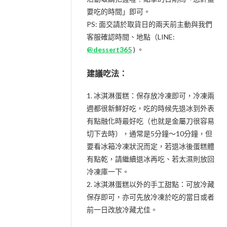
要吃的時間」即可。
PS: 面交請於取貨日的兩天前主動與我們
客服確認時間、地點（LINE:
@dessert365
) 。
建議吃法：
1. 冰淇淋蛋糕：保存放冷凍即可，冷凍兩
週都很新鮮好吃，吃的時候先退冰到外表
有點融化時最好吃（也就是金屬刀很容易
切下去時），通常是5分鐘～10分鐘，但
要看冰箱冷凍狀況而定，若退冰後蛋糕體
有點乾，請繼續退冰再吃、若太濕則放回
冷凍庫一下。
2. 冰淇淋蛋糕以外的手工甜點：可放冷藏
保存即可，亦可先放冷凍於吃的當日或者
前一日改放冷藏尤佳。