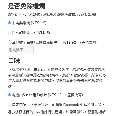
是否免除蠟燭
數字0~9，以及問號. 因應環保, 鼓勵不購買, 可有折扣唷!
不需要蠟燭 (
NT$ -15
)
問號的蠟燭1根 (
NT$ -5
)
其他數字 (請於結帳頁面備註 ） (NT$ +0 => 差價為零)
口味
「無菜單料理」由 Susan 老師精心製作，以當周新鮮購買的水
果為靈感，精緻搭配出獨特風味。預設不包含咖啡、抹茶或巧
克力等對孩童較刺激的口味，只為您呈現清新自然的甜美滋
味。
隨機由Susan老師設計 (NT$ +0 => 差價為零)
指定口味：下單後我會主動聯繫 Facebook 小編私訊討論，
請小編根據我的口味偏好提供建議，如需客製化，願意酌補額