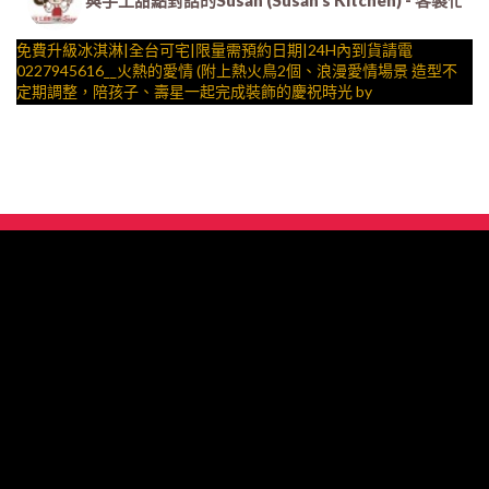
與手工甜點對話的Susan (Susan's Kitchen) 
免費升級冰淇淋|全台可宅|限量需預約日期|24H內到貨請電
0227945616__火熱的愛情 (附上熱火鳥2個、浪漫愛情場景 造型不
定期調整，陪孩子、壽星一起完成裝飾的慶祝時光 by
與手工甜點對話的SUSAN
– 生日蛋糕、冰淇淋蛋糕、客製化造型蛋糕、法式塔等手工甜點專
賣 | #*。.) ##… ….####