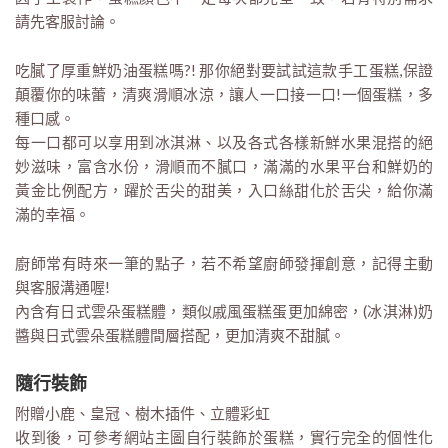
請先客服討論。
吃膩了厚重鮮奶油蛋糕嗎?! 那你絕對要試試這款手工蛋糕,保證
顛覆你的味蕾，清爽滑順冰涼，讓人一口接一口!一個蛋糕，多
種口感。
每一口都可以享用到冰淇淋、以及各式各樣新鮮水果混搭的絕
妙滋味，富含水份，滑順而不膩口，滿滿的水果平台和鮮奶的
黃金比例配方，躍於舌尖的甜美，入口絲甜化於舌尖，給你滿
滿的幸福。
廚師常有時來一筆的點子，若不希望廚師發揮創意，記得主動
與客服溝通喔!
內含有日式雲朵蛋糕體，類似戚風蛋糕蛋更加綿密，(冰淇淋)奶
醬與日式雲朵蛋糕體間層搭配，更加清爽不甜膩。
隨行裝飾
附贈小鹿、皇冠、樹木插件、立體彩虹
收到後，可參考網站主圖自行裝飾於蛋糕，實行完全的個性化