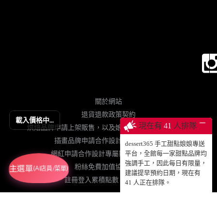
關於網站
退貨退款政策契約
載入價格中...
─
現在有
41
人排隊
烘焙品牌申請上架販售，以及娘娘專送、動蛋糕授權等
插畫品牌申請合作設計手工甜點販售
dessert365 手工甜點娘娘專送
網紅申請合作設計專屬影片動蛋糕販售
平台，全館每一家甜點品牌均
強調手工，因此每日有限量，
粉絲免費加值協力網站
主選單
(AI店員/菜單)
建議提早預約日期，現在有
註冊登入累積點數、查詢訂單
41
人正在排隊。
© 2025 DESSERT365 ALL RIGHTS RESERVED.