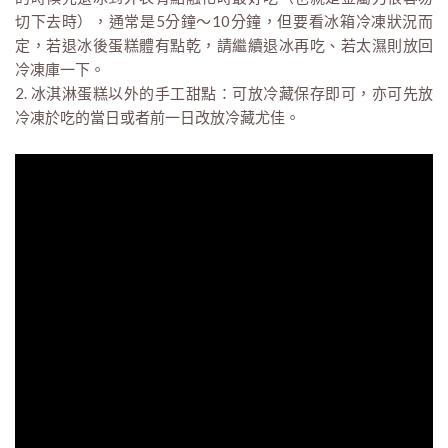
切下去時），通常是5分鐘～10分鐘，但要看冰箱冷凍狀況而
定，若退冰後蛋糕體有點乾，請繼續退冰再吃、若太濕則放回
冷凍庫一下。
2. 冰淇淋蛋糕以外的手工甜點：可放冷藏保存即可，亦可先放
冷凍於吃的當日或者前一日改放冷藏尤佳。