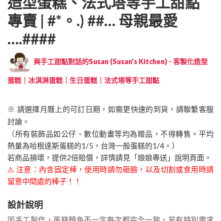
造型蛋糕、法式塔等手工甜點
專賣 | #*。.) ##… 母親最愛
….####
與手工甜點對話的Susan (Susan's Kitchen) - 客製化造型
蛋糕｜冰淇淋蛋糕｜生日蛋糕｜法式塔等手工甜點
※ 請選擇月曆上的可訂日期，如需更快速的到貨，請聯繫客服
討論。
（所有裝飾品如公仔、數位動畫等均為贈品，不得轉售。平均
熱量為哈根達斯蛋糕的1/5，台灣一般蛋糕的1/4。）
若商品損壞，提供2倍賠償，詳情請見「娘娘專送」說明頁面。
⚠️ 注意：內含固定棒，使用時請勿砸臉，以及切割或食用時請
留意中間處的棒子！！
設計說明
因手工製作，蛋糕顏色不一定每次都完全一致，若有特別需求