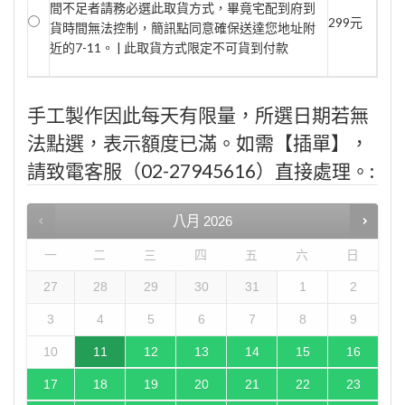
間不足者請務必選此取貨方式，畢竟宅配到府到
299元
貨時間無法控制，簡訊點同意確保送達您地址附
近的7-11。 | 此取貨方式限定不可貨到付款
手工製作因此每天有限量，所選日期若無
法點選，表示額度已滿。如需【插單】，
請致電客服（02-27945616）直接處理。:
八月
2026
一
二
三
四
五
六
日
27
28
29
30
31
1
2
3
4
5
6
7
8
9
10
11
12
13
14
15
16
17
18
19
20
21
22
23