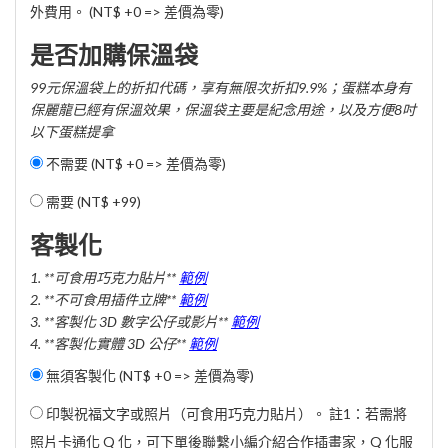
外費用。 (NT$ +0 => 差價為零)
是否加購保溫袋
99元保溫袋上的折扣代碼，享有無限次折扣9.9%；蛋糕本身有
保麗龍已經有保溫效果，保溫袋主要是紀念用途，以及方便8吋
以下蛋糕提拿
不需要 (NT$ +0 => 差價為零)
需要 (
NT$ +99
)
客製化
1. **可食用巧克力貼片**
範例
2. **不可食用插件立牌**
範例
3. **客製化 3D 數字公仔或影片**
範例
4. **客製化實體 3D 公仔**
範例
無須客製化 (NT$ +0 => 差價為零)
印製祝福文字或照片（可食用巧克力貼片）。 註1：若需將
照片卡通化 Q 化，可下單後聯繫小編介紹合作插畫家，Q 化服