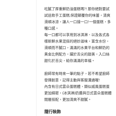
吃膩了厚重鮮奶油蛋糕嗎?! 那你絕對要試
試這款手工蛋糕,保證顛覆你的味蕾，清爽
滑順冰涼，讓人一口接一口!一個蛋糕，多
種口感。
每一口都可以享用到冰淇淋、以及各式各
樣新鮮水果混搭的絕妙滋味，富含水份，
滑順而不膩口，滿滿的水果平台和鮮奶的
黃金比例配方，躍於舌尖的甜美，入口絲
甜化於舌尖，給你滿滿的幸福。
廚師常有時來一筆的點子，若不希望廚師
發揮創意，記得主動與客服溝通喔!
內含有日式雲朵蛋糕體，類似戚風蛋糕蛋
更加綿密，(冰淇淋)奶醬與日式雲朵蛋糕體
間層搭配，更加清爽不甜膩。
隨行裝飾