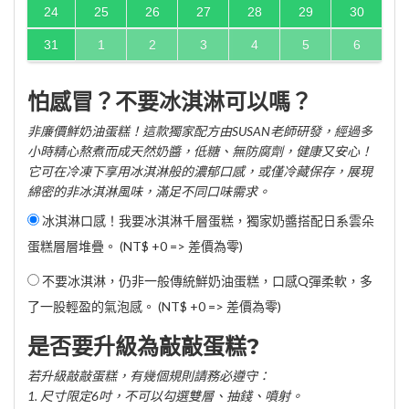
24
25
26
27
28
29
30
31
1
2
3
4
5
6
怕感冒？不要冰淇淋可以嗎？
非廉價鮮奶油蛋糕！這款獨家配方由SUSAN老師研發，經過多
小時精心熬煮而成天然奶醬，低糖、無防腐劑，健康又安心！
它可在冷凍下享用冰淇淋般的濃郁口感，或僅冷藏保存，展現
綿密的非冰淇淋風味，滿足不同口味需求。
冰淇淋口感！我要冰淇淋千層蛋糕，獨家奶醬搭配日系雲朵
蛋糕層層堆疊。 (NT$ +0 => 差價為零)
不要冰淇淋，仍非一般傳統鮮奶油蛋糕，口感Q彈柔軟，多
了一股輕盈的氣泡感。 (NT$ +0 => 差價為零)
是否要升級為敲敲蛋糕?
若升級敲敲蛋糕，有幾個規則請務必遵守：
1. 尺寸限定6吋，不可以勾選雙層、抽錢、噴射。