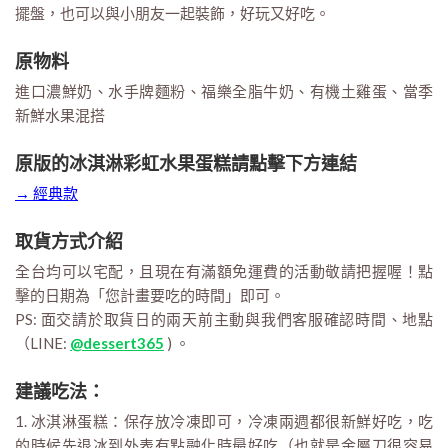
擺盤，也可以與小朋友一起裝飾，好玩又好吃。
原物料
進口濃鮮奶、水手牌麵粉、福樂全脂牛奶、有機土雞蛋、當季
新鮮水果混搭
原版的冰淇淋彩虹水果蛋糕請點擊下方連結
→ 經典款
取貨方式介紹
全台均可以宅配，且現在有滿額免運費的活動敬請把握喔！點
擊的日期為「您計畫要吃的時間」即可。
PS: 面交請於取貨日的兩天前主動與我們客服確認時間、地點
（LINE:
@dessert365
) 。
建議吃法：
1. 冰淇淋蛋糕：保存放冷凍即可，冷凍兩週都很新鮮好吃，吃
的時候先退冰到外表有點融化時最好吃（也就是金屬刀很容易