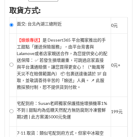
取貨方式:
面交: 台北內湖三總附近
0元
【娘娘專送】
是 Dessert365 平台獨家推出的手
工甜點「運送保險服務」，由平台背書與
Lalamove或者店家親送合作，為您提供安心的配
送保障： ✅ 若發生損壞嚴重，可跳過店家直接
0元+
與平台溝通賠償，讓您買得更安心！（*颱風等
天災不在賠償範圍內） 📦 包裹送達後請於 1F 自
取，並敬請善待辛苦的「娘送」人員。 📌 此服
務採預付制，恕不提供貨到付款。
宅配到府：Susan老師獨家保護措施壞損機率1%
不到 | 甜點均為低糖天然配方無防腐劑冷凍嘗鮮
199元
期2週 | 此方案滿5000元免運
7-11 取貨：類似宅配到府方式，但家中冰箱空