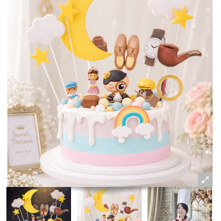
粉絲好康
加入甜點廚師接單平台
記住我
忘記密碼
註冊