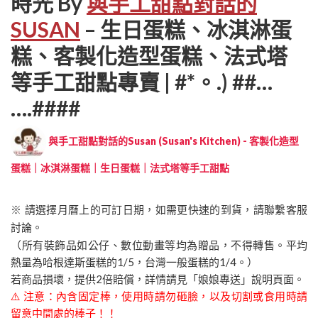
時光 By
與手工甜點對話的
SUSAN
– 生日蛋糕、冰淇淋蛋
糕、客製化造型蛋糕、法式塔
等手工甜點專賣 | #*。.) ##…
….####
與手工甜點對話的Susan (Susan's Kitchen) - 客製化造型
蛋糕｜冰淇淋蛋糕｜生日蛋糕｜法式塔等手工甜點
※ 請選擇月曆上的可訂日期，如需更快速的到貨，請聯繫客服
討論。
（所有裝飾品如公仔、數位動畫等均為贈品，不得轉售。平均
熱量為哈根達斯蛋糕的1/5，台灣一般蛋糕的1/4。）
若商品損壞，提供2倍賠償，詳情請見「娘娘專送」說明頁面。
⚠️ 注意：內含固定棒，使用時請勿砸臉，以及切割或食用時請
留意中間處的棒子！！