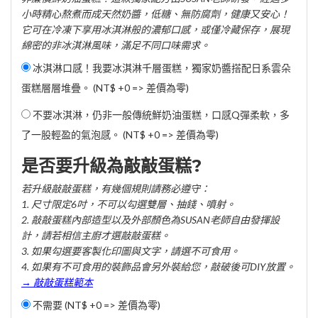
小時精心熬煮而成天然奶醬，低糖、無防腐劑，健康又安心！
它可在冷凍下享用冰淇淋般的濃郁口感，或僅冷藏保存，展現
綿密的非冰淇淋風味，滿足不同口味需求。
冰淇淋口感！我要冰淇淋千層蛋糕，獨家奶醬搭配日系雲朵
蛋糕層層堆疊。 (NT$ +0 => 差價為零)
不要冰淇淋，仍非一般傳統鮮奶油蛋糕，口感Q彈柔軟，多
了一股輕盈的氣泡感。 (NT$ +0 => 差價為零)
是否要升級為敲敲蛋糕?
若升級敲敲蛋糕，有幾個規則請務必遵守：
1. 尺寸限定6吋，不可以勾選雙層、抽錢、噴射。
2. 敲敲蛋糕內部造型以及外部顏色為SUSAN老師自由發揮設
計，請若相信主廚才選敲敲蛋糕。
3. 如果勾選要客製化印圖與文字，請選不可食用。
4. 如果有不可食用的裝飾品會另外裝給您，敲破後可DIY放置。
→ 敲敲蛋糕範本
不需要 (NT$ +0 => 差價為零)