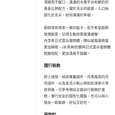
滑順而不膩口，滿滿的水果平台和鮮奶的
黃金比例配方，躍於舌尖的甜美，入口絲
甜化於舌尖，給你滿滿的幸福。
廚師常有時來一筆的點子，若不希望廚師
發揮創意，記得主動與客服溝通喔!
內含有日式雲朵蛋糕體，類似戚風蛋糕蛋
更加綿密，(冰淇淋)奶醬與日式雲朵蛋糕體
間層搭配，更加清爽不甜膩。
隨行裝飾
附上偵探、偵探專屬插件、月黑風高的月
亮插件、以及各式小點心例如彩球麥片等
收到後，可參考網站主圖自行裝飾於蛋
糕，實行完全的個性化擺盤，也可以與小
朋友一起裝飾，好玩又好吃。
原物料