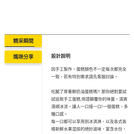
精采瞬間
設計說明
媽咪分享
因手工製作，蛋糕顏色不一定每次都完全
一致，若有特別需求請先客服討論。
吃膩了厚重鮮奶油蛋糕嗎?! 那你絕對要試
試這款手工蛋糕,保證顛覆你的味蕾，清爽
滑順冰涼，讓人一口接一口!一個蛋糕，多
種口感。
每一口都可以享用到冰淇淋、以及各式各
樣新鮮水果混搭的絕妙滋味，富含水份，