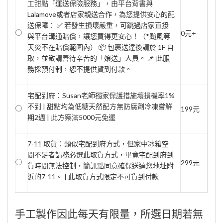
工甜點「運送保險服務」，由平台背書與
Lalamove或者店家親送合作，為您提供安心的配
送保障： ✅ 若發生損壞嚴重，可跳過店家直接
0元+
與平台溝通賠償，讓您買得更安心！（*颱風等
天災不在賠償範圍內） 📦 包裹送達後請於 1F 自
取，並敬請善待辛苦的「娘送」人員。 📌 此服
務採預付制，恕不提供貨到付款。
宅配到府：Susan老師獨家保護措施壞損機率1%
不到 | 甜點均為低糖天然配方無防腐劑冷凍嘗鮮
199元
期2週 | 此方案滿5000元免運
7-11 取貨：類似宅配到府方式，但家中冰箱空
間不足者請務必選此取貨方式，畢竟宅配到府到
299元
貨時間無法控制，簡訊點同意確保送達您地址附
近的7-11。 | 此取貨方式限定不可貨到付款
手工製作因此每天有限量，所選日期若無