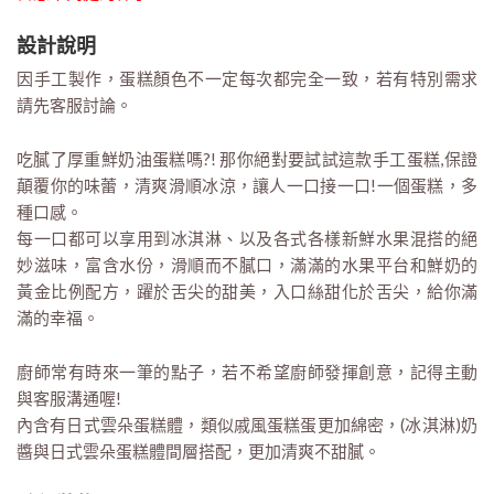
設計說明
因手工製作，蛋糕顏色不一定每次都完全一致，若有特別需求
請先客服討論。
吃膩了厚重鮮奶油蛋糕嗎?! 那你絕對要試試這款手工蛋糕,保證
顛覆你的味蕾，清爽滑順冰涼，讓人一口接一口!一個蛋糕，多
種口感。
每一口都可以享用到冰淇淋、以及各式各樣新鮮水果混搭的絕
妙滋味，富含水份，滑順而不膩口，滿滿的水果平台和鮮奶的
黃金比例配方，躍於舌尖的甜美，入口絲甜化於舌尖，給你滿
滿的幸福。
廚師常有時來一筆的點子，若不希望廚師發揮創意，記得主動
與客服溝通喔!
內含有日式雲朵蛋糕體，類似戚風蛋糕蛋更加綿密，(冰淇淋)奶
醬與日式雲朵蛋糕體間層搭配，更加清爽不甜膩。