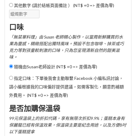
其他數字 (請於結帳頁面備註 ） (NT$ +0 => 差價為零)
口味
「無菜單料理」由 Susan 老師精心製作，以當周新鮮購買的水
果為靈感，精緻搭配出獨特風味。預設不包含咖啡、抹茶或巧
克力等對孩童較刺激的口味，只為您呈現清新自然的甜美滋
味。
隨機由Susan老師設計 (NT$ +0 => 差價為零)
指定口味：下單後我會主動聯繫 Facebook 小編私訊討論，
請小編根據我的口味偏好提供建議，如需客製化，願意酌補額
外費用。 (NT$ +0 => 差價為零)
是否加購保溫袋
99元保溫袋上的折扣代碼，享有無限次折扣9.9%；蛋糕本身有
保麗龍已經有保溫效果，保溫袋主要是紀念用途，以及方便8吋
以下蛋糕提拿