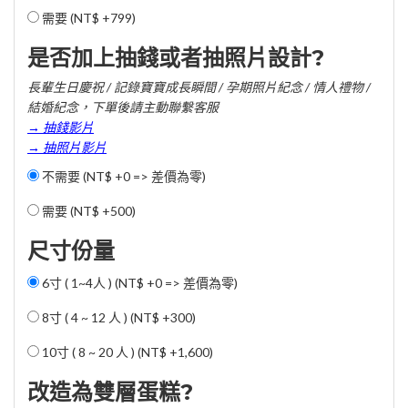
需要 (
NT$ +799
)
是否加上抽錢或者抽照片設計?
長輩生日慶祝 / 記錄寶寶成長瞬間 / 孕期照片紀念 / 情人禮物 /
結婚紀念，下單後請主動聯繫客服
→ 抽錢影片
→ 抽照片影片
不需要 (NT$ +0 => 差價為零)
需要 (
NT$ +500
)
尺寸份量
6寸 ( 1~4人 ) (NT$ +0 => 差價為零)
8寸 ( 4 ~ 12 人 ) (
NT$ +300
)
10寸 ( 8 ~ 20 人 ) (
NT$ +1,600
)
改造為雙層蛋糕?