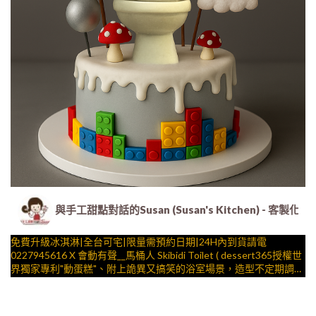
與手工甜點對話的Susan (Susan's Kitchen) 
免費升級冰淇淋|全台可宅|限量需預約日期|24H內到貨請電
0227945616 X 會動有聲__馬桶人 Skibidi Toilet ( dessert365授權世
界獨家專利"動蛋糕"、附上詭異又搞笑的浴室場景，造型不定期調
整，陪孩子、壽星一起完成裝飾的慶祝時光 by
與手工甜點對話的SUSAN
– 生日蛋糕、冰淇淋蛋糕、客製化造型蛋糕、法式塔等手工甜點專
賣 | #*。.) ##… 迷因 ….####