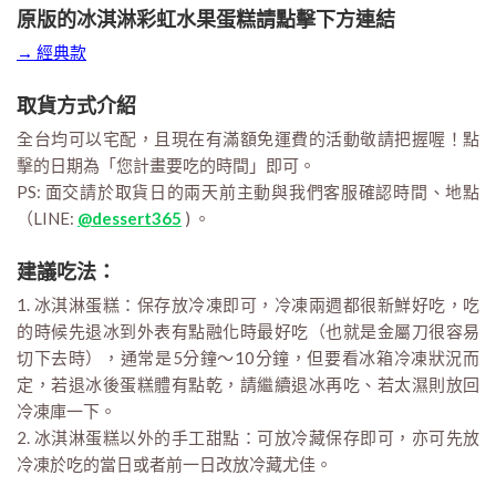
原版的冰淇淋彩虹水果蛋糕請點擊下方連結
→ 經典款
取貨方式介紹
全台均可以宅配，且現在有滿額免運費的活動敬請把握喔！點
擊的日期為「您計畫要吃的時間」即可。
PS: 面交請於取貨日的兩天前主動與我們客服確認時間、地點
（LINE:
@dessert365
) 。
建議吃法：
1. 冰淇淋蛋糕：保存放冷凍即可，冷凍兩週都很新鮮好吃，吃
的時候先退冰到外表有點融化時最好吃（也就是金屬刀很容易
切下去時），通常是5分鐘～10分鐘，但要看冰箱冷凍狀況而
定，若退冰後蛋糕體有點乾，請繼續退冰再吃、若太濕則放回
冷凍庫一下。
2. 冰淇淋蛋糕以外的手工甜點：可放冷藏保存即可，亦可先放
冷凍於吃的當日或者前一日改放冷藏尤佳。