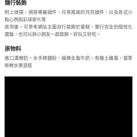
隨行裝飾
附上偵探、偵探專屬插件、月黑風高的月亮插件、以及各式小
點心例如彩球麥片等
收到後，可參考網站主圖自行裝飾於蛋糕，實行完全的個性化
擺盤，也可以與小朋友一起裝飾，好玩又好吃。
原物料
進口濃鮮奶、水手牌麵粉、福樂全脂牛奶、有機土雞蛋、當季
新鮮水果混搭