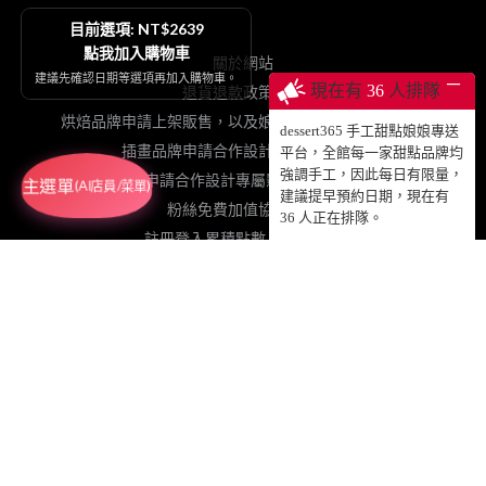
目前選項: NT$2639
點我加入購物車
關於網站
建議先確認日期等選項再加入購物車。
─
現在有
36
人排隊
退貨退款政策契約
烘焙品牌申請上架販售，以及娘娘專送、動蛋糕授權等
dessert365 手工甜點娘娘專送
插畫品牌申請合作設計手工甜點販售
平台，全館每一家甜點品牌均
強調手工，因此每日有限量，
網紅申請合作設計專屬影片動蛋糕販售
主選單
(AI店員/菜單)
建議提早預約日期，現在有
粉絲免費加值協力網站
36
人正在排隊。
註冊登入累積點數、查詢訂單
© 2025 DESSERT365 ALL RIGHTS RESERVED.
SUSAN老師已投保國泰產物產品責任保險1000萬元，請安心食用！
GRETIMES@GMAIL.COM