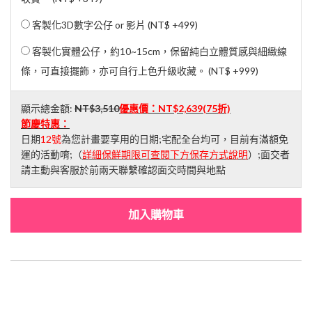
客製化3D數字公仔 or 影片 (
NT$ +499
)
客製化實體公仔，約10~15cm，保留純白立體質感與細緻線
條，可直接擺飾，亦可自行上色升級收藏。 (
NT$ +999
)
顯示總金額:
NT$3,510
優惠價：
NT$2,639
(75折)
節慶特惠：
日期
12號
為您計畫要享用的日期;宅配全台均可，目前有滿額免
運的活動唷;（
詳細保鮮期限可查閱下方保存方式說明
）;面交者
請主動與客服於前兩天聯繫確認面交時間與地點
加入購物車