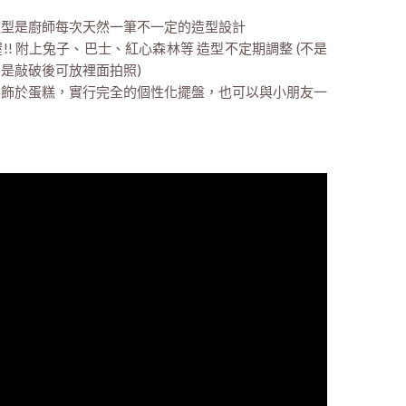
造型是廚師每次天然一筆不一定的造型設計
! 附上兔子、巴士、紅心森林等 造型不定期調整 (不是
是敲破後可放裡面拍照)
裝飾於蛋糕，實行完全的個性化擺盤，也可以與小朋友一