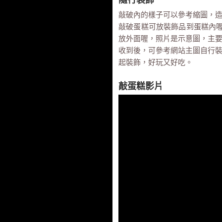
隨行裝飾
敲破內的樣子可以參考縮圖，
敲破蛋糕可放裝飾品到蛋糕內喔!
放外面喔，照片是示意圖，主要
收到後，可參考網站主圖自行
起裝飾，好玩又好吃。
敲蛋糕影片