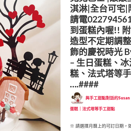
淇淋|全台可宅|
請電0227945
到蛋糕內喔!!
造型不定期調
飾的慶祝時光 B
– 生日蛋糕、
糕、法式塔等手工甜
….####
與手工甜點對話的Susan (
蛋糕｜法式塔等手工甜點
※ 請選擇月曆上的可訂日期，