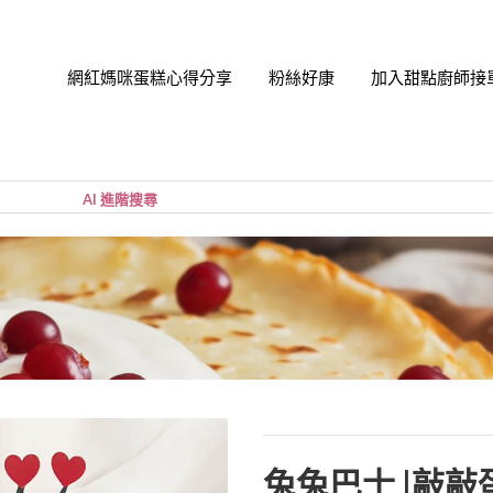
網紅媽咪蛋糕心得分享
粉絲好康
加入甜點廚師接
帳號
您的購
小計:
密碼
忘記密
兔兔巴士 |敲