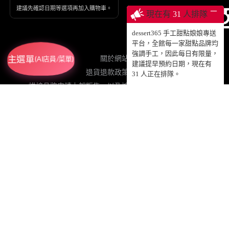
建議先確認日期等選項再加入購物車。
─
現在有
31
人排隊
dessert365 手工甜點娘娘專送
平台，全館每一家甜點品牌均
強調手工，因此每日有限量，
關於網站
主選單
(AI店員/菜單)
建議提早預約日期，現在有
退貨退款政策契約
31
人正在排隊。
烘焙品牌申請上架販售，以及娘娘專送、動蛋糕授權等
插畫品牌申請合作設計手工甜點販售
網紅申請合作設計專屬影片動蛋糕販售
粉絲免費加值協力網站
註冊登入累積點數、查詢訂單
© 2025 DESSERT365 ALL RIGHTS RESERVED.
SUSAN老師已投保國泰產物產品責任保險1000萬元，請安心食用！
GRETIMES@GMAIL.COM