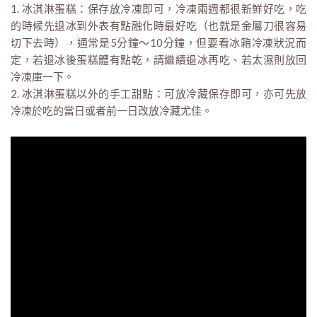
1. 冰淇淋蛋糕：保存放冷凍即可，冷凍兩週都很新鮮好吃，吃
的時候先退冰到外表有點融化時最好吃（也就是金屬刀很容易
切下去時），通常是5分鐘～10分鐘，但要看冰箱冷凍狀況而
定，若退冰後蛋糕體有點乾，請繼續退冰再吃、若太濕則放回
冷凍庫一下。
2. 冰淇淋蛋糕以外的手工甜點：可放冷藏保存即可，亦可先放
冷凍於吃的當日或者前一日改放冷藏尤佳。