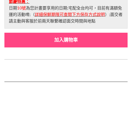
節慶特惠：
日期
10號
為您計畫要享用的日期;宅配全台均可，目前有滿額免
運的活動唷;（
詳細保鮮期限可查閱下方保存方式說明
）;面交者
請主動與客服於前兩天聯繫確認面交時間與地點
加入購物車