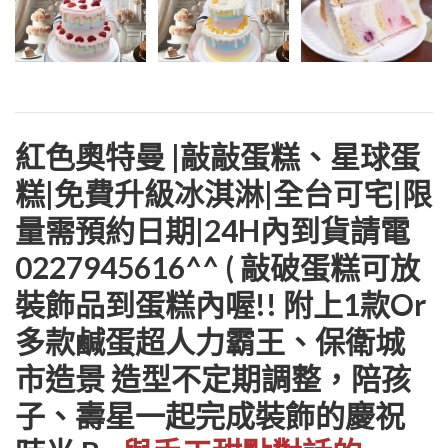
紅色奧特曼 |敲敲蛋糕、星球蛋
糕|免費升級冰淇淋|全台可宅|限
量需預約日期|24H內到貨請電
0227945616^^ ( 敲破蛋糕可放
裝飾品到蛋糕內喔!! 附上1款or
多款鹹蛋超人力霸王、保衛城
市造景 造型不定期調整，陪孩
子、壽星一起完成裝飾的慶祝