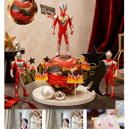
粉絲好康
加入甜點廚師接單平台
記住我
忘記密碼
註冊