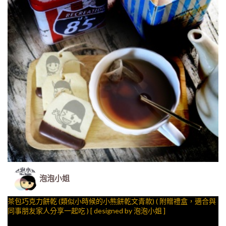
泡泡小姐
茶包巧克力餅乾 (類似小時候的小熊餅乾文青款) ( 附贈禮盒，適合與
同事朋友家人分享一起吃 ) [ designed by 泡泡小姐 ]