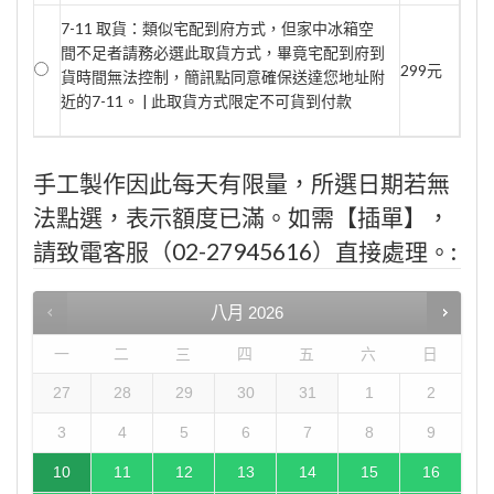
7-11 取貨：類似宅配到府方式，但家中冰箱空
間不足者請務必選此取貨方式，畢竟宅配到府到
299元
貨時間無法控制，簡訊點同意確保送達您地址附
近的7-11。 | 此取貨方式限定不可貨到付款
手工製作因此每天有限量，所選日期若無
法點選，表示額度已滿。如需【插單】，
請致電客服（02-27945616）直接處理。:
八月
2026
一
二
三
四
五
六
日
27
28
29
30
31
1
2
3
4
5
6
7
8
9
10
11
12
13
14
15
16