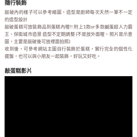
隨行裝飾
敲破內的樣子可以參考縮圖，造型是廚師每次天然一筆不一定
的造型設計
敲破蛋糕可放裝飾品到蛋糕內喔!! 附上1款or多款鹹蛋超人力霸
王、保衛城市造景 造型不定期調整 (不是放外面喔，照片是示意
圖，主要是敲破後可放裡面拍照)
收到後，可參考網站主圖自行裝飾於蛋糕，實行完全的個性化
擺盤，也可以與小朋友一起裝飾，好玩又好吃。
敲蛋糕影片