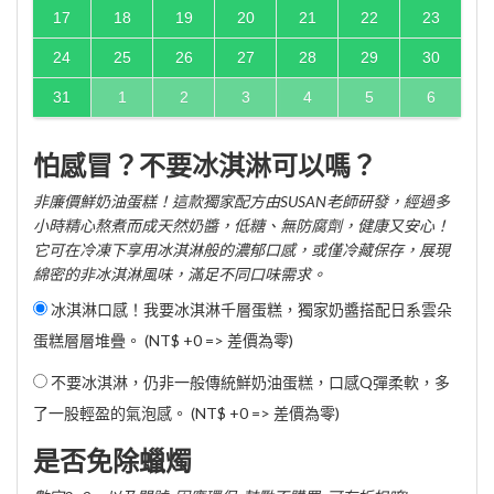
17
18
19
20
21
22
23
24
25
26
27
28
29
30
31
1
2
3
4
5
6
怕感冒？不要冰淇淋可以嗎？
非廉價鮮奶油蛋糕！這款獨家配方由SUSAN老師研發，經過多
小時精心熬煮而成天然奶醬，低糖、無防腐劑，健康又安心！
它可在冷凍下享用冰淇淋般的濃郁口感，或僅冷藏保存，展現
綿密的非冰淇淋風味，滿足不同口味需求。
冰淇淋口感！我要冰淇淋千層蛋糕，獨家奶醬搭配日系雲朵
蛋糕層層堆疊。 (NT$ +0 => 差價為零)
不要冰淇淋，仍非一般傳統鮮奶油蛋糕，口感Q彈柔軟，多
了一股輕盈的氣泡感。 (NT$ +0 => 差價為零)
是否免除蠟燭