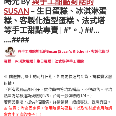
時光 By
與手工甜點對話的
SUSAN
– 生日蛋糕、冰淇淋蛋
糕、客製化造型蛋糕、法式塔
等手工甜點專賣 | #*。.) ##…
….####
與手工甜點對話的Susan (Susan's Kitchen) - 客製化造型
蛋糕｜冰淇淋蛋糕｜生日蛋糕｜法式塔等手工甜點
※ 請選擇月曆上的可訂日期，如需更快速的到貨，請聯繫客服
討論。
（所有裝飾品如公仔、數位動畫等均為贈品，不得轉售。平均
熱量為哈根達斯蛋糕的1/5，台灣一般蛋糕的1/4。）
若商品損壞，提供2倍賠償，詳情請見「娘娘專送」說明頁面。
⚠️ 注意：內含固定棒，使用時請勿砸臉，以及切割或食用時請
留意中間處的棒子！！