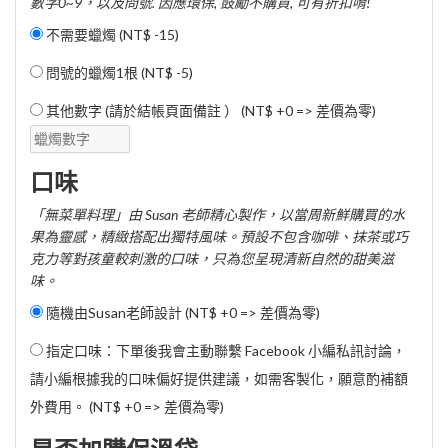
數字0~9，以及問號. 因應環保, 鼓勵不購買, 可有折扣唷!
不需要蠟燭 (
NT$ -15
)
問號的蠟燭1根 (
NT$ -5
)
其他數字 (請於結帳頁面備註 ） (NT$ +0 => 差價為零)
口味
「無菜單料理」由 Susan 老師精心製作，以當周新鮮購買的水
果為靈感，精緻搭配出獨特風味。預設不包含咖啡、抹茶或巧
克力等對孩童較刺激的口味，只為您呈現清新自然的甜美滋
味。
隨機由Susan老師設計 (NT$ +0 => 差價為零)
指定口味：下單後我會主動聯繫 Facebook 小編私訊討論，
請小編根據我的口味偏好提供建議，如需客製化，願意酌補額
外費用。 (NT$ +0 => 差價為零)