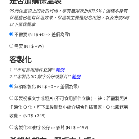
是否加購保溫袋
99元保溫袋上的折扣代碼，享有無限次折扣9.9%；蛋糕本身有
保麗龍已經有保溫效果，保溫袋主要是紀念用途，以及方便8吋
以下蛋糕提拿
不需要 (NT$ +0 => 差價為零)
需要 (
NT$ +99
)
客製化
1. **不可食用插件立牌**
範例
2. **客製化 3D 數字公仔或影片**
範例
無須客製化 (NT$ +0 => 差價為零)
印製祝福文字或照片 (不可食用插件立牌 )。 註：若需將照片
卡通化 Q 化，可下單後聯繫小編介紹合作插畫家，Q 化服務另
收費。 (
NT$ +349
)
客製化3D數字公仔 or 影片 (
NT$ +499
)