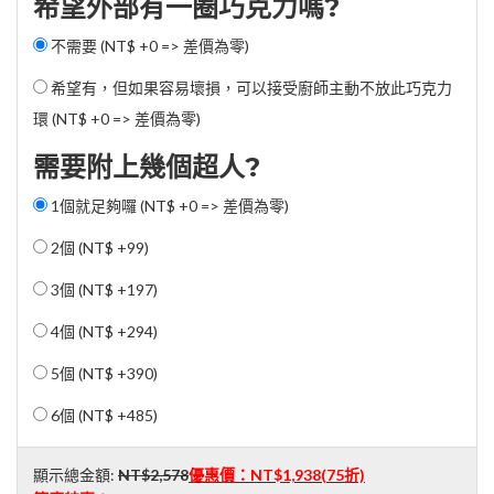
希望外部有一圈巧克力嗎?
不需要 (NT$ +0 => 差價為零)
希望有，但如果容易壞損，可以接受廚師主動不放此巧克力
環 (NT$ +0 => 差價為零)
需要附上幾個超人?
1個就足夠囉 (NT$ +0 => 差價為零)
2個 (
NT$ +99
)
3個 (
NT$ +197
)
4個 (
NT$ +294
)
5個 (
NT$ +390
)
6個 (
NT$ +485
)
顯示總金額:
NT$2,578
優惠價：
NT$1,938
(75折)