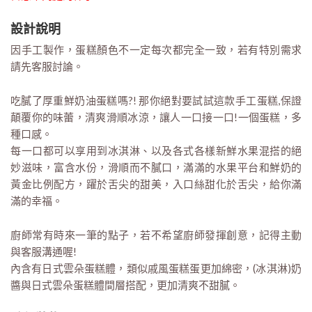
設計說明
因手工製作，蛋糕顏色不一定每次都完全一致，若有特別需求
請先客服討論。
吃膩了厚重鮮奶油蛋糕嗎?! 那你絕對要試試這款手工蛋糕,保證
顛覆你的味蕾，清爽滑順冰涼，讓人一口接一口!一個蛋糕，多
種口感。
每一口都可以享用到冰淇淋、以及各式各樣新鮮水果混搭的絕
妙滋味，富含水份，滑順而不膩口，滿滿的水果平台和鮮奶的
黃金比例配方，躍於舌尖的甜美，入口絲甜化於舌尖，給你滿
滿的幸福。
廚師常有時來一筆的點子，若不希望廚師發揮創意，記得主動
與客服溝通喔!
內含有日式雲朵蛋糕體，類似戚風蛋糕蛋更加綿密，(冰淇淋)奶
醬與日式雲朵蛋糕體間層搭配，更加清爽不甜膩。