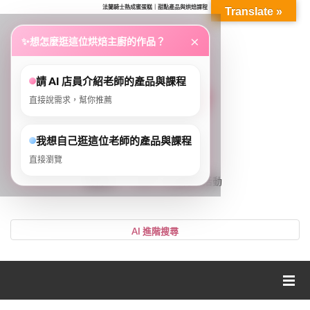
法蘭騎士熟成蜜蛋糕｜甜點產品與烘焙課程
Translate »
...
×
✨
想怎麼逛這位烘焙主廚的作品？
請 AI 店員介紹老師的產品與課程
直接說需求，幫你推薦
我想自己逛這位老師的產品與課程
直接瀏覽
0
購物車
VIP、LV等好康活動
登入或註冊
購物車
帳號
您的購物車裡面沒有商品
NT$0
小計:
密碼