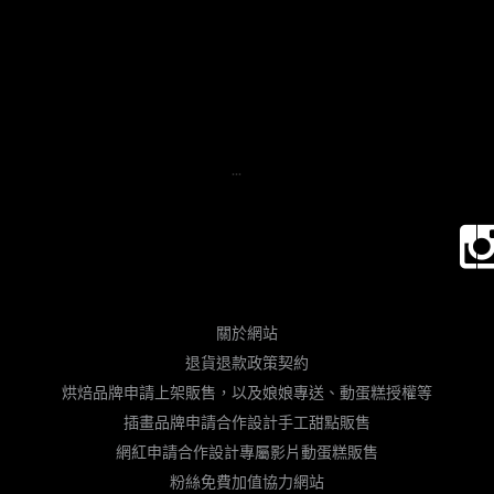
...
關於網站
退貨退款政策契約
烘焙品牌申請上架販售，以及娘娘專送、動蛋糕授權等
插畫品牌申請合作設計手工甜點販售
網紅申請合作設計專屬影片動蛋糕販售
粉絲免費加值協力網站