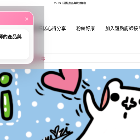
Yu zi｜甜點產品與烘焙課程
×
網紅媽咪蛋糕心得分享
粉絲好康
加入甜點廚師接
師的產品與
帳號
您的購
小計:
密碼
忘記密