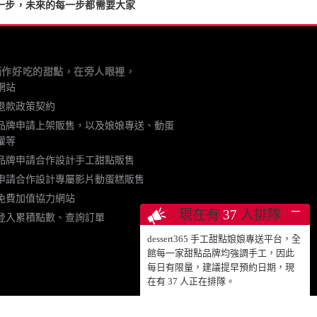
出一步，未來的每一步都需要大家
箱作好吃的甜點，在旁人眼裡，
網站
退款政策契約
品牌申請上架販售，以及娘娘專送、動蛋
權等
品牌申請合作設計手工甜點販售
申請合作設計專屬影片動蛋糕販售
免費加值協力網站
─
現在有
37
人排隊
登入累積點數、查詢訂單
dessert365 手工甜點娘娘專送平台，全
館每一家甜點品牌均強調手工，因此
每日有限量，建議提早預約日期，現
在有
37
人正在排隊。