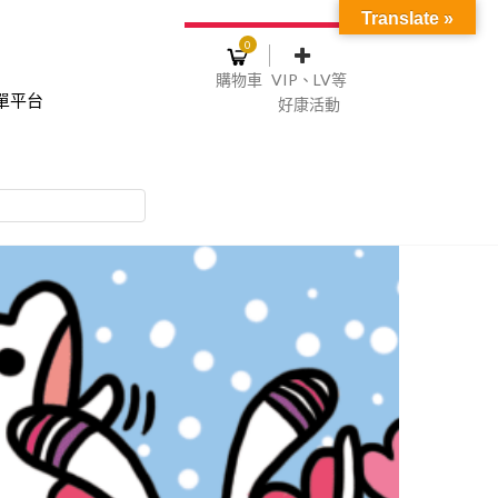
Translate »
0
購物車
VIP、LV等
單平台
好康活動
登入或註冊
購物車
物車裡面沒有商品
NT$0
記住我
碼
註冊