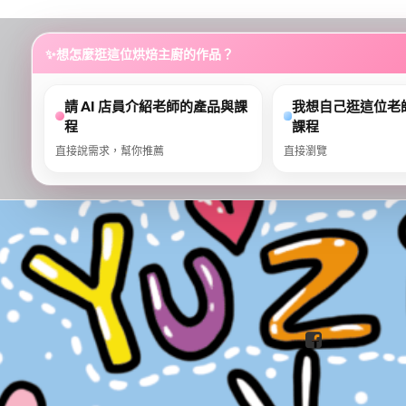
...
✨
想怎麼逛這位烘焙主廚的作品？
請 AI 店員介紹老師的產品與課
我想自己逛這位老
程
課程
直接說需求，幫你推薦
直接瀏覽