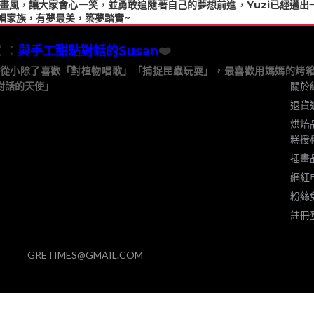
O畫風，讓大家會心一笑，並勇敢追隨著自己的夢想前進，Yuzi已經邁
帽家族，有夢最美，築夢踏實~
 ：
與手工甜點對話的Susan
❤️
生，從小除了喜歡「對植物唱歌」「捕捉昆蟲玩耍」，最喜歡用媽媽的烤
...
點對話的天使」
關於
退貨
烘焙
糕授
插畫
網紅
粉絲
註冊
GRETIMES@GMAIL.COM