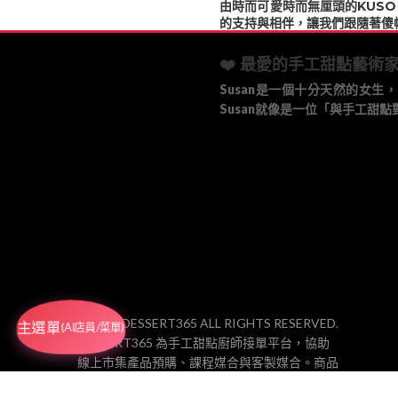
由時而可愛時而無厘頭的KUS
的支持與相伴，讓我們跟隨著傻
❤️ 最愛的手工甜點藝術家
Susan是一個十分天然的女
Susan就像是一位「與手工甜
© 2025 DESSERT365 ALL RIGHTS RESERVED.
主選單
(AI店員/菜單)
DESSERT365 為手工甜點廚師接單平台，協助
線上市集產品預購、課程媒合與客製媒合。商品
由各合作廚師／工作室品牌製作、包裝與出貨，