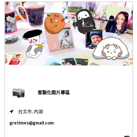
網紅媽咪蛋糕心得分享
粉絲好康
加入甜點廚師接單平台
記住我
忘記密碼
註冊
客製化照片專區
台北市, 內湖
gretimes@gmail.com