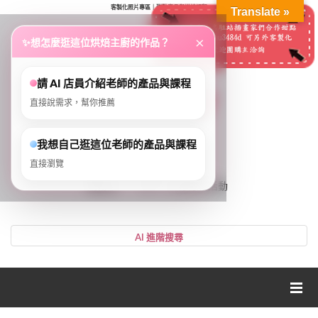
客製化照片專區｜甜點產品與烘焙課程
Translate »
...
×
✨
想怎麼逛這位烘焙主廚的作品？
請 AI 店員介紹老師的產品與課程
直接說需求，幫你推薦
我想自己逛這位老師的產品與課程
直接瀏覽
0
購物車
VIP、LV等好康活動
登入或註冊
購物車
帳號
您的購物車裡面沒有商品
NT$0
小計:
密碼