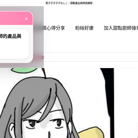
梨子子子子子なしこ｜甜點產品與烘焙課程
×
網紅媽咪蛋糕心得分享
粉絲好康
加入甜點廚師接
師的產品與
帳號
密碼
忘記密