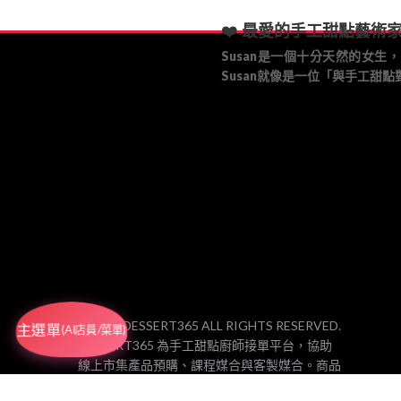
❤️ 最愛的手工甜點藝術家
Susan是一個十分天然的女
Susan就像是一位「與手工甜
© 2025 DESSERT365 ALL RIGHTS RESERVED.
主選單
(AI店員/菜單)
DESSERT365 為手工甜點廚師接單平台，協助
線上市集產品預購、課程媒合與客製媒合。商品
由各合作廚師／工作室品牌製作、包裝與出貨，