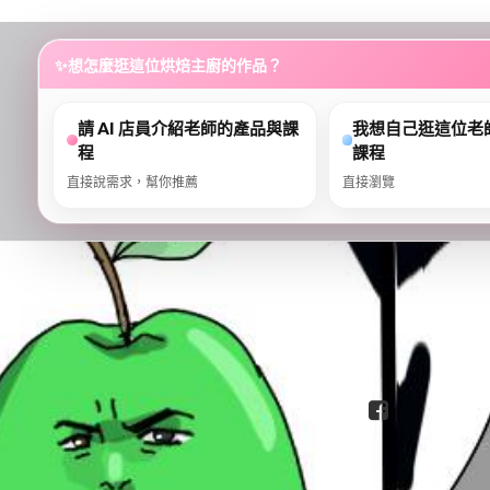
...
✨
想怎麼逛這位烘焙主廚的作品？
請 AI 店員介紹老師的產品與課
我想自己逛這位老
程
課程
直接說需求，幫你推薦
直接瀏覽