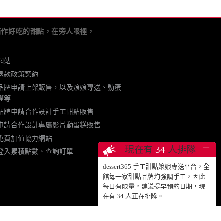
箱作好吃的甜點，在旁人眼裡，
網站
退款政策契約
品牌申請上架販售，以及娘娘專送、動蛋
權等
品牌申請合作設計手工甜點販售
申請合作設計專屬影片動蛋糕販售
免費加值協力網站
─
現在有
36
人排隊
登入累積點數、查詢訂單
dessert365 手工甜點娘娘專送平台，全
館每一家甜點品牌均強調手工，因此
每日有限量，建議提早預約日期，現
在有
36
人正在排隊。