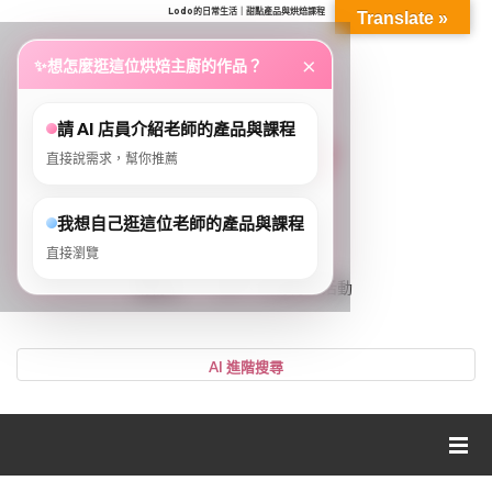
Lodo的日常生活｜甜點產品與烘焙課程
Translate »
...
×
✨
想怎麼逛這位烘焙主廚的作品？
請 AI 店員介紹老師的產品與課程
直接說需求，幫你推薦
我想自己逛這位老師的產品與課程
直接瀏覽
0
購物車
VIP、LV等好康活動
登入或註冊
購物車
帳號
您的購物車裡面沒有商品
NT$0
小計:
密碼