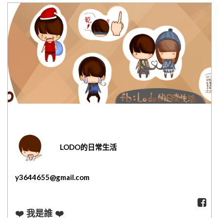
網紅媽咪蛋糕心得分享
粉絲好康
加入甜點廚師接單平台
記住我
忘記密碼
註冊
LODO的日常生活
y3644655@gmail.com
❤️ 我是誰 ❤️