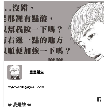
網紅媽咪蛋糕心得分享
粉絲好康
加入甜點廚師接單平台
記住我
忘記密碼
註冊
畫畫醫生
myloverds@gmail.com
❤️ 我是誰 ❤️