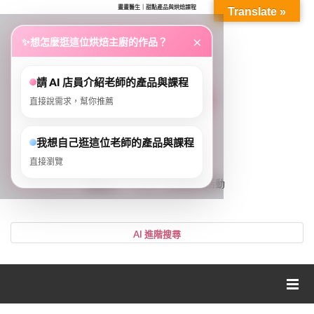
畫畫醫生｜甜點產品與烘焙課程
Translate »
...
×
✨
想怎麼逛這位烘焙主廚的作品？
請 AI 店員介紹老師的產品與課程
直接說需求，幫你推薦
我想自己逛這位老師的產品與課程
直接瀏覽
0
購物車
VIP、LV等好康活動
登入或註冊
購物車
帳號
您的購物車裡面沒有商品
NT$0
小計:
密碼