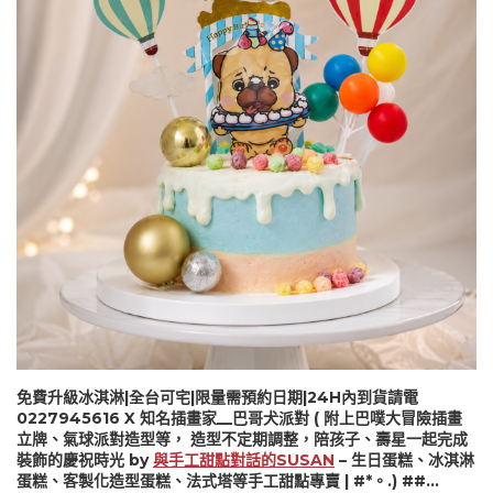
免費升級冰淇淋|全台可宅|限量需預約日期|24H內到貨請電
0227945616 X 知名插畫家__巴哥犬派對 ( 附上巴噗大冒險插畫
立牌、氣球派對造型等， 造型不定期調整，陪孩子、壽星一起完成
裝飾的慶祝時光 by
與手工甜點對話的SUSAN
– 生日蛋糕、冰淇淋
蛋糕、客製化造型蛋糕、法式塔等手工甜點專賣 | #*。.) ##…