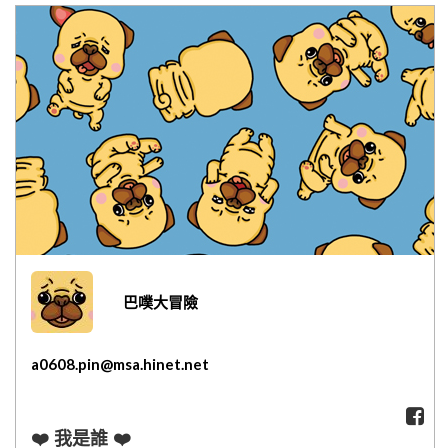
網紅媽咪蛋糕心得分享
粉絲好康
加入甜點廚師接單平台
記住我
忘記密碼
註冊
巴噗大冒險
a0608.pin@msa.hinet.net
❤️ 我是誰 ❤️