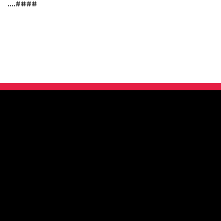
….####