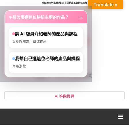
神煩的阿努比斯(敖天)｜甜點產品與烘焙課程
Translate »
...
×
✨
想怎麼逛這位烘焙主廚的作品？
請 AI 店員介紹老師的產品與課程
直接說需求，幫你推薦
我想自己逛這位老師的產品與課程
直接瀏覽
0
購物車
VIP、LV等好康活動
登入或註冊
購物車
帳號
您的購物車裡面沒有商品
NT$0
小計:
密碼