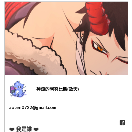
網紅媽咪蛋糕心得分享
粉絲好康
加入甜點廚師接單平台
記住我
忘記密碼
註冊
神煩的阿努比斯(敖天)
aoten0722@gmail.com
❤️ 我是誰 ❤️