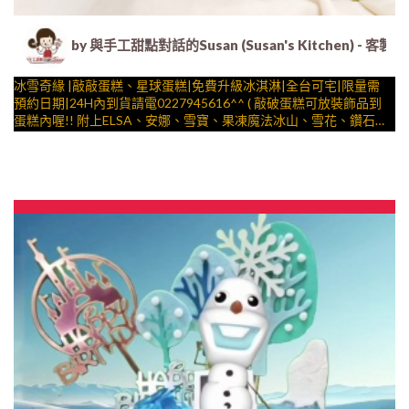
by 與手工甜點對話的Susan (Susan's Kitche
冰雪奇緣 |敲敲蛋糕、星球蛋糕|免費升級冰淇淋|全台可宅|限量需
預約日期|24H內到貨請電0227945616^^ ( 敲破蛋糕可放裝飾品到
蛋糕內喔!! 附上ELSA、安娜、雪寶、果凍魔法冰山、雪花、鑽石擺
件、夢幻拱門 造型不定期調整，陪孩子、壽星一起完成裝飾的慶祝
與手工甜點對話的SUSAN
時光 by
– 生日蛋糕、冰淇淋蛋糕、客製化造型蛋糕、法式塔等手工甜點專
賣 | #*。.) ##… 公主 ….####