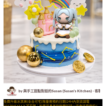
by 與手工甜點對話的Susan (Susan's Kitche
免費升級冰淇淋|全台可宅|限量需預約日期|24H內到貨請電
0227945616 X 芙莉蓮：如果是勇者欣梅爾的話一定會這麼做的 (