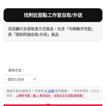
粉絲好康
加入甜點廚師接單平台
記住我
找附近甜點工作室自取/外送
目前顯示全部取貨方式商品，包含「可跨縣市宅配」
忘記密碼
註冊
與「限制同城自取/外送」商品
排序方式：
搜尋不到合適款式？可直問
AI 店員
幫你推薦。
；若較高預算，也可全
客製：
上傳參考圖，讓 AI 幫你設計，並媒合全台甜點師報價。