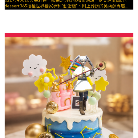
dessert365授權世界獨家專利"動蛋糕"、附上葬送的芙莉蓮專屬場
景，造型不定期調整，陪孩子、壽星一起完成裝飾的慶祝時光 by
與手工甜點對話的SUSAN
– 生日蛋糕、冰淇淋蛋糕、客製化造型蛋糕、法式塔等手工甜點專
賣 | #*。.) ##… 公主….####