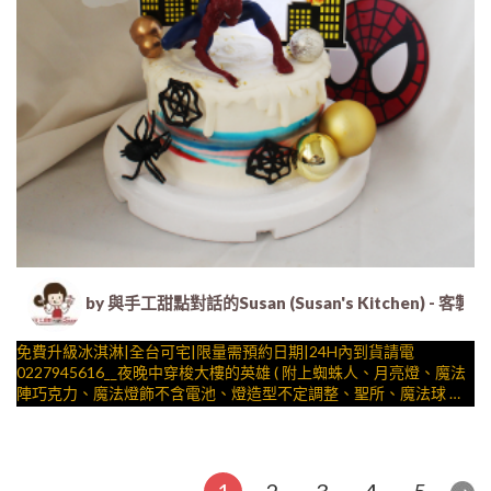
by 與手工甜點對話的Susan (Susan's Kitche
免費升級冰淇淋|全台可宅|限量需預約日期|24H內到貨請電
0227945616__夜晚中穿梭大樓的英雄 ( 附上蜘蛛人、月亮燈、魔法
陣巧克力、魔法燈飾不含電池、燈造型不定調整、聖所、魔法球 造
型不定期調整，陪孩子、壽星一起完成裝飾的慶祝時光 by
與手工甜點對話的SUSAN
– 生日蛋糕、冰淇淋蛋糕、客製化造型蛋糕、法式塔等手工甜點專
賣 | #*。.) ##… 復仇者聯盟 ….####
1
2
3
4
5