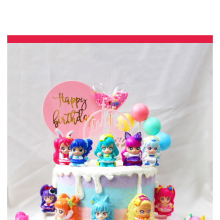
與手工甜點對話的SUSAN
– 生日蛋糕、冰淇淋蛋糕、客製化造型蛋糕、法式塔等手工甜點專
賣 | #*。.) ##… ….####