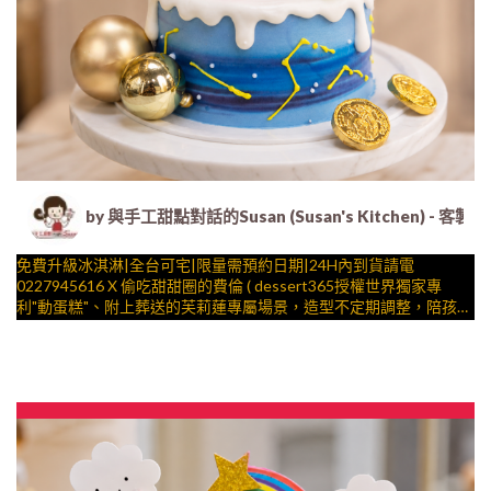
by 與手工甜點對話的Susan (Susan's Kitche
免費升級冰淇淋|全台可宅|限量需預約日期|24H內到貨請電
0227945616 X 偷吃甜甜圈的費倫 ( dessert365授權世界獨家專
利"動蛋糕"、附上葬送的芙莉蓮專屬場景，造型不定期調整，陪孩
子、壽星一起完成裝飾的慶祝時光 by
與手工甜點對話的SUSAN
– 生日蛋糕、冰淇淋蛋糕、客製化造型蛋糕、法式塔等手工甜點專
賣 | #*。.) ##… 公主 ….####