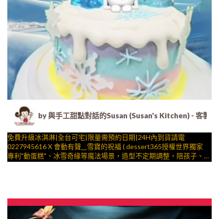
by 與手工甜點對話的Susan (Susan's Kitche
免費升級冰淇淋|全台可宅|限量需預約日期|24H內到貨請電
0227945616 X 會動有聲__雪寶的祝福 ( dessert365授權世界獨家
專利"動蛋糕"、冰雪奇緣等魔法場景，造型不定期調整，陪孩子、
壽星一起完成裝飾的慶祝時光 by
與手工甜點對話的SUSAN
– 生日蛋糕、冰淇淋蛋糕、客製化造型蛋糕、法式塔等手工甜點專
賣 | #*。.) ##… ….####