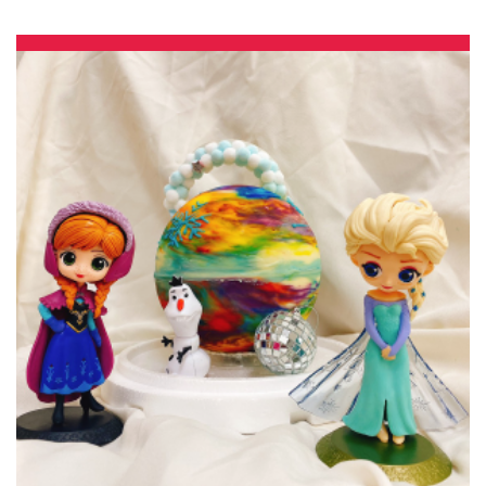
賣 | #*。.) ##… 公主 ….####