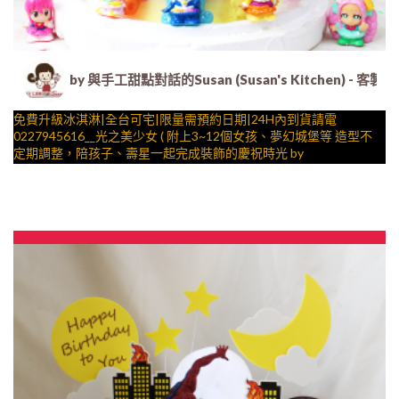
by 與手工甜點對話的Susan (Susan's Kitche
免費升級冰淇淋|全台可宅|限量需預約日期|24H內到貨請電
0227945616__光之美少女 ( 附上3~12個女孩、夢幻城堡等 造型不
定期調整，陪孩子、壽星一起完成裝飾的慶祝時光 by
與手工甜點對話的SUSAN
– 生日蛋糕、冰淇淋蛋糕、客製化造型蛋糕、法式塔等手工甜點專
賣 | #*。.) ##… 公主 ….####