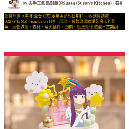
by 與手工甜點對話的Susan (Susan's Kitche
免費升級冰淇淋|全台可宅|限量需預約日期|24H內到貨請電
0227945616__Explosion ( 附上惠惠、看著惠惠練爆裂魔法的綿
羊、魔物城堡、森林、煙火插件、圍欄、魔法紅球 造型不定期調
整，陪孩子、壽星一起完成裝飾的慶祝時光 by
與手工甜點對話的SUSAN
– 生日蛋糕、冰淇淋蛋糕、客製化造型蛋糕、法式塔等手工甜點專
賣 | #*。.) ##… 為美好的世界獻上祝福 ….####