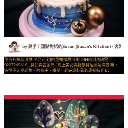
by 與手工甜點對話的Susan (Susan's Kitche
免費升級冰淇淋|全台可宅|限量需預約日期|24H內到貨請電
0227945616__貝兒與管家們 ( 附上美女與野獸貝拉魔法場景 等，
造型不定期調整，陪孩子、壽星一起完成裝飾的慶祝時光 by
與手工甜點對話的SUSAN
– 生日蛋糕、冰淇淋蛋糕、客製化造型蛋糕、法式塔等手工甜點專
賣 | #*。.) ##… 公主 ….####