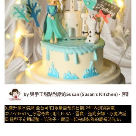
by 與手工甜點對話的Susan (Susan's Kitche
免費升級冰淇淋|全台可宅|限量需預約日期|24H內到貨請電
0227945616__冰雪奇緣 ( 附上ELSA、雪寶，選附安娜，冰魔法城
堡 造型不定期調整，陪孩子、壽星一起完成裝飾的慶祝時光 by
與手工甜點對話的SUSAN
– 生日蛋糕、冰淇淋蛋糕、客製化造型蛋糕、法式塔等手工甜點專