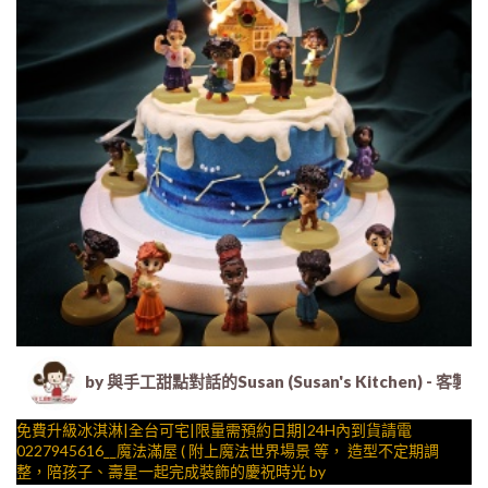
by 與手工甜點對話的Susan (Susan's Kitche
免費升級冰淇淋|全台可宅|限量需預約日期|24H內到貨請電
0227945616__魔法滿屋 ( 附上魔法世界場景 等， 造型不定期調
整，陪孩子、壽星一起完成裝飾的慶祝時光 by