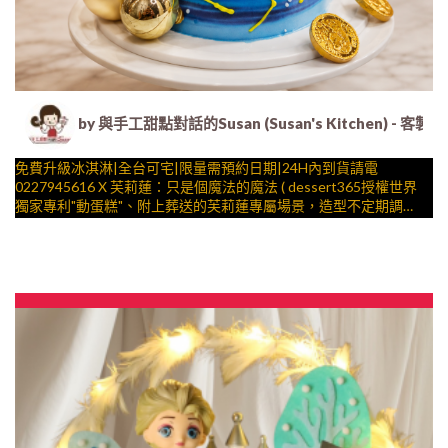
by 與手工甜點對話的Susan (Susan's Kitche
免費升級冰淇淋|全台可宅|限量需預約日期|24H內到貨請電
0227945616 X 芙莉蓮：只是個魔法的魔法 ( dessert365授權世界
獨家專利"動蛋糕"、附上葬送的芙莉蓮專屬場景，造型不定期調
整，陪孩子、壽星一起完成裝飾的慶祝時光 by
與手工甜點對話的SUSAN
– 生日蛋糕、冰淇淋蛋糕、客製化造型蛋糕、法式塔等手工甜點專
賣 | #*。.) ##… 公主 ….####