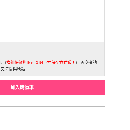
;（
詳細保鮮期限可查閱下方保存方式說明
）;面交者請
面交時間與地點
加入購物車