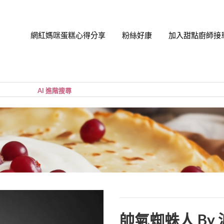
網紅媽咪蛋糕心得分享
粉絲好康
加入甜點廚師接
帳號
您的購
小計:
密碼
忘記密
帥氣蜘蛛人 By 