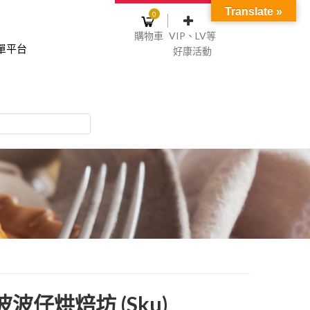
Translate »
0
購物車
VIP、LV等
單平台
好康活動
登入或註冊
購物車
物車裡面沒有商品
NT$0
記住我
碼
註冊
波波仔烘焙坊 (sku)