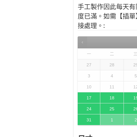
手工製作因此每天有
度已滿。如需【插單】，
接處理。:
一
二
27
28
2
3
4
5
10
11
1
17
18
1
24
25
2
31
1
2