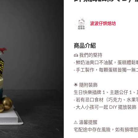
波波仔烘焙坊
商品介紹
🍰 我們的堅持
· 鮮奶油爽口不油膩，蛋糕體鬆
· 手工製作，每顆蛋糕皆獨一
🌟 隨附裝飾
生日快樂插牌 1、主題公仔 
· 若有忌口食材（巧克力、水
· 大人小孩可一起 DIY 擺放
⚠️ 溫馨提醒
宅配途中存在風險，如有損壞