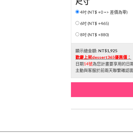
尺寸
4吋 (NT$ +0 => 差價為零)
6吋 (
NT$ +465
)
8吋 (
NT$ +880
)
顯示總金額:
NT$1,925
歡慶上架dessert365優惠價：
日期
14號
為您計畫要享用的日期
主動與客服於前兩天聯繫確認