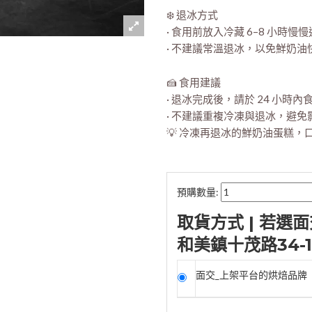
❄️ 退冰方式
· 食用前放入冷藏 6–8 小時慢
· 不建議常溫退冰，以免鮮奶油
🍰 食用建議
· 退冰完成後，請於 24 小時內
· 不建議重複冷凍與退冰，避免
💡 冷凍再退冰的鮮奶油蛋糕
預購數量:
取貨方式 | 若
和美鎮十茂路34-1
面交_上架平台的烘焙品牌