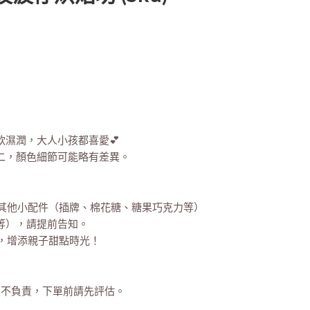
軟濕潤，大人小孩都喜愛💕
無二，顏色細節可能略有差異。
1、其他小配件（插牌、棉花糖、糖果巧克力等）
果等），請提前告知。
裝飾，增添親子甜點時光！
恕不負責，下單前請先評估。