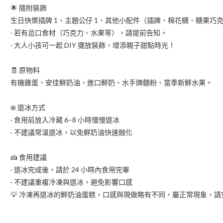
🌟 隨附裝飾
生日快樂插牌 1、主題公仔 1、其他小配件（插牌、棉花糖、糖果巧
· 若有忌口食材（巧克力、水果等），請提前告知。
· 大人小孩可一起 DIY 擺放裝飾，增添親子甜點時光！
🧾 原物料
有機雞蛋、安佳鮮奶油、進口鮮奶、水手牌麵粉、當季新鮮水果。
❄️ 退冰方式
· 食用前放入冷藏 6–8 小時慢慢退冰
· 不建議常溫退冰，以免鮮奶油快速融化
🍰 食用建議
· 退冰完成後，請於 24 小時內食用完畢
· 不建議重複冷凍與退冰，避免影響口感
💡 冷凍再退冰的鮮奶油蛋糕，口感與現做略有不同，屬正常現象，請