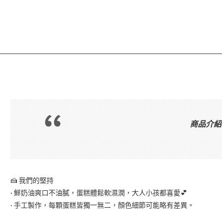
商品介紹
🍰 我們的堅持
· 鮮奶油爽口不油膩，蛋糕體鬆軟濕潤，大人小孩都喜愛💕
· 手工製作，每顆蛋糕皆獨一無二，顏色細節可能略有差異。