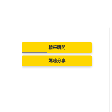
精采瞬間
媽咪分享