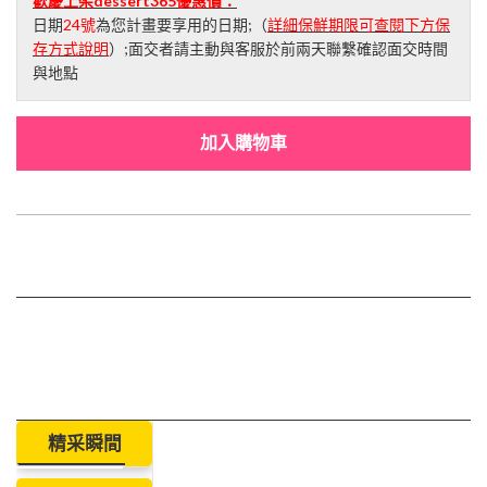
歡慶上架dessert365優惠價：
日期
24號
為您計畫要享用的日期;（
詳細保鮮期限可查閱下方保
存方式說明
）;面交者請主動與客服於前兩天聯繫確認面交時間
與地點
加入購物車
精采瞬間