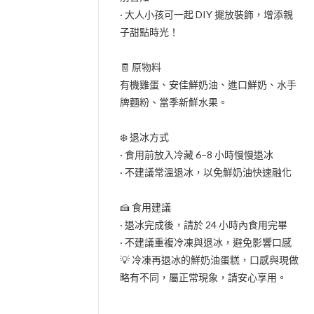
· 大人小孩可一起 DIY 擺放裝飾，增添親
子甜點時光！
🧾 原物料
有機雞蛋、安佳鮮奶油、進口鮮奶、水手
牌麵粉、當季新鮮水果。
❄️ 退冰方式
· 食用前放入冷藏 6–8 小時慢慢退冰
· 不建議常溫退冰，以免鮮奶油快速融化
🍰 食用建議
· 退冰完成後，請於 24 小時內食用完畢
· 不建議重複冷凍與退冰，避免影響口感
💡 冷凍再退冰的鮮奶油蛋糕，口感與現做
略有不同，屬正常現象，請安心享用。