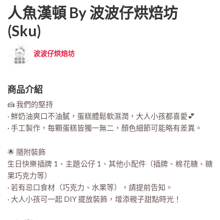
人魚漢頓 By 波波仔烘焙坊
(sku)
波波仔烘焙坊
商品介紹
🍰 我們的堅持
· 鮮奶油爽口不油膩，蛋糕體鬆軟濕潤，大人小孩都喜愛💕
· 手工製作，每顆蛋糕皆獨一無二，顏色細節可能略有差異。
🌟 隨附裝飾
生日快樂插牌 1、主題公仔 1、其他小配件（插牌、棉花糖、糖
果巧克力等）
· 若有忌口食材（巧克力、水果等），請提前告知。
· 大人小孩可一起 DIY 擺放裝飾，增添親子甜點時光！