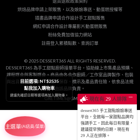
退貨退款政策契約
烘焙品牌申請上架販售，以及娘娘專送、動蛋糕授權等
插畫品牌申請合作設計手工甜點販售
網紅申請合作設計專屬影片動蛋糕販售
粉絲免費加值協力網站
註冊登入累積點數、查詢訂單
© 2025 DESSERT365 ALL RIGHTS RESERVED.
DESSERT365 為手工甜點廚師接單平台，協助線上市集產品預購、
課程媒合與客製媒合。商品由各合作廚師／工作室品牌製作、包裝
目前選項: NT$2535
與出貨，相關食材、製程、保存、標示及產品責任險，依食品法規
點我加入購物車
由該品牌負責。
建議先確認日期等選項再加入購物車。
─
GRETIMES@GMAIL.COM
現在有
29
人排隊
dessert365 手工甜點娘娘專送
平台，全館每一家甜點品牌均
強調手工，因此每日有限量，
主選單
(AI店員/菜單)
建議提早預約日期，現在有
29
人正在排隊。