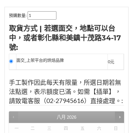
預購數量:
取貨方式 | 若選面交，地點可以台
中，或者彰化縣和美鎮十茂路34-17
號:
面交_上架平台的烘焙品牌
0元
手工製作因此每天有限量，所選日期若無
法點選，表示額度已滿。如需【插單】，
請致電客服（02-27945616）直接處理。:
八月
2026
一
二
三
四
五
六
日