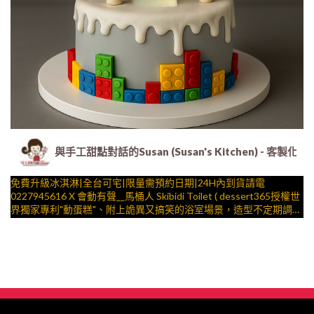
與手工甜點對話的Susan (Susan's Kitchen) 
免費升級冰淇淋|全台可宅|限量需預約日期|24H內到貨請電
0227945616 X 會動有聲__馬桶人 Skibidi Toilet ( dessert365授權世
界獨家專利"動蛋糕"、附上詭異又搞笑的浴室場景，造型不定期調
整，陪孩子、壽星一起完成裝飾的慶祝時光 by
與手工甜點對話的SUSAN
– 生日蛋糕、冰淇淋蛋糕、客製化造型蛋糕、法式塔等手工甜點專
賣 | #*。.) ##… 迷因 ….####