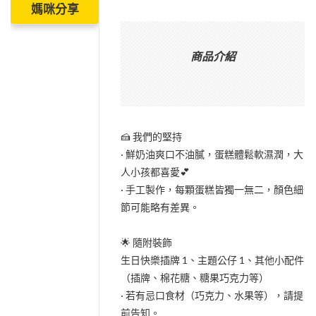
媽咪分享
商品介紹
🍰 我們的堅持
· 鮮奶油爽口不油膩，蛋糕體鬆軟濕潤，大
人小孩都喜愛💕
· 手工製作，每顆蛋糕皆獨一無二，顏色細
節可能略有差異。
🌟 隨附裝飾
生日快樂插牌 1、主題公仔 1、其他小配件
（插牌、棉花糖、糖果巧克力等）
· 若有忌口食材（巧克力、水果等），請提
前告知。