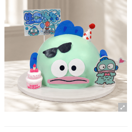
粉絲好康
加入甜點廚師接單平台
記住我
忘記密碼
註冊