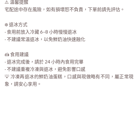
⚠️ 溫馨提醒
宅配途中存在風險，如有損壞恕不負責，下單前請先評估。
❄️ 退冰方式
· 食用前放入冷藏 6–8 小時慢慢退冰
· 不建議常溫退冰，以免鮮奶油快速融化
🍰 食用建議
· 退冰完成後，請於 24 小時內食用完畢
· 不建議重複冷凍與退冰，避免影響口感
💡 冷凍再退冰的鮮奶油蛋糕，口感與現做略有不同，屬正常現
象，請安心享用。