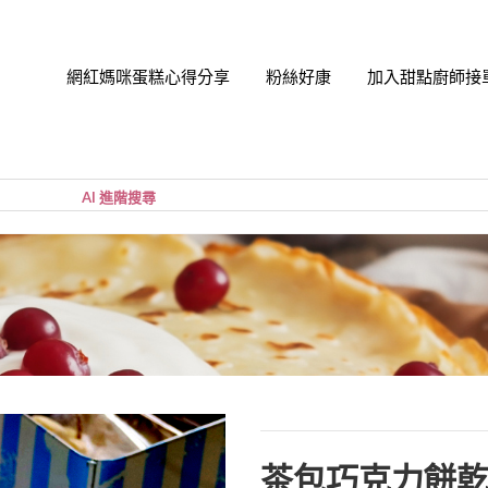
網紅媽咪蛋糕心得分享
粉絲好康
加入甜點廚師接
帳號
您的購
小計:
密碼
忘記密
茶包巧克力餅乾