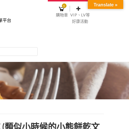
Translate »
0
購物車
VIP、LV等
單平台
好康活動
登入或註冊
購物車
物車裡面沒有商品
NT$0
記住我
碼
註冊
 (類似小時候的小熊餅乾文