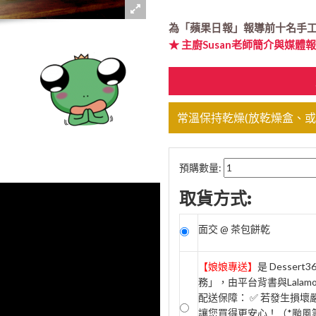
為「蘋果日報」報導前十名手工
★ 主廚Susan老師簡介與媒體
常溫保持乾燥(放乾燥盒、或
預購數量:
取貨方式:
面交 @ 茶包餅乾
【娘娘專送】
是 Desse
務」，由平台背書與Lala
配送保障： ✅ 若發生損
讓您買得更安心！（*颱風等