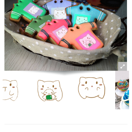
粉絲好康
加入甜點廚師接單平台
記住我
忘記密碼
註冊