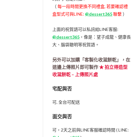
（
每一段時間更換不同禮盒, 若要確認禮
盒型式可與LINE:
@dessert365
聯繫
）
上面的祝賀語可以私訊給LINE客服:
@dessert365
，像是：望子成龍、健康長
大、腦袋聰明等祝賀語。
另外可以加購「客製化收涎餅乾」，在
這邊上傳照片即可製作
★ 拍立得造型
收涎餅乾 – 上傳照片處
宅配與否
可, 全台可配送
面交與否
可，2天之前與LINE客服確認時間 ( LINE: