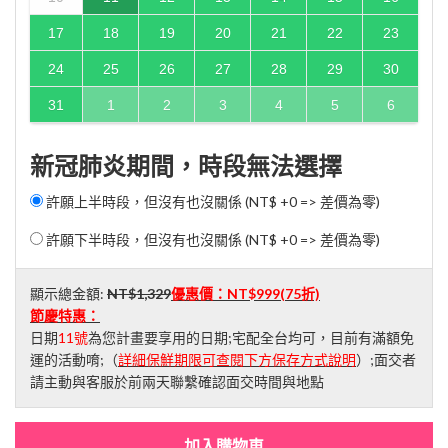
17
18
19
20
21
22
23
24
25
26
27
28
29
30
31
1
2
3
4
5
6
新冠肺炎期間，時段無法選擇
許願上半時段，但沒有也沒關係 (NT$ +0 => 差價為零)
許願下半時段，但沒有也沒關係 (NT$ +0 => 差價為零)
顯示總金額:
NT$1,329
優惠價：
NT$999
(75折)
節慶特惠：
日期
11號
為您計畫要享用的日期;宅配全台均可，目前有滿額免
運的活動唷;（
詳細保鮮期限可查閱下方保存方式說明
）;面交者
請主動與客服於前兩天聯繫確認面交時間與地點
加入購物車