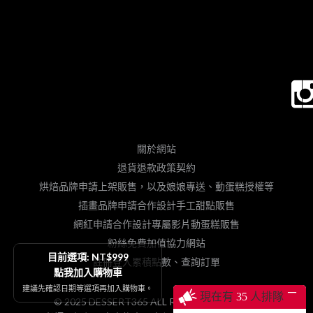
關於網站
退貨退款政策契約
烘焙品牌申請上架販售，以及娘娘專送、動蛋糕授權等
插畫品牌申請合作設計手工甜點販售
網紅申請合作設計專屬影片動蛋糕販售
粉絲免費加值協力網站
目前選項: NT$999
註冊登入累積點數、查詢訂單
點我加入購物車
建議先確認日期等選項再加入購物車。
─
現在有
35
人排隊
© 2025 DESSERT365 ALL RIGHTS RESERVED.