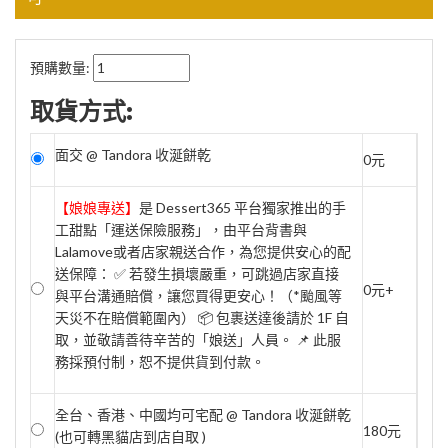
預購數量:
取貨方式:
面交 @ Tandora 收涎餅乾
0元
【娘娘專送】
是 Dessert365 平台獨家推出的手
工甜點「運送保險服務」，由平台背書與
Lalamove或者店家親送合作，為您提供安心的配
送保障： ✅ 若發生損壞嚴重，可跳過店家直接
0元+
與平台溝通賠償，讓您買得更安心！（*颱風等
天災不在賠償範圍內） 📦 包裹送達後請於 1F 自
取，並敬請善待辛苦的「娘送」人員。 📌 此服
務採預付制，恕不提供貨到付款。
全台、香港、中國均可宅配 @ Tandora 收涎餅乾
180元
(也可轉黑貓店到店自取 )