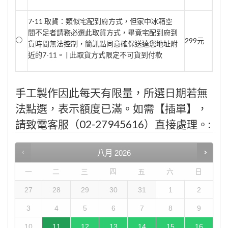
7-11 取貨：類似宅配到府方式，但家中冰箱空
間不足者請務必選此取貨方式，畢竟宅配到府到
299元
貨時間無法控制，簡訊點同意確保送達您地址附
近的7-11。 | 此取貨方式限定不可貨到付款
手工製作因此每天有限量，所選日期若無
法點選，表示額度已滿。如需【插單】，
請致電客服（02-27945616）直接處理。:
八月
2026
一
二
三
四
五
六
日
27
28
29
30
31
1
2
3
4
5
6
7
8
9
10
11
12
13
14
15
16