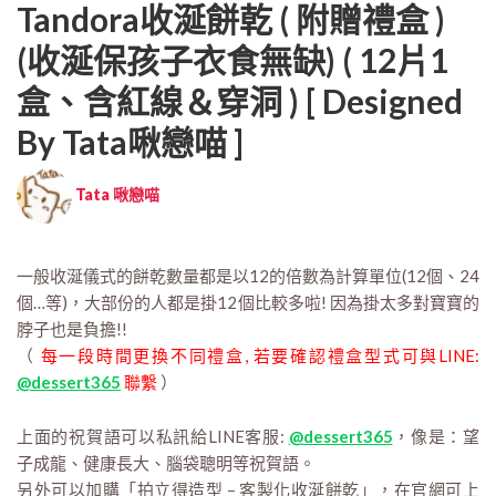
Tandora收涎餅乾 ( 附贈禮盒 )
(收涎保孩子衣食無缺) ( 12片1
盒、含紅線＆穿洞 ) [ Designed
By Tata啾戀喵 ]
Tata 啾戀喵
一般收涎儀式的餅乾數量都是以12的倍數為計算單位(12個、24
個…等)，大部份的人都是掛12個比較多啦! 因為掛太多對寶寶的
脖子也是負擔!!
（
每一段時間更換不同禮盒, 若要確認禮盒型式可與LINE:
@dessert365
聯繫
）
上面的祝賀語可以私訊給LINE客服:
@dessert365
，像是：望
子成龍、健康長大、腦袋聰明等祝賀語。
另外可以加購「拍立得造型 – 客製化收涎餅乾」，在官網可上