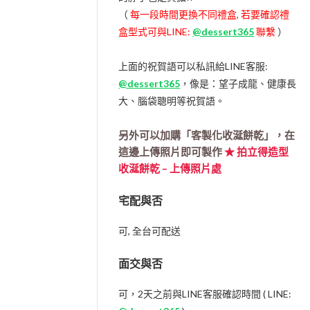
（
每一段時間更換不同禮盒, 若要確認禮
盒型式可與LINE:
@dessert365
聯繫
）
上面的祝賀語可以私訊給LINE客服:
@dessert365
，像是：望子成龍、健康長
大、腦袋聰明等祝賀語。
另外可以加購「客製化收涎餅乾」，在
這邊上傳照片即可製作
★ 拍立得造型
收涎餅乾 – 上傳照片處
宅配與否
可, 全台可配送
面交與否
可，2天之前與LINE客服確認時間 ( LINE: