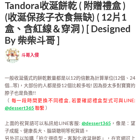
Tandora收涎餅乾 ( 附贈禮盒 )
(收涎保孩子衣食無缺) ( 12片1
盒、含紅線＆穿洞 ) [ Designed
By 柴柴斗哥 ]
斗哥入侵
一般收涎儀式的餅乾數量都是以12的倍數為計算單位(12個、24
個…等)，大部份的人都是掛12個比較多啦! 因為掛太多對寶寶的
脖子也是負擔!!
（
每一段時間更換不同禮盒, 若要確認禮盒型式可與LINE:
@dessert365
聯繫
）
上面的祝賀語可以私訊給LINE客服:
@dessert365
，像是：望
子成龍、健康長大、腦袋聰明等祝賀語。
另外可以加購「拍立得造型 – 客製化收涎餅乾」，在官網可上