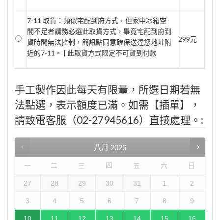
7-11 取貨：類似宅配到府方式，但家中冰箱空
間不足者請務必選此取貨方式，畢竟宅配到府到
299元
貨時間無法控制，簡訊點同意確保送達您地址附
近的7-11。 | 此取貨方式限定不可貨到付款
手工製作因此每天有限量，所選日期若無
法點選，表示額度已滿。如需【插單】，
請致電客服（02-27945616）直接處理。:
八月
2026
一
二
三
四
五
六
日
27
28
29
30
31
1
2
3
4
5
6
7
8
9
10
11
12
13
14
15
16