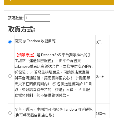
預購數量:
取貨方式:
面交 @ Tandora 收涎餅乾
0元
【娘娘專送】
是 Dessert365 平台獨家推出的手
工甜點「運送保險服務」，由平台背書與
Lalamove或者店家親送合作，為您提供安心的配
送保障： ✅ 若發生損壞嚴重，可跳過店家直接
0元+
與平台溝通賠償，讓您買得更安心！（*颱風等
天災不在賠償範圍內） 📦 包裹送達後請於 1F 自
取，並敬請善待辛苦的「娘送」人員。 📌 此服
務採預付制，恕不提供貨到付款。
全台、香港、中國均可宅配 @ Tandora 收涎餅乾
180元
(也可轉黑貓店到店自取 )