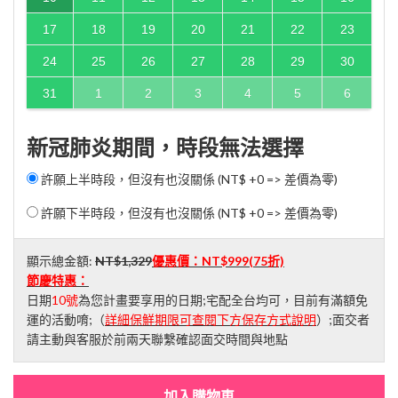
17
18
19
20
21
22
23
24
25
26
27
28
29
30
31
1
2
3
4
5
6
新冠肺炎期間，時段無法選擇
許願上半時段，但沒有也沒關係 (NT$ +0 => 差價為零)
許願下半時段，但沒有也沒關係 (NT$ +0 => 差價為零)
顯示總金額:
NT$1,329
優惠價：
NT$999
(75折)
節慶特惠：
日期
10號
為您計畫要享用的日期;宅配全台均可，目前有滿額免
運的活動唷;（
詳細保鮮期限可查閱下方保存方式說明
）;面交者
請主動與客服於前兩天聯繫確認面交時間與地點
加入購物車