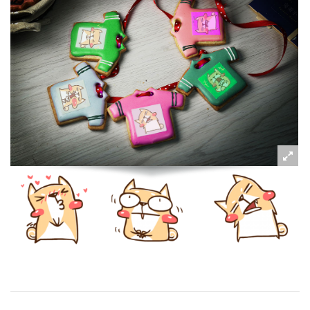
粉絲好康
加入甜點廚師接單平台
記住我
忘記密碼
註冊