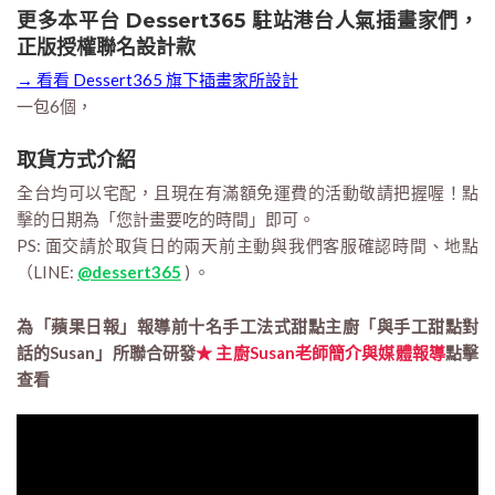
更多本平台 Dessert365 駐站港台人氣插畫家們，
正版授權聯名設計款
→ 看看 Dessert365 旗下插畫家所設計
一包6個，
取貨方式介紹
全台均可以宅配，且現在有滿額免運費的活動敬請把握喔！點
擊的日期為「您計畫要吃的時間」即可。
PS: 面交請於取貨日的兩天前主動與我們客服確認時間、地點
（LINE:
@dessert365
) 。
為「蘋果日報」報導前十名手工法式甜點主廚「與手工甜點對
話的Susan」所聯合研發
★ 主廚Susan老師簡介與媒體報導
點擊
查看