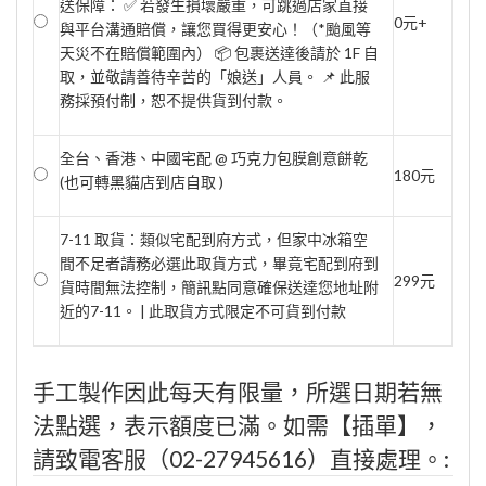
送保障： ✅ 若發生損壞嚴重，可跳過店家直接
0元+
與平台溝通賠償，讓您買得更安心！（*颱風等
天災不在賠償範圍內） 📦 包裹送達後請於 1F 自
取，並敬請善待辛苦的「娘送」人員。 📌 此服
務採預付制，恕不提供貨到付款。
全台、香港、中國宅配 @ 巧克力包膜創意餅乾
180元
(也可轉黑貓店到店自取 )
7-11 取貨：類似宅配到府方式，但家中冰箱空
間不足者請務必選此取貨方式，畢竟宅配到府到
299元
貨時間無法控制，簡訊點同意確保送達您地址附
近的7-11。 | 此取貨方式限定不可貨到付款
手工製作因此每天有限量，所選日期若無
法點選，表示額度已滿。如需【插單】，
請致電客服（02-27945616）直接處理。: