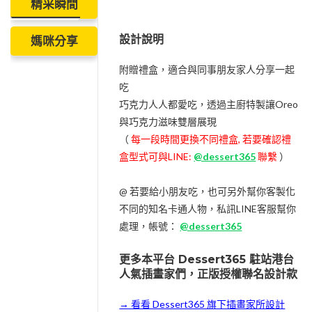
精采瞬間
設計說明
媽咪分享
附贈禮盒，適合與同事朋友家人分享一起
吃
巧克力人人都愛吃，透過主廚特製讓Oreo
與巧克力滋味雙層展現
（
每一段時間更換不同禮盒, 若要確認禮
盒型式可與LINE:
@dessert365
聯繫
）
@ 若要給小朋友吃，也可另外幫你客製化
不同的知名卡通人物，私訊LINE客服幫你
處理，帳號：
@dessert365
更多本平台 Dessert365 駐站港台
人氣插畫家們，正版授權聯名設計款
→ 看看 Dessert365 旗下插畫家所設計