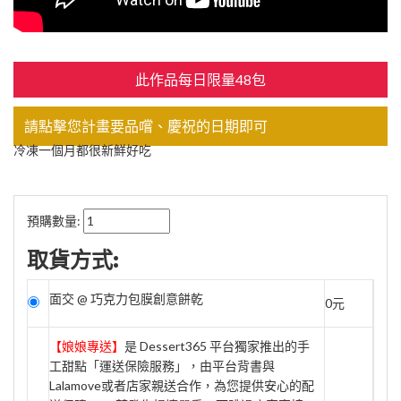
此作品每日限量48包
請點擊您計畫要品嚐、慶祝的日期即可
冷凍一個月都很新鮮好吃
預購數量:
取貨方式:
面交 @ 巧克力包膜創意餅乾
0元
【娘娘專送】
是 Dessert365 平台獨家推出的手
工甜點「運送保險服務」，由平台背書與
Lalamove或者店家親送合作，為您提供安心的配