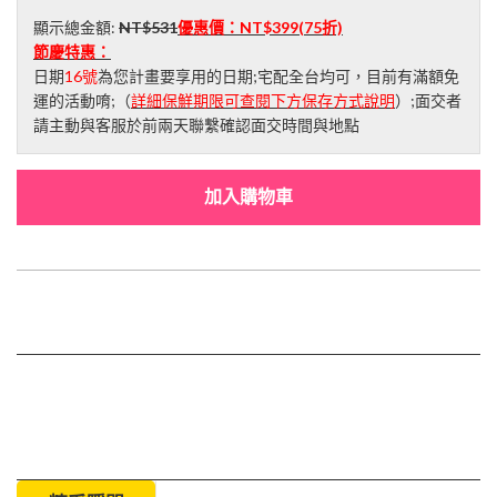
顯示總金額:
NT$531
優惠價：
NT$399
(75折)
節慶特惠：
日期
16號
為您計畫要享用的日期;宅配全台均可，目前有滿額免
運的活動唷;（
詳細保鮮期限可查閱下方保存方式說明
）;面交者
請主動與客服於前兩天聯繫確認面交時間與地點
加入購物車