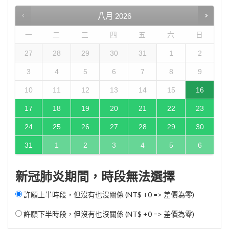
八月
2026
一
二
三
四
五
六
日
27
28
29
30
31
1
2
3
4
5
6
7
8
9
10
11
12
13
14
15
16
17
18
19
20
21
22
23
24
25
26
27
28
29
30
31
1
2
3
4
5
6
新冠肺炎期間，時段無法選擇
許願上半時段，但沒有也沒關係 (NT$ +0 => 差價為零)
許願下半時段，但沒有也沒關係 (NT$ +0 => 差價為零)