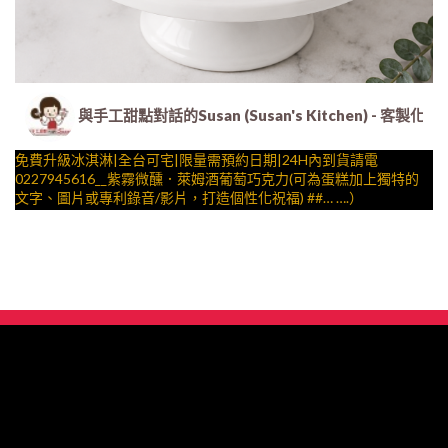
與手工甜點對話的Susan (Susan's Kitchen) 
免費升級冰淇淋|全台可宅|限量需預約日期|24H內到貨請電
0227945616__紫霧微醺．萊姆酒葡萄巧克力(可為蛋糕加上獨特的
文字、圖片或專利錄音/影片，打造個性化祝福) ##… ….）