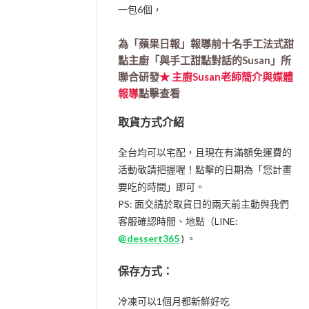
一包6個，
為「蘋果日報」報導前十名手工法式甜
點主廚「與手工甜點對話的Susan」所
聯合研發
★ 主廚Susan老師簡介與媒體
報導
點擊查看
取貨方式介紹
全台均可以宅配，且現在有滿額免運費的
活動敬請把握喔！點擊的日期為「您計畫
要吃的時間」即可。
PS: 面交請於取貨日的兩天前主動與我們
客服確認時間、地點（LINE:
@dessert365
) 。
保存方式：
冷凍可以1個月都新鮮好吃