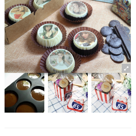
粉絲好康
加入甜點廚師接單平台
記住我
忘記密碼
註冊