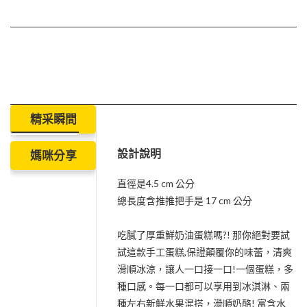
精采瞬間
設計說明
媽咪分享
直徑是4.5 cm 公分
總長度含推推把手是 17 cm 公分
吃膩了厚重鮮奶油蛋糕嗎?! 那你絕對要試
試這款手工蛋糕,保證顛覆你的味蕾，清爽
滑順冰涼，讓人一口接一口!一個蛋糕，多
種口感。每一口都可以享用到冰淇淋、兩
種左右新鮮水果混搭，滑順奶酪! 富含水