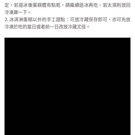
定，若退冰後蛋糕體有點乾，請繼續退冰再吃、若太濕則放回
冷凍庫一下。
2. 冰淇淋蛋糕以外的手工甜點：可放冷藏保存即可，亦可先放
冷凍於吃的當日或者前一日改放冷藏尤佳。