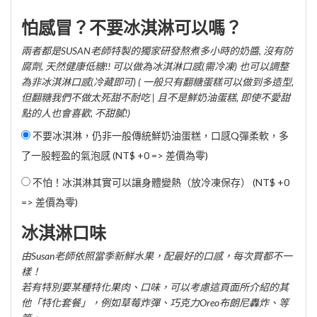
怕感冒？不要冰淇淋可以嗎？
兩者都是SUSAN老師特製的獨家研發熬煮多小時的奶醬, 沒有防
腐劑, 天然健康低糖!! 可以做為冰淇淋口感(需冷凍) 也可以調整
為非冰淇淋口感(冷藏即可) ( 一般只有翻糖蛋糕可以做到多造型,
但翻糖我們不做太死甜不耐吃 | 且不是鮮奶油蛋糕, 即使不愛甜
點的人也會喜歡, 不甜膩!)
不要冰淇淋，仍非一般傳統鮮奶油蛋糕，口感Q彈柔軟，多
了一股輕盈的氣泡感 (NT$ +0 => 差價為零)
不怕！冰淇淋其實可以讓身體變熱（放冷凍保存） (NT$ +0
=> 差價為零)
冰淇淋口味
由Susan老師依照當季新鮮水果，配最好的口感，每次買都不一
樣！
若有特別要某種特化果肉、口味，可以考慮這頁面所介紹的其
他「特化套餐」，例如草莓炸彈、巧克力Oreo布朗尼轟炸、等