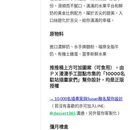
份，滑順而不膩口，滿滿的水果平台和鮮
奶的黃金比例配方，躍於舌尖的甜美，入
口絲甜化於舌尖，給你滿滿的幸福。
原物料
進口濃鮮奶、水手牌麵粉、福樂全脂牛
奶、有機土雞蛋、當季新鮮水果
推推桶上方可加圖案（可食用），由
ＰＸ漫漫手工甜點市集的「10000名
駐站插畫家們」幫你設計，均是正版
授權
→ 10,000名插畫家與Susan聯名幫你設計
（ 若沒有喜歡的亦可加入LINE:
@dessert365
溝通，另外幫你客製化 ）
彌月禮盒