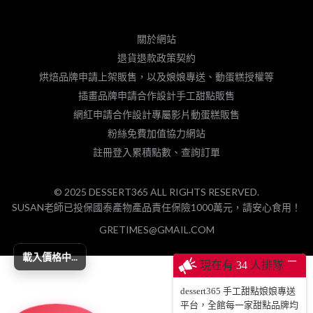
關於網站
退貨退款政策契約
烘焙品牌申請上架販售，以及娘娘專送、動蛋糕授權等
插畫品牌申請合作設計手工甜點販售
網紅申請合作設計專屬影片動蛋糕販售
粉絲免費加值協力網站
註冊登入累積點數、查詢訂單
© 2025 DESSERT365 ALL RIGHTS RESERVED.
SUSAN老師已投保國泰產物產品責任保險1000萬元，請安心食用！
GRETIMES@GMAIL.COM
載入價格中...
─
現在有
34
人排隊
dessert365 手工甜點娘娘專送
平台，全館每一家甜點品牌均