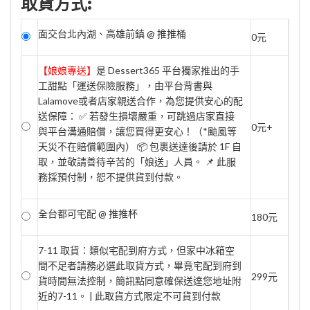
取貨方式:
面交台北內湖、高雄前鎮 @ 推推桶
0元
【娘娘專送】
是 Dessert365 平台獨家推出的手
工甜點「運送保險服務」，由平台背書與
Lalamove或者店家親送合作，為您提供安心的配
送保障： ✅ 若發生損壞嚴重，可跳過店家直接
0元+
與平台溝通賠償，讓您買得更安心！（*颱風等
天災不在賠償範圍內） 📦 包裹送達後請於 1F 自
取，並敬請善待辛苦的「娘送」人員。 📌 此服
務採預付制，恕不提供貨到付款。
全台都可宅配 @ 推推杯
180元
7-11 取貨：類似宅配到府方式，但家中冰箱空
間不足者請務必選此取貨方式，畢竟宅配到府到
299元
貨時間無法控制，簡訊點同意確保送達您地址附
近的7-11。 | 此取貨方式限定不可貨到付款