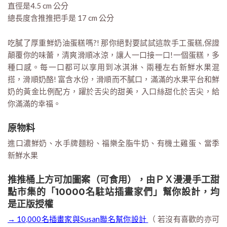
直徑是4.5 cm 公分
總長度含推推把手是 17 cm 公分
吃膩了厚重鮮奶油蛋糕嗎?! 那你絕對要試試這款手工蛋糕,保證
顛覆你的味蕾，清爽滑順冰涼，讓人一口接一口!一個蛋糕，多
種口感。每一口都可以享用到冰淇淋、兩種左右新鮮水果混
搭，滑順奶酪! 富含水份，滑順而不膩口，滿滿的水果平台和鮮
奶的黃金比例配方，躍於舌尖的甜美，入口絲甜化於舌尖，給
你滿滿的幸福。
原物料
進口濃鮮奶、水手牌麵粉、福樂全脂牛奶、有機土雞蛋、當季
新鮮水果
推推桶上方可加圖案（可食用），由ＰＸ漫漫手工甜
點市集的「10000名駐站插畫家們」幫你設計，均
是正版授權
→ 10,000名插畫家與Susan聯名幫你設計
（ 若沒有喜歡的亦可