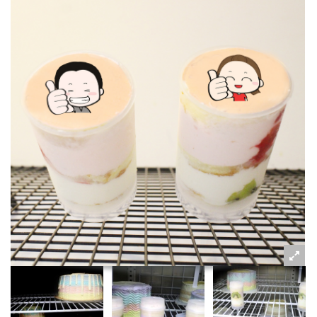
粉絲好康
加入甜點廚師接單平台
記住我
忘記密碼
註冊