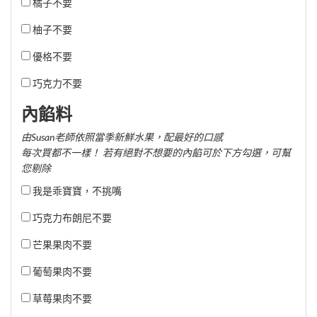
橘子不要
柚子不要
優格不要
巧克力不要
內餡料
由Susan老師依照當季新鮮水果，配最好的口感
每次買都不一樣！ 若有絕對不想要的內餡可於下方勾選，可幫
您剔除
我是乖寶寶，不挑嘴
巧克力布朗尼不要
芒果果肉不要
葡萄果肉不要
草莓果肉不要