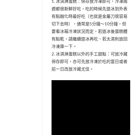
1. 冰淇淋蛋糕：保存放冷凍即可，冷凍兩
週都很新鮮好吃，吃的時候先退冰到外表
有點融化時最好吃（也就是金屬刀很容易
切下去時），通常是5分鐘～10分鐘，但
要看冰箱冷凍狀況而定，若退冰後蛋糕體
有點乾，請繼續退冰再吃、若太濕則放回
冷凍庫一下。
2. 冰淇淋蛋糕以外的手工甜點：可放冷藏
保存即可，亦可先放冷凍於吃的當日或者
前一日改放冷藏尤佳。