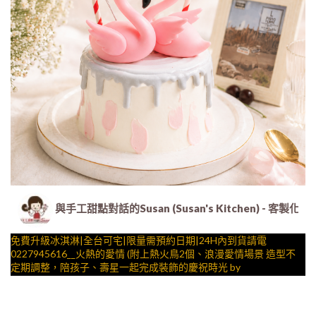
與手工甜點對話的Susan (Susan's Kitchen) 
免費升級冰淇淋|全台可宅|限量需預約日期|24H內到貨請電
0227945616__火熱的愛情 (附上熱火鳥2個、浪漫愛情場景 造型不
定期調整，陪孩子、壽星一起完成裝飾的慶祝時光 by
與手工甜點對話的SUSAN
– 生日蛋糕、冰淇淋蛋糕、客製化造型蛋糕、法式塔等手工甜點專
賣 | #*。.) ##… ….####