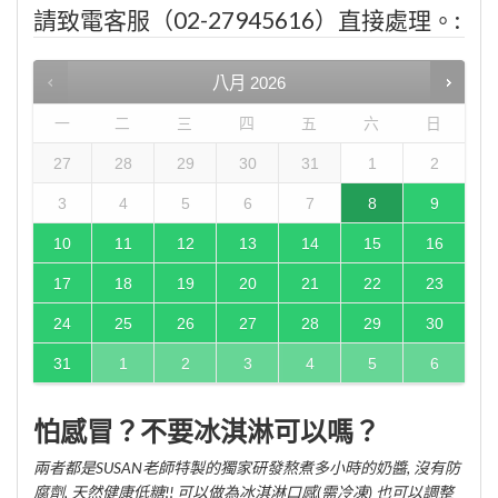
請致電客服（02-27945616）直接處理。:
八月
2026
一
二
三
四
五
六
日
27
28
29
30
31
1
2
3
4
5
6
7
8
9
10
11
12
13
14
15
16
17
18
19
20
21
22
23
24
25
26
27
28
29
30
31
1
2
3
4
5
6
怕感冒？不要冰淇淋可以嗎？
兩者都是SUSAN老師特製的獨家研發熬煮多小時的奶醬, 沒有防
腐劑, 天然健康低糖!! 可以做為冰淇淋口感(需冷凍) 也可以調整