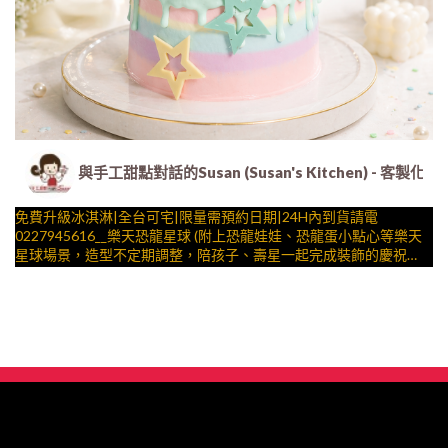
與手工甜點對話的Susan (Susan's Kitchen) 
免費升級冰淇淋|全台可宅|限量需預約日期|24H內到貨請電
0227945616__樂天恐龍星球 (附上恐龍娃娃、恐龍蛋小點心等樂天
星球場景，造型不定期調整，陪孩子、壽星一起完成裝飾的慶祝時
光 by
與手工甜點對話的SUSAN
– 生日蛋糕、冰淇淋蛋糕、客製化造型蛋糕、法式塔等手工甜點專
賣 | #*。.) ##… ….####