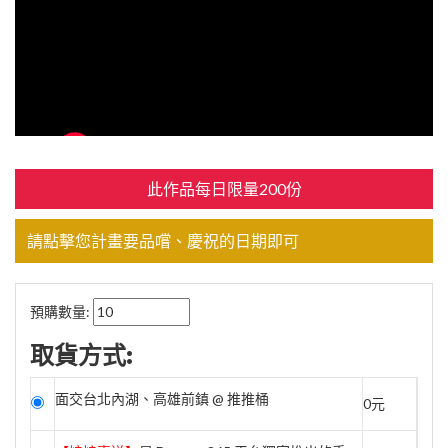
此作品每日限量200份
請點擊您計畫要品嚐、慶祝的日期即可
預購數量:
取貨方式:
面交台北內湖、高雄前鎮 @ 推推桶
0元