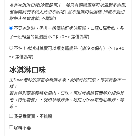
為非冰淇淋口感(冷藏即可) ( 一般只有翻糖蛋糕可以做到多造型,
但翻糖我們不做太死甜不耐吃 | 且不是鮮奶油蛋糕, 即使不愛甜
點的人也會喜歡, 不甜膩!)
不要冰淇淋，仍非一般傳統鮮奶油蛋糕，口感Q彈柔軟，多
了一股輕盈的氣泡感 (NT$ +0 => 差價為零)
不怕！冰淇淋其實可以讓身體變熱（放冷凍保存） (NT$ +0
=> 差價為零)
冰淇淋口味
由Susan老師依照當季新鮮水果，配最好的口感，每次買都不一
樣！
若有特別要某種特化果肉、口味，可以考慮這頁面所介紹的其
他「特化套餐」，例如草莓炸彈、巧克力Oreo布朗尼轟炸、等
等。
我是乖寶寶，不挑嘴
咖啡不要