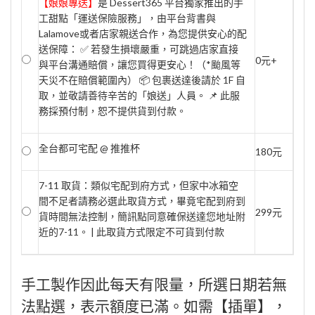
【娘娘專送】
是 Dessert365 平台獨家推出的手
工甜點「運送保險服務」，由平台背書與
Lalamove或者店家親送合作，為您提供安心的配
送保障： ✅ 若發生損壞嚴重，可跳過店家直接
0元+
與平台溝通賠償，讓您買得更安心！（*颱風等
天災不在賠償範圍內） 📦 包裹送達後請於 1F 自
取，並敬請善待辛苦的「娘送」人員。 📌 此服
務採預付制，恕不提供貨到付款。
全台都可宅配 @ 推推杯
180元
7-11 取貨：類似宅配到府方式，但家中冰箱空
間不足者請務必選此取貨方式，畢竟宅配到府到
299元
貨時間無法控制，簡訊點同意確保送達您地址附
近的7-11。 | 此取貨方式限定不可貨到付款
手工製作因此每天有限量，所選日期若無
法點選，表示額度已滿。如需【插單】，