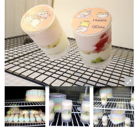
粉絲好康
加入甜點廚師接單平台
記住我
忘記密碼
註冊