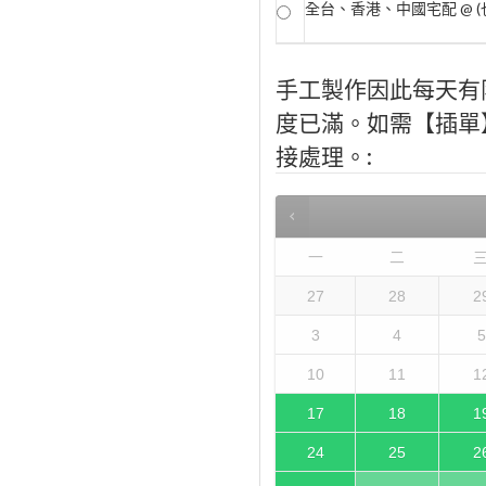
全台、香港、中國宅配 @ (
手工製作因此每天有
度已滿。如需【插單】，
接處理。:
一
二
27
28
2
3
4
5
10
11
1
17
18
1
24
25
2