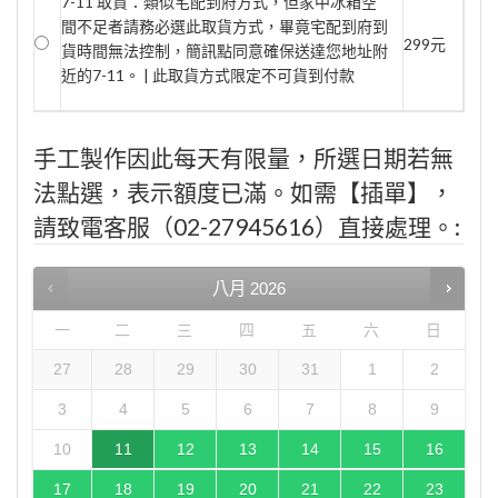
7-11 取貨：類似宅配到府方式，但家中冰箱空
間不足者請務必選此取貨方式，畢竟宅配到府到
299元
貨時間無法控制，簡訊點同意確保送達您地址附
近的7-11。 | 此取貨方式限定不可貨到付款
手工製作因此每天有限量，所選日期若無
法點選，表示額度已滿。如需【插單】，
請致電客服（02-27945616）直接處理。:
八月
2026
一
二
三
四
五
六
日
27
28
29
30
31
1
2
3
4
5
6
7
8
9
10
11
12
13
14
15
16
17
18
19
20
21
22
23