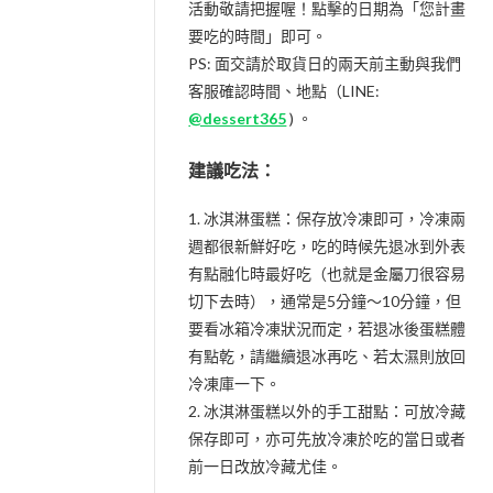
活動敬請把握喔！點擊的日期為「您計畫
要吃的時間」即可。
PS: 面交請於取貨日的兩天前主動與我們
客服確認時間、地點（LINE:
@dessert365
) 。
建議吃法：
1. 冰淇淋蛋糕：保存放冷凍即可，冷凍兩
週都很新鮮好吃，吃的時候先退冰到外表
有點融化時最好吃（也就是金屬刀很容易
切下去時），通常是5分鐘～10分鐘，但
要看冰箱冷凍狀況而定，若退冰後蛋糕體
有點乾，請繼續退冰再吃、若太濕則放回
冷凍庫一下。
2. 冰淇淋蛋糕以外的手工甜點：可放冷藏
保存即可，亦可先放冷凍於吃的當日或者
前一日改放冷藏尤佳。