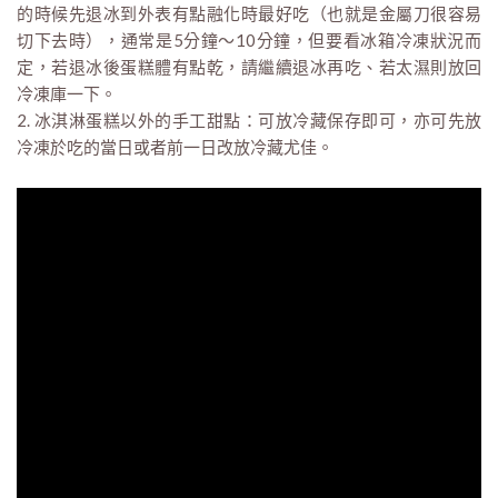
的時候先退冰到外表有點融化時最好吃（也就是金屬刀很容易
切下去時），通常是5分鐘～10分鐘，但要看冰箱冷凍狀況而
定，若退冰後蛋糕體有點乾，請繼續退冰再吃、若太濕則放回
冷凍庫一下。
2. 冰淇淋蛋糕以外的手工甜點：可放冷藏保存即可，亦可先放
冷凍於吃的當日或者前一日改放冷藏尤佳。