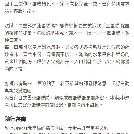
因手工製作，蛋糕顏色不一定每次都完全一致，若有特別需求
請先客服討論。
吃膩了厚重鮮奶油蛋糕嗎?! 那你絕對要試試這款手工蛋糕,保證
顛覆你的味蕾，清爽滑順冰涼，讓人一口接一口!一個蛋糕，多
種口感。
每一口都可以享用到冰淇淋、以及各式各樣新鮮水果混搭的絕
妙滋味，富含水份，滑順而不膩口，滿滿的水果平台和鮮奶的
黃金比例配方，躍於舌尖的甜美，入口絲甜化於舌尖，給你滿
滿的幸福。
廚師常有時來一筆的點子，若不希望廚師發揮創意，記得主動
與客服溝通喔!
內含有日式雲朵蛋糕體，類似戚風蛋糕蛋更加綿密，(冰淇淋)奶
醬與日式雲朵蛋糕體間層搭配，更加清爽不甜膩。
隨行裝飾
附上Orecat我是貓的插畫立牌、步步高升等畢業裝飾