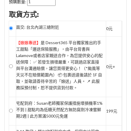
預購數量:
取貨方式:
面交: 台北內湖三總附近
0元
【娘娘專送】
是 Dessert365 平台獨家推出的手
工甜點「運送保險服務」，由平台背書與
Lalamove或者店家親送合作，為您提供安心的配
送保障： ✅ 若發生損壞嚴重，可跳過店家直接
0元+
與平台溝通賠償，讓您買得更安心！（*颱風等
天災不在賠償範圍內） 📦 包裹送達後請於 1F 自
取，並敬請善待辛苦的「娘送」人員。 📌 此服
務採預付制，恕不提供貨到付款。
宅配到府：Susan老師獨家保護措施壞損機率1%
不到 | 甜點均為低糖天然配方無防腐劑冷凍嘗鮮
199元
期2週 | 此方案滿5000元免運