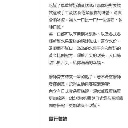
吃膩了厚重鮮奶油蛋糕嗎?! 那你絕對要試
試這款手工蛋糕,保證顛覆你的味蕾，清爽
滑順冰涼，讓人一口接一口!一個蛋糕，多
種口感。
每一口都可以享用到冰淇淋、以及各式各
樣新鮮水果混搭的絕妙滋味，富含水份，
滑順而不膩口，滿滿的水果平台和鮮奶的
黃金比例配方，躍於舌尖的甜美，入口絲
甜化於舌尖，給你滿滿的幸福。
廚師常有時來一筆的點子，若不希望廚師
發揮創意，記得主動與客服溝通喔!
內含有日式雲朵蛋糕體，類似戚風蛋糕蛋
更加綿密，(冰淇淋)奶醬與日式雲朵蛋糕體
間層搭配，更加清爽不甜膩。
隨行裝飾