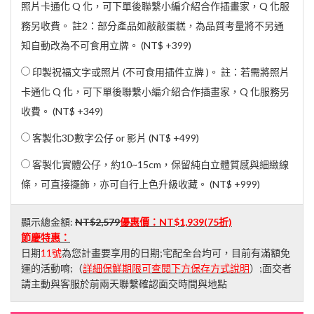
照片卡通化 Q 化，可下單後聯繫小編介紹合作插畫家，Q 化服
務另收費。 註2：部分產品如敲敲蛋糕，為品質考量將不另通
知自動改為不可食用立牌。 (
NT$ +399
)
印製祝福文字或照片 (不可食用插件立牌 )。 註：若需將照片
卡通化 Q 化，可下單後聯繫小編介紹合作插畫家，Q 化服務另
收費。 (
NT$ +349
)
客製化3D數字公仔 or 影片 (
NT$ +499
)
客製化實體公仔，約10~15cm，保留純白立體質感與細緻線
條，可直接擺飾，亦可自行上色升級收藏。 (
NT$ +999
)
顯示總金額:
NT$2,579
優惠價：
NT$1,939
(75折)
節慶特惠：
日期
11號
為您計畫要享用的日期;宅配全台均可，目前有滿額免
運的活動唷;（
詳細保鮮期限可查閱下方保存方式說明
）;面交者
請主動與客服於前兩天聯繫確認面交時間與地點