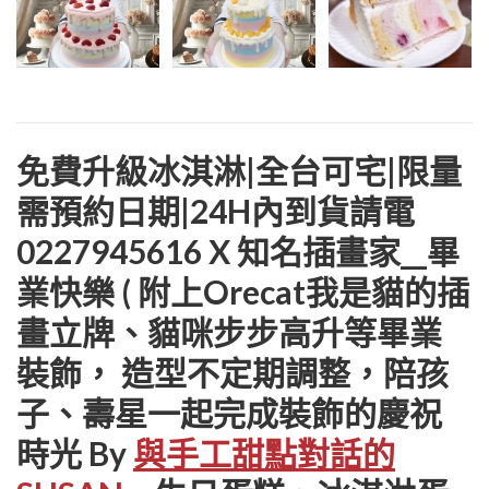
免費升級冰淇淋|全台可宅|限量
需預約日期|24H內到貨請電
0227945616 X 知名插畫家__畢
業快樂 ( 附上Orecat我是貓的插
畫立牌、貓咪步步高升等畢業
裝飾， 造型不定期調整，陪孩
子、壽星一起完成裝飾的慶祝
時光 By
與手工甜點對話的