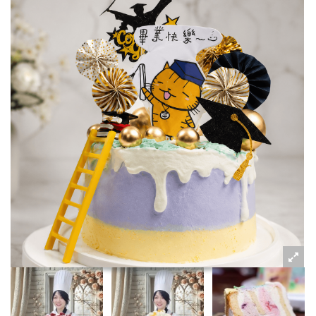
粉絲好康
加入甜點廚師接單平台
記住我
忘記密碼
註冊