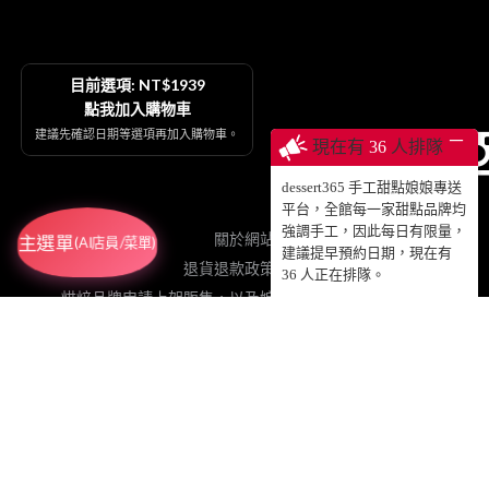
目前選項: NT$1939
點我加入購物車
建議先確認日期等選項再加入購物車。
─
現在有
36
人排隊
dessert365 手工甜點娘娘專送
平台，全館每一家甜點品牌均
強調手工，因此每日有限量，
關於網站
主選單
(AI店員/菜單)
建議提早預約日期，現在有
退貨退款政策契約
36
人正在排隊。
烘焙品牌申請上架販售，以及娘娘專送、動蛋糕授權等
插畫品牌申請合作設計手工甜點販售
網紅申請合作設計專屬影片動蛋糕販售
粉絲免費加值協力網站
註冊登入累積點數、查詢訂單
© 2025 DESSERT365 ALL RIGHTS RESERVED.