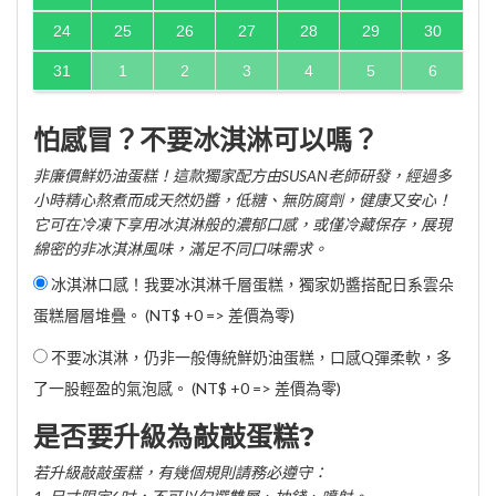
24
25
26
27
28
29
30
31
1
2
3
4
5
6
怕感冒？不要冰淇淋可以嗎？
非廉價鮮奶油蛋糕！這款獨家配方由SUSAN老師研發，經過多
小時精心熬煮而成天然奶醬，低糖、無防腐劑，健康又安心！
它可在冷凍下享用冰淇淋般的濃郁口感，或僅冷藏保存，展現
綿密的非冰淇淋風味，滿足不同口味需求。
冰淇淋口感！我要冰淇淋千層蛋糕，獨家奶醬搭配日系雲朵
蛋糕層層堆疊。 (NT$ +0 => 差價為零)
不要冰淇淋，仍非一般傳統鮮奶油蛋糕，口感Q彈柔軟，多
了一股輕盈的氣泡感。 (NT$ +0 => 差價為零)
是否要升級為敲敲蛋糕?
若升級敲敲蛋糕，有幾個規則請務必遵守：