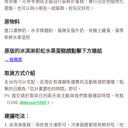
收到後，可參考網站主圖自行裝飾於蛋糕，實行完全的個性化
擺盤，也可以與小朋友一起裝飾，好玩又好吃。
原物料
進口濃鮮奶、水手牌麵粉、福樂全脂牛奶、有機土雞蛋、當季
新鮮水果混搭
原版的冰淇淋彩虹水果蛋糕請點擊下方連結
→ 經典款
取貨方式介紹
全台均可以宅配，且現在有滿額免運費的活動敬請把握喔！點
擊的日期為「您計畫要吃的時間」即可。
PS: 面交請於取貨日的兩天前主動與我們客服確認時間、地點
（LINE:
@dessert365
) 。
建議吃法：
1. 冰淇淋蛋糕：保存放冷凍即可，冷凍兩週都很新鮮好吃，吃