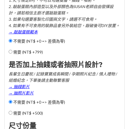
1. 尺寸限定6吋，不可以勾選雙層、抽錢、噴射。
2. 敲敲蛋糕內部造型以及外部顏色為SUSAN老師自由發揮設
計，請若相信主廚才選敲敲蛋糕。
3. 如果勾選要客製化印圖與文字，請選不可食用。
4. 如果有不可食用的裝飾品會另外裝給您，敲破後可DIY放置。
→ 敲敲蛋糕範本
不需要 (NT$ +0 => 差價為零)
需要 (
NT$ +799
)
是否加上抽錢或者抽照片設計?
長輩生日慶祝 / 記錄寶寶成長瞬間 / 孕期照片紀念 / 情人禮物 /
結婚紀念，下單後請主動聯繫客服
→ 抽錢影片
→ 抽照片影片
不需要 (NT$ +0 => 差價為零)
需要 (
NT$ +500
)
尺寸份量