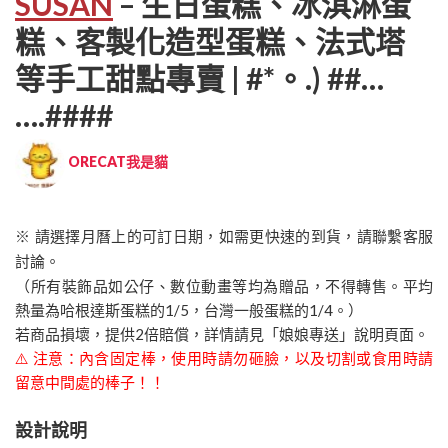
SUSAN
– 生日蛋糕、冰淇淋蛋
糕、客製化造型蛋糕、法式塔
等手工甜點專賣 | #*。.) ##…
….####
ORECAT我是貓
※ 請選擇月曆上的可訂日期，如需更快速的到貨，請聯繫客服
討論。
（所有裝飾品如公仔、數位動畫等均為贈品，不得轉售。平均
熱量為哈根達斯蛋糕的1/5，台灣一般蛋糕的1/4。）
若商品損壞，提供2倍賠償，詳情請見「娘娘專送」說明頁面。
⚠️ 注意：內含固定棒，使用時請勿砸臉，以及切割或食用時請
留意中間處的棒子！！
設計說明