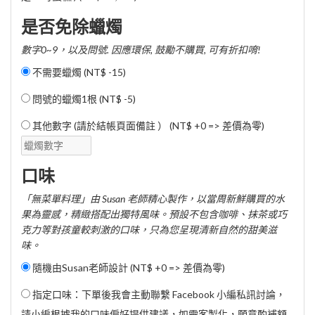
是否免除蠟燭
數字0~9，以及問號. 因應環保, 鼓勵不購買, 可有折扣唷!
不需要蠟燭 (
NT$ -15
)
問號的蠟燭1根 (
NT$ -5
)
其他數字 (請於結帳頁面備註 ） (NT$ +0 => 差價為零)
口味
「無菜單料理」由 Susan 老師精心製作，以當周新鮮購買的水
果為靈感，精緻搭配出獨特風味。預設不包含咖啡、抹茶或巧
克力等對孩童較刺激的口味，只為您呈現清新自然的甜美滋
味。
隨機由Susan老師設計 (NT$ +0 => 差價為零)
指定口味：下單後我會主動聯繫 Facebook 小編私訊討論，
請小編根據我的口味偏好提供建議，如需客製化，願意酌補額