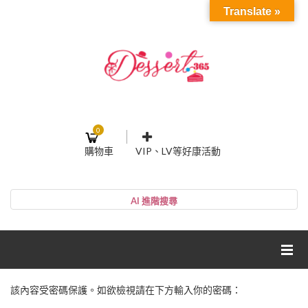
Translate »
0
購物車
VIP、LV等好康活動
登入或註冊
購物車
帳號
您的購物車裡面沒有商品
NT$0
小計:
密碼
網紅媽咪蛋糕心得分享
該內容受密碼保護。如欲檢視請在下方輸入你的密碼：