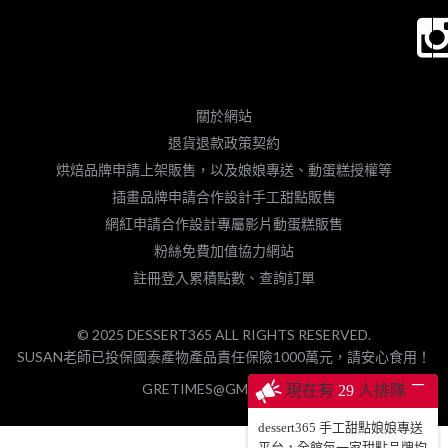
關於網站
退貨退款政策契約
烘焙品牌申請上架販售，以及娘娘專送、動蛋糕授權等
插畫品牌申請合作設計手工甜點販售
網紅申請合作設計專屬影片動蛋糕販售
粉絲免費加值協力網站
註冊登入累積點數、查詢訂單
© 2025 DESSERT365 ALL RIGHTS RESERVED.
SUSAN老師已投保國泰產物產品責任保險1000萬元，請安心食用！
─
GRETIMES@GMAIL.COM
現在有
29
人排隊
dessert365 手工甜點娘娘專送
平台，全館每一家甜點品牌均