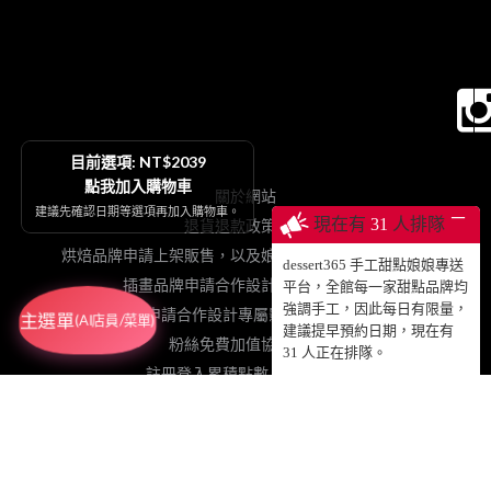
目前選項: NT$2039
點我加入購物車
關於網站
建議先確認日期等選項再加入購物車。
─
現在有
31
人排隊
退貨退款政策契約
烘焙品牌申請上架販售，以及娘娘專送、動蛋糕授權等
dessert365 手工甜點娘娘專送
插畫品牌申請合作設計手工甜點販售
平台，全館每一家甜點品牌均
強調手工，因此每日有限量，
網紅申請合作設計專屬影片動蛋糕販售
主選單
(AI店員/菜單)
建議提早預約日期，現在有
粉絲免費加值協力網站
31
人正在排隊。
註冊登入累積點數、查詢訂單
© 2025 DESSERT365 ALL RIGHTS RESERVED.
SUSAN老師已投保國泰產物產品責任保險1000萬元，請安心食用！