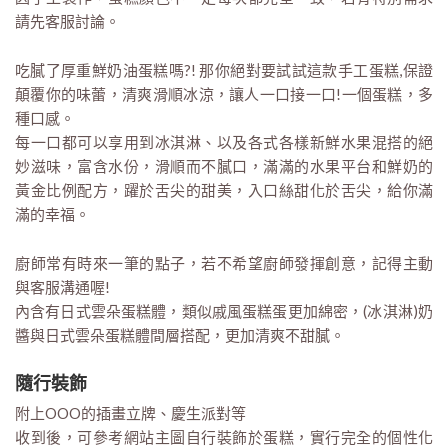
請先客服討論。
吃膩了厚重鮮奶油蛋糕嗎?! 那你絕對要試試這款手工蛋糕,保證
顛覆你的味蕾，清爽滑順冰涼，讓人一口接一口!一個蛋糕，多
種口感。
每一口都可以享用到冰淇淋、以及各式各樣新鮮水果混搭的絕
妙滋味，富含水份，滑順而不膩口，滿滿的水果平台和鮮奶的
黃金比例配方，躍於舌尖的甜美，入口絲甜化於舌尖，給你滿
滿的幸福。
廚師常有時來一筆的點子，若不希望廚師發揮創意，記得主動
與客服溝通喔!
內含有日式雲朵蛋糕體，類似戚風蛋糕蛋更加綿密，(冰淇淋)奶
醬與日式雲朵蛋糕體間層搭配，更加清爽不甜膩。
隨行裝飾
附上OOO的插畫立牌、慶生派對等
收到後，可參考網站主圖自行裝飾於蛋糕，實行完全的個性化