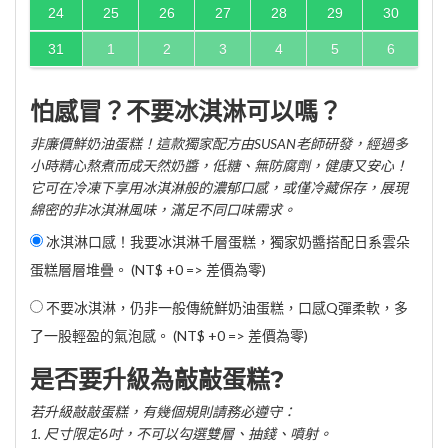
24
25
26
27
28
29
30
31
1
2
3
4
5
6
怕感冒？不要冰淇淋可以嗎？
非廉價鮮奶油蛋糕！這款獨家配方由SUSAN老師研發，經過多
小時精心熬煮而成天然奶醬，低糖、無防腐劑，健康又安心！
它可在冷凍下享用冰淇淋般的濃郁口感，或僅冷藏保存，展現
綿密的非冰淇淋風味，滿足不同口味需求。
冰淇淋口感！我要冰淇淋千層蛋糕，獨家奶醬搭配日系雲朵
蛋糕層層堆疊。 (NT$ +0 => 差價為零)
不要冰淇淋，仍非一般傳統鮮奶油蛋糕，口感Q彈柔軟，多
了一股輕盈的氣泡感。 (NT$ +0 => 差價為零)
是否要升級為敲敲蛋糕?
若升級敲敲蛋糕，有幾個規則請務必遵守：
1. 尺寸限定6吋，不可以勾選雙層、抽錢、噴射。