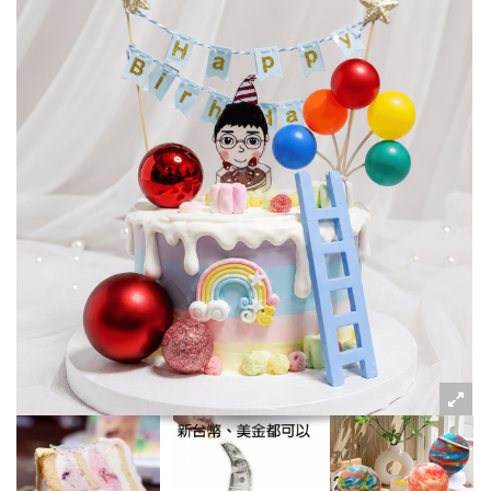
粉絲好康
加入甜點廚師接單平台
記住我
忘記密碼
註冊