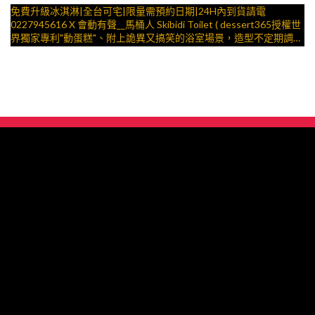
免費升級冰淇淋|全台可宅|限量需預約日期|24H內到貨請電
0227945616 X 會動有聲__馬桶人 Skibidi Toilet ( dessert365授權世
界獨家專利"動蛋糕"、附上詭異又搞笑的浴室場景，造型不定期調
整，陪孩子、壽星一起完成裝飾的慶祝時光 by
與手工甜點對話的SUSAN
– 生日蛋糕、冰淇淋蛋糕、客製化造型蛋糕、法式塔等手工甜點專
賣 | #*。.) ##… 迷因 ….####