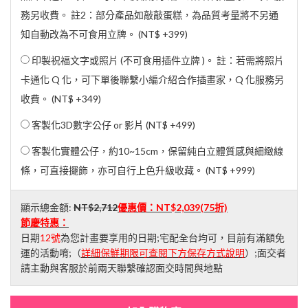
務另收費。 註2：部分產品如敲敲蛋糕，為品質考量將不另通
知自動改為不可食用立牌。 (
NT$ +399
)
印製祝福文字或照片 (不可食用插件立牌 )。 註：若需將照片
卡通化 Q 化，可下單後聯繫小編介紹合作插畫家，Q 化服務另
收費。 (
NT$ +349
)
客製化3D數字公仔 or 影片 (
NT$ +499
)
客製化實體公仔，約10~15cm，保留純白立體質感與細緻線
條，可直接擺飾，亦可自行上色升級收藏。 (
NT$ +999
)
顯示總金額:
NT$2,712
優惠價：
NT$2,039
(75折)
節慶特惠：
日期
12號
為您計畫要享用的日期;宅配全台均可，目前有滿額免
運的活動唷;（
詳細保鮮期限可查閱下方保存方式說明
）;面交者
請主動與客服於前兩天聯繫確認面交時間與地點