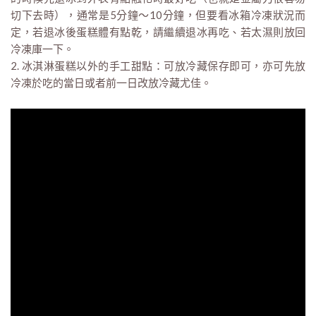
切下去時），通常是5分鐘～10分鐘，但要看冰箱冷凍狀況而
定，若退冰後蛋糕體有點乾，請繼續退冰再吃、若太濕則放回
冷凍庫一下。
2. 冰淇淋蛋糕以外的手工甜點：可放冷藏保存即可，亦可先放
冷凍於吃的當日或者前一日改放冷藏尤佳。