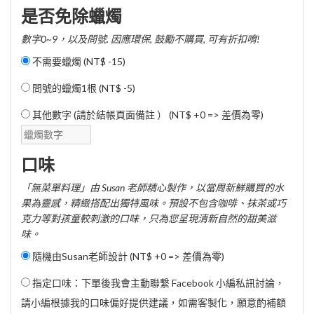
是否免除蠟燭
數字0~9，以及問號. 因應環保, 鼓勵不購買, 可有折扣唷!
不需要蠟燭 (
NT$ -15
)
問號的蠟燭1根 (
NT$ -5
)
其他數字 (請於結帳頁面備註 ） (NT$ +0 => 差價為零)
口味
「無菜單料理」由 Susan 老師精心製作，以當周新鮮購買的水
果為靈感，精緻搭配出獨特風味。預設不包含咖啡、抹茶或巧
克力等對孩童較刺激的口味，只為您呈現清新自然的甜美滋
味。
隨機由Susan老師設計 (NT$ +0 => 差價為零)
指定口味：下單後我會主動聯繫 Facebook 小編私訊討論，
請小編根據我的口味偏好提供建議，如需客製化，願意酌補額