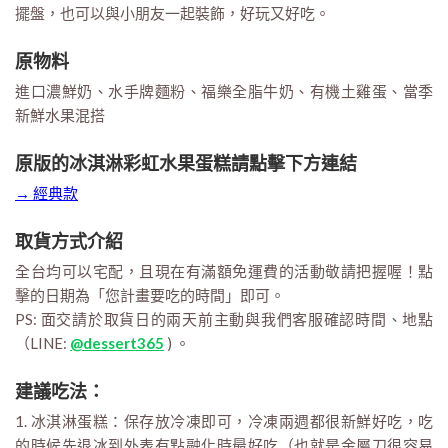
擺盤，也可以與小朋友一起裝飾，好玩又好吃。
原物料
進口濃鮮奶、水手牌麵粉、福樂全脂牛奶、有機土雞蛋、當季
新鮮水果混搭
原版的冰淇淋彩虹水果蛋糕請點擊下方連結
→ 經典款
取貨方式介紹
全台均可以宅配，且現在有滿額免運費的活動敬請把握喔！點
擊的日期為「您計畫要吃的時間」即可。
PS: 面交請於取貨日的兩天前主動與我們客服確認時間、地點
（LINE:
@dessert365
) 。
建議吃法：
1. 冰淇淋蛋糕：保存放冷凍即可，冷凍兩週都很新鮮好吃，吃
的時候先退冰到外表有點融化時最好吃（也就是金屬刀很容易