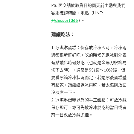
PS: 面交請於取貨日的兩天前主動與我們
客服確認時間、地點（LINE:
@dessert365
) 。
建議吃法：
1. 冰淇淋蛋糕：保存放冷凍即可，冷凍兩
週都很新鮮好吃，吃的時候先退冰到外表
有點融化時最好吃（也就是金屬刀很容易
切下去時），通常是5分鐘～10分鐘，但
要看冰箱冷凍狀況而定，若退冰後蛋糕體
有點乾，請繼續退冰再吃、若太濕則放回
冷凍庫一下。
2. 冰淇淋蛋糕以外的手工甜點：可放冷藏
保存即可，亦可先放冷凍於吃的當日或者
前一日改放冷藏尤佳。