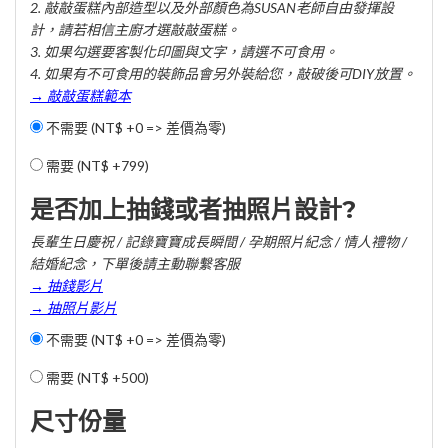
2. 敲敲蛋糕內部造型以及外部顏色為SUSAN老師自由發揮設
計，請若相信主廚才選敲敲蛋糕。
3. 如果勾選要客製化印圖與文字，請選不可食用。
4. 如果有不可食用的裝飾品會另外裝給您，敲破後可DIY放置。
→ 敲敲蛋糕範本
不需要 (NT$ +0 => 差價為零)
需要 (
NT$ +799
)
是否加上抽錢或者抽照片設計?
長輩生日慶祝 / 記錄寶寶成長瞬間 / 孕期照片紀念 / 情人禮物 /
結婚紀念，下單後請主動聯繫客服
→ 抽錢影片
→ 抽照片影片
不需要 (NT$ +0 => 差價為零)
需要 (
NT$ +500
)
尺寸份量