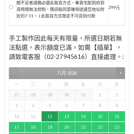
間不足者請務必選此取貨方式，畢竟宅配到府到
299元
貨時間無法控制，簡訊點同意確保送達您地址附
近的7-11。 | 此取貨方式限定不可貨到付款
手工製作因此每天有限量，所選日期若無
法點選，表示額度已滿。如需【插單】，
請致電客服（02-27945616）直接處理。:
八月
2026
一
二
三
四
五
六
日
27
28
29
30
31
1
2
3
4
5
6
7
8
9
10
11
12
13
14
15
16
17
18
19
20
21
22
23