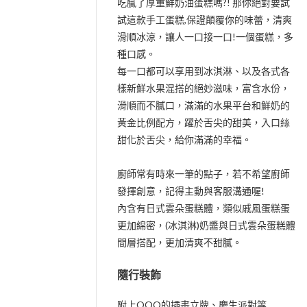
吃膩了厚重鮮奶油蛋糕嗎?! 那你絕對要試
試這款手工蛋糕,保證顛覆你的味蕾，清爽
滑順冰涼，讓人一口接一口!一個蛋糕，多
種口感。
每一口都可以享用到冰淇淋、以及各式各
樣新鮮水果混搭的絕妙滋味，富含水份，
滑順而不膩口，滿滿的水果平台和鮮奶的
黃金比例配方，躍於舌尖的甜美，入口絲
甜化於舌尖，給你滿滿的幸福。
廚師常有時來一筆的點子，若不希望廚師
發揮創意，記得主動與客服溝通喔!
內含有日式雲朵蛋糕體，類似戚風蛋糕蛋
更加綿密，(冰淇淋)奶醬與日式雲朵蛋糕體
間層搭配，更加清爽不甜膩。
隨行裝飾
附上OOO的插畫立牌、慶生派對等