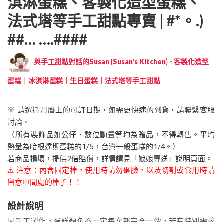
淇淋蛋糕、客製化造型蛋糕、
法式塔等手工甜點專賣 | #*。.)
##… ….####
與手工甜點對話的Susan (Susan's Kitchen) - 客製化造型
蛋糕｜冰淇淋蛋糕｜生日蛋糕｜法式塔等手工甜點
※ 請選擇月曆上的可訂日期，如需更快速的到貨，請聯繫客服
討論。
（所有裝飾品如公仔、數位動畫等均為贈品，不得轉售。平均
熱量為哈根達斯蛋糕的1/5，台灣一般蛋糕的1/4。）
若商品損壞，提供2倍賠償，詳情請見「娘娘專送」說明頁面。
⚠️ 注意：內含固定棒，使用時請勿砸臉，以及切割或食用時請
留意中間處的棒子！！
設計說明
因手工製作，蛋糕顏色不一定每次都完全一致，若有特別需求