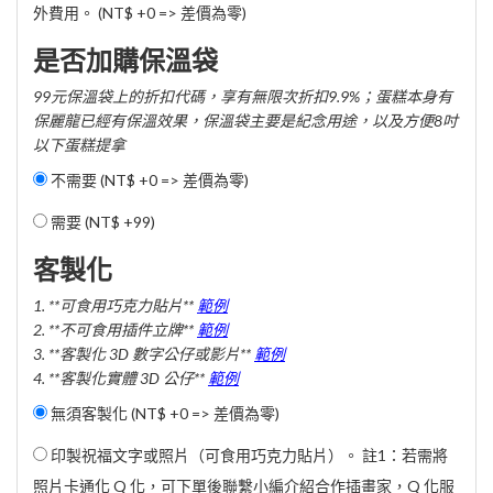
外費用。 (NT$ +0 => 差價為零)
是否加購保溫袋
99元保溫袋上的折扣代碼，享有無限次折扣9.9%；蛋糕本身有
保麗龍已經有保溫效果，保溫袋主要是紀念用途，以及方便8吋
以下蛋糕提拿
不需要 (NT$ +0 => 差價為零)
需要 (
NT$ +99
)
客製化
1. **可食用巧克力貼片**
範例
2. **不可食用插件立牌**
範例
3. **客製化 3D 數字公仔或影片**
範例
4. **客製化實體 3D 公仔**
範例
無須客製化 (NT$ +0 => 差價為零)
印製祝福文字或照片（可食用巧克力貼片）。 註1：若需將
照片卡通化 Q 化，可下單後聯繫小編介紹合作插畫家，Q 化服