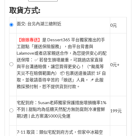
取貨方式:
面交: 台北內湖三總附近
0元
【娘娘專送】
是 Dessert365 平台獨家推出的手
工甜點「運送保險服務」，由平台背書與
Lalamove或者店家親送合作，為您提供安心的配
送保障： ✅ 若發生損壞嚴重，可跳過店家直接
0元+
與平台溝通賠償，讓您買得更安心！（*颱風等
天災不在賠償範圍內） 📦 包裹送達後請於 1F 自
取，並敬請善待辛苦的「娘送」人員。 📌 此服
務採預付制，恕不提供貨到付款。
宅配到府：Susan老師獨家保護措施壞損機率1%
不到 | 甜點均為低糖天然配方無防腐劑冷凍嘗鮮
199元
期2週 | 此方案滿5000元免運
7-11 取貨：類似宅配到府方式，但家中冰箱空