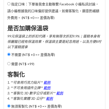
指定口味：下單後我會主動聯繫 Facebook 小編私訊討論，
請小編根據我的口味偏好提供建議，如需客製化，願意酌補額
外費用。 (NT$ +0 => 差價為零)
是否加購保溫袋
99元保溫袋上的折扣代碼，享有無限次折扣9.9%；蛋糕本身有
保麗龍已經有保溫效果，保溫袋主要是紀念用途，以及方便8吋
以下蛋糕提拿
不需要 (NT$ +0 => 差價為零)
需要 (
NT$ +99
)
客製化
1. **可食用巧克力貼片**
範例
2. **不可食用插件立牌**
範例
3. **客製化 3D 數字公仔或影片**
範例
4. **客製化實體 3D 公仔**
範例
無須客製化 (NT$ +0 => 差價為零)