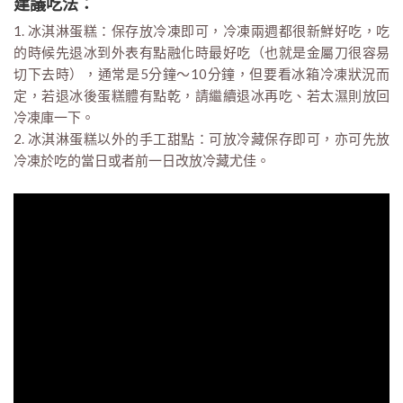
建議吃法：
1. 冰淇淋蛋糕：保存放冷凍即可，冷凍兩週都很新鮮好吃，吃
的時候先退冰到外表有點融化時最好吃（也就是金屬刀很容易
切下去時），通常是5分鐘～10分鐘，但要看冰箱冷凍狀況而
定，若退冰後蛋糕體有點乾，請繼續退冰再吃、若太濕則放回
冷凍庫一下。
2. 冰淇淋蛋糕以外的手工甜點：可放冷藏保存即可，亦可先放
冷凍於吃的當日或者前一日改放冷藏尤佳。