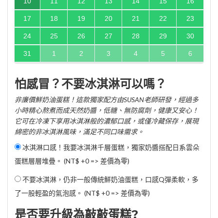
10
11
12
13
14
15
16
17
18
19
20
21
22
23
24
25
26
27
28
29
30
31
1
2
3
4
5
6
怕感冒？不要冰淇淋可以嗎？
非廉價鮮奶油蛋糕！這款獨家配方由SUSAN老師研發，經過多
小時精心熬煮而成天然奶醬，低糖、無防腐劑，健康又安心！
它可在冷凍下享用冰淇淋般的濃郁口感，或僅冷藏保存，展現
綿密的非冰淇淋風味，滿足不同口味需求。
冰淇淋口感！我要冰淇淋千層蛋糕，獨家奶醬搭配日系雲朵
蛋糕層層堆疊。 (NT$ +0 => 差價為零)
不要冰淇淋，仍非一般傳統鮮奶油蛋糕，口感Q彈柔軟，多
了一股輕盈的氣泡感。 (NT$ +0 => 差價為零)
是否要升級為敲敲蛋糕?