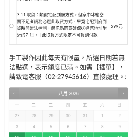
7-11 取貨：類似宅配到府方式，但家中冰箱空
間不足者請務必選此取貨方式，畢竟宅配到府到
299元
貨時間無法控制，簡訊點同意確保送達您地址附
近的7-11。 | 此取貨方式限定不可貨到付款
手工製作因此每天有限量，所選日期若無
法點選，表示額度已滿。如需【插單】，
請致電客服（02-27945616）直接處理。:
八月
2026
一
二
三
四
五
六
日
27
28
29
30
31
1
2
3
4
5
6
7
8
9