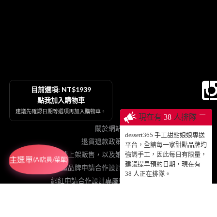
目前選項: NT$1939
點我加入購物車
建議先確認日期等選項再加入購物車。
─
現在有
38
人排隊
關於網站
dessert365 手工甜點娘娘專送
退貨退款政策契約
平台，全館每一家甜點品牌均
烘焙品牌申請上架販售，以及娘娘專送、動蛋糕授權等
強調手工，因此每日有限量，
主選單
(AI店員/菜單)
建議提早預約日期，現在有
插畫品牌申請合作設計手工甜點販售
38
人正在排隊。
網紅申請合作設計專屬影片動蛋糕販售
粉絲免費加值協力網站
註冊登入累積點數、查詢訂單