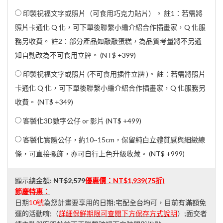
印製祝福文字或照片（可食用巧克力貼片）。 註1：若需將
照片卡通化 Q 化，可下單後聯繫小編介紹合作插畫家，Q 化服
務另收費。 註2：部分產品如敲敲蛋糕，為品質考量將不另通
知自動改為不可食用立牌。 (
NT$ +399
)
印製祝福文字或照片 (不可食用插件立牌 )。 註：若需將照片
卡通化 Q 化，可下單後聯繫小編介紹合作插畫家，Q 化服務另
收費。 (
NT$ +349
)
客製化3D數字公仔 or 影片 (
NT$ +499
)
客製化實體公仔，約10~15cm，保留純白立體質感與細緻線
條，可直接擺飾，亦可自行上色升級收藏。 (
NT$ +999
)
顯示總金額:
NT$2,579
優惠價：
NT$1,939
(75折)
節慶特惠：
日期
10號
為您計畫要享用的日期;宅配全台均可，目前有滿額免
運的活動唷;（
詳細保鮮期限可查閱下方保存方式說明
）;面交者