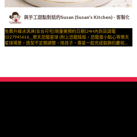
與手工甜點對話的Susan (Susan's Kitchen) 
免費升級冰淇淋|全台可宅|限量需預約日期|24H內到貨請電
0227945616__樂天恐龍星球 (附上恐龍娃娃、恐龍蛋小點心等樂天
星球場景，造型不定期調整，陪孩子、壽星一起完成裝飾的慶祝時
光 by
與手工甜點對話的SUSAN
– 生日蛋糕、冰淇淋蛋糕、客製化造型蛋糕、法式塔等手工甜點專
賣 | #*。.) ##… ….####