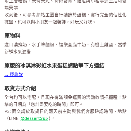
附上唐老鴨、米奇米妮、奇奇蒂蒂、維尼與小豬等迪士尼可愛
場景 等
收到後，可參考網站主圖自行裝飾於蛋糕，實行完全的個性化
擺盤，也可以與小朋友一起裝飾，好玩又好吃。
原物料
進口濃鮮奶、水手牌麵粉、福樂全脂牛奶、有機土雞蛋、當季
新鮮水果混搭
原版的冰淇淋彩虹水果蛋糕請點擊下方連結
→ 經典款
取貨方式介紹
全台均可以宅配，且現在有滿額免運費的活動敬請把握喔！點
擊的日期為「您計畫要吃的時間」即可。
PS: 面交請於取貨日的兩天前主動與我們客服確認時間、地點
（LINE:
@dessert365
) 。