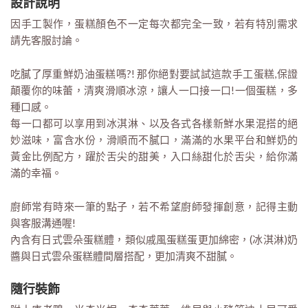
設計說明
因手工製作，蛋糕顏色不一定每次都完全一致，若有特別需求
請先客服討論。
吃膩了厚重鮮奶油蛋糕嗎?! 那你絕對要試試這款手工蛋糕,保證
顛覆你的味蕾，清爽滑順冰涼，讓人一口接一口!一個蛋糕，多
種口感。
每一口都可以享用到冰淇淋、以及各式各樣新鮮水果混搭的絕
妙滋味，富含水份，滑順而不膩口，滿滿的水果平台和鮮奶的
黃金比例配方，躍於舌尖的甜美，入口絲甜化於舌尖，給你滿
滿的幸福。
廚師常有時來一筆的點子，若不希望廚師發揮創意，記得主動
與客服溝通喔!
內含有日式雲朵蛋糕體，類似戚風蛋糕蛋更加綿密，(冰淇淋)奶
醬與日式雲朵蛋糕體間層搭配，更加清爽不甜膩。
隨行裝飾