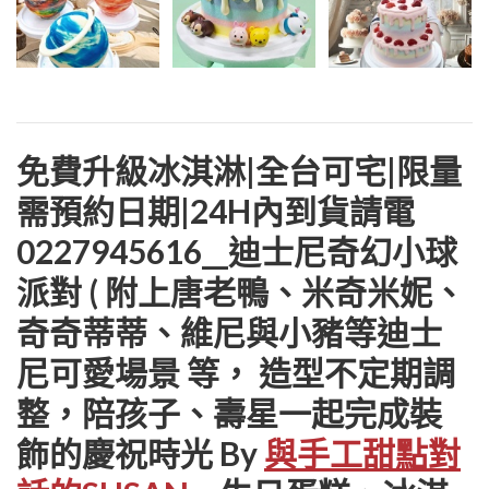
免費升級冰淇淋|全台可宅|限量
需預約日期|24H內到貨請電
0227945616__迪士尼奇幻小球
派對 ( 附上唐老鴨、米奇米妮、
奇奇蒂蒂、維尼與小豬等迪士
尼可愛場景 等， 造型不定期調
整，陪孩子、壽星一起完成裝
飾的慶祝時光 By
與手工甜點對