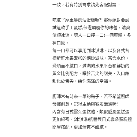
一致，若有特別需求請先客服討論。
吃膩了厚重鮮奶油蛋糕嗎?! 那你絕對要試
試這款手工蛋糕,保證顛覆你的味蕾，清爽
滑順冰涼，讓人一口接一口!一個蛋糕，多
種口感。
每一口都可以享用到冰淇淋、以及各式各
樣新鮮水果混搭的絕妙滋味，富含水份，
滑順而不膩口，滿滿的水果平台和鮮奶的
黃金比例配方，躍於舌尖的甜美，入口絲
甜化於舌尖，給你滿滿的幸福。
廚師常有時來一筆的點子，若不希望廚師
發揮創意，記得主動與客服溝通喔!
內含有日式雲朵蛋糕體，類似戚風蛋糕蛋
更加綿密，(冰淇淋)奶醬與日式雲朵蛋糕體
間層搭配，更加清爽不甜膩。