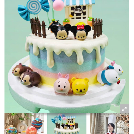
粉絲好康
加入甜點廚師接單平台
記住我
忘記密碼
註冊