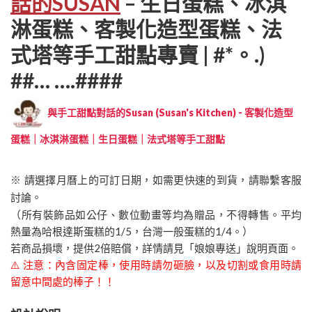
話的SUSAN
– 生日蛋糕、冰淇
淋蛋糕、客製化造型蛋糕、法
式塔等手工甜點專賣 | #*。.)
##… ….####
與手工甜點對話的Susan (Susan's Kitchen) - 客製化造型
蛋糕｜冰淇淋蛋糕｜生日蛋糕｜法式塔等手工甜點
※ 請選擇月曆上的可訂日期，如需更快速的到貨，請聯繫客服
討論。
（所有裝飾品如公仔、數位動畫等均為贈品，不得轉售。平均
熱量為哈根達斯蛋糕的1/5，台灣一般蛋糕的1/4。）
若商品損壞，提供2倍賠償，詳情請見「娘娘專送」說明頁面。
⚠️ 注意：內含固定棒，使用時請勿砸臉，以及切割或食用時請
留意中間處的棒子！！