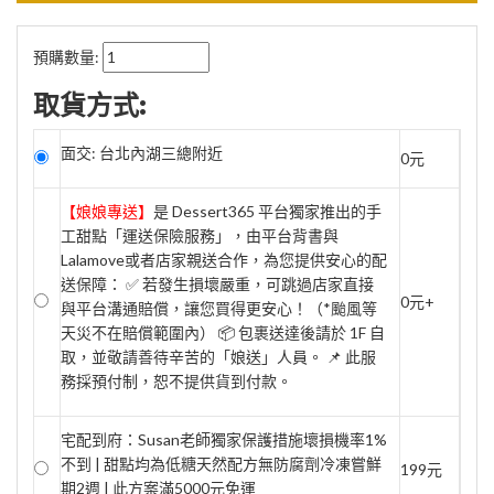
預購數量:
取貨方式:
面交: 台北內湖三總附近
0元
【娘娘專送】
是 Dessert365 平台獨家推出的手
工甜點「運送保險服務」，由平台背書與
Lalamove或者店家親送合作，為您提供安心的配
送保障： ✅ 若發生損壞嚴重，可跳過店家直接
0元+
與平台溝通賠償，讓您買得更安心！（*颱風等
天災不在賠償範圍內） 📦 包裹送達後請於 1F 自
取，並敬請善待辛苦的「娘送」人員。 📌 此服
務採預付制，恕不提供貨到付款。
宅配到府：Susan老師獨家保護措施壞損機率1%
不到 | 甜點均為低糖天然配方無防腐劑冷凍嘗鮮
199元
期2週 | 此方案滿5000元免運