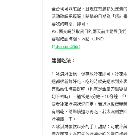
全台均可以宅配，且現在有滿額免運費的
活動敬請把握喔！點擊的日期為「您計畫
要吃的時間」即可。
PS: 面交請於取貨日的兩天前主動與我們
客服確認時間、地點（LINE:
@dessert365
) 。
建議吃法：
1. 冰淇淋蛋糕：保存放冷凍即可，冷凍兩
週都很新鮮好吃，吃的時候先退冰到外表
有點融化時最好吃（也就是金屬刀很容易
切下去時），通常是5分鐘～10分鐘，但
要看冰箱冷凍狀況而定，若退冰後蛋糕體
有點乾，請繼續退冰再吃、若太濕則放回
冷凍庫一下。
2. 冰淇淋蛋糕以外的手工甜點：可放冷藏
保存即可，亦可先放冷凍於吃的當日或者