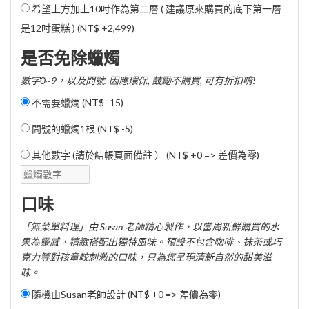
希望上方加上10吋作為第二層 ( 建議原來購買的底下第一層
是12吋蛋糕 ) (
NT$ +2,499
)
是否免除蠟燭
數字0~9，以及問號. 因應環保, 鼓勵不購買, 可有折扣唷!
不需要蠟燭 (
NT$ -15
)
問號的蠟燭1根 (
NT$ -5
)
其他數字 (請於結帳頁面備註 ） (NT$ +0 => 差價為零)
口味
「無菜單料理」由 Susan 老師精心製作，以當周新鮮購買的水
果為靈感，精緻搭配出獨特風味。預設不包含咖啡、抹茶或巧
克力等對孩童較刺激的口味，只為您呈現清新自然的甜美滋
味。
隨機由Susan老師設計 (NT$ +0 => 差價為零)