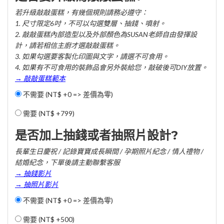
若升級敲敲蛋糕，有幾個規則請務必遵守：
1. 尺寸限定6吋，不可以勾選雙層、抽錢、噴射。
2. 敲敲蛋糕內部造型以及外部顏色為SUSAN老師自由發揮設
計，請若相信主廚才選敲敲蛋糕。
3. 如果勾選要客製化印圖與文字，請選不可食用。
4. 如果有不可食用的裝飾品會另外裝給您，敲破後可DIY放置。
→ 敲敲蛋糕範本
不需要 (NT$ +0 => 差價為零)
需要 (
NT$ +799
)
是否加上抽錢或者抽照片設計?
長輩生日慶祝 / 記錄寶寶成長瞬間 / 孕期照片紀念 / 情人禮物 /
結婚紀念，下單後請主動聯繫客服
→ 抽錢影片
→ 抽照片影片
不需要 (NT$ +0 => 差價為零)
需要 (
NT$ +500
)