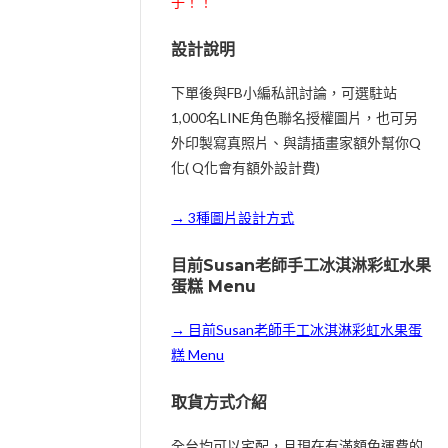
子！！
設計說明
下單後與FB小編私訊討論，可選駐站
1,000名LINE角色聯名授權圖片，也可另
外印製寫真照片、與請插畫家額外幫你Q
化( Q化會有額外設計費)
→ 3種圖片設計方式
目前Susan老師手工冰淇淋彩虹水果
蛋糕 Menu
→ 目前Susan老師手工冰淇淋彩虹水果蛋
糕 Menu
取貨方式介紹
全台均可以宅配，且現在有滿額免運費的