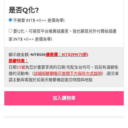
是否Q化?
不需要 (NT$ +0 => 差價為零)
要Q化，可接受平台推薦插畫家，我也願意另外付費給插畫
家 (NT$ +0 => 差價為零)
顯示總金額:
NT$531
優惠價：
NT$399
(75折)
節慶特惠：
日期
11號
為您計畫要享用的日期;宅配全台均可，目前有滿額免
運的活動唷;（
詳細保鮮期限可查閱下方保存方式說明
）;面交者
請主動與客服於前兩天聯繫確認面交時間與地點
加入購物車