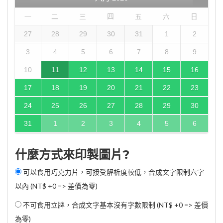
一
二
三
四
五
六
日
27
28
29
30
31
1
2
3
4
5
6
7
8
9
10
11
12
13
14
15
16
17
18
19
20
21
22
23
24
25
26
27
28
29
30
31
1
2
3
4
5
6
什麼方式來印製圖片?
可以食用巧克力片，可接受解析度較低，合成文字限制六字
以內 (NT$ +0 => 差價為零)
不可食用立牌，合成文字基本沒有字數限制 (NT$ +0 => 差價
為零)