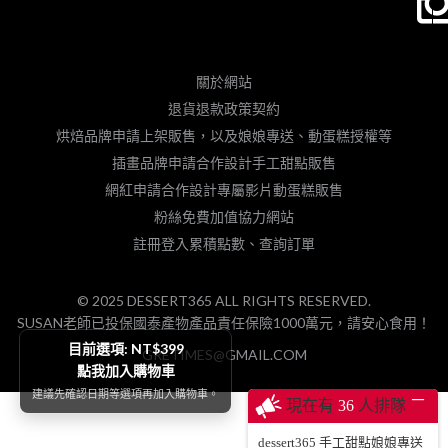
關於網站
退貨退款政策契約
烘焙品牌申請上架販售，以及娘娘專送、動蛋糕授權等
插畫品牌申請合作設計手工甜點販售
網紅申請合作設計專屬影片動蛋糕販售
粉絲免費加值協力網站
註冊登入累積點數、查詢訂單
© 2025 DESSERT365 ALL RIGHTS RESERVED.
SUSAN老師已投保國泰產物產品責任保險1000萬元，請安心食用！
目前選項: NT$399
GRETIMES@GMAIL.COM
點我加入購物車
建議先確認日期等選項再加入購物車。
─
現在有
39
人排隊
dessert365 手工甜點娘娘專送