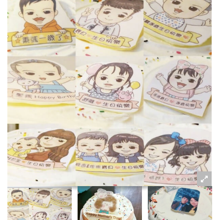
粉絲好康
加入甜點廚師接單平台
記住我
忘記密碼
註冊