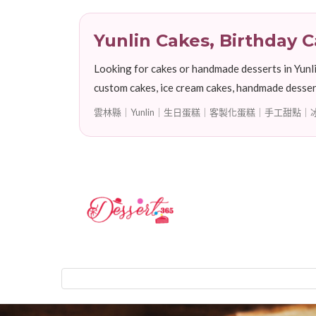
Yunlin Cakes, Birthday
Looking for cakes or handmade desserts in Yunli
custom cakes, ice cream cakes, handmade dessert
雲林縣｜Yunlin｜生日蛋糕｜客製化蛋糕｜手工甜點｜冰淇