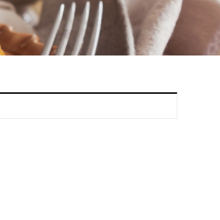
記住我
碼
註冊