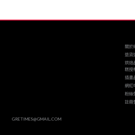
關於
退貨
烘焙
糕授
插畫
網紅
粉絲
註冊
GRETIMES@GMAIL.COM