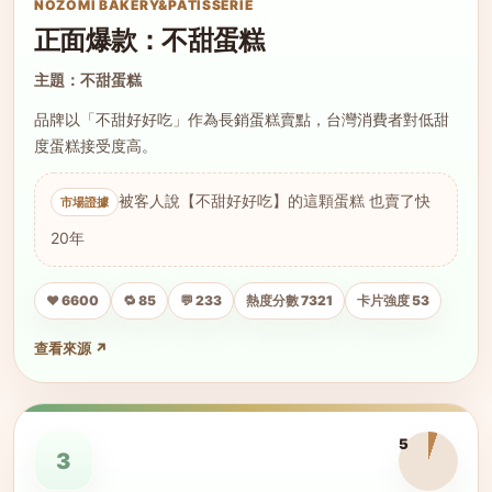
NOZOMI BAKERY&PATISSERIE
正面爆款：不甜蛋糕
主題：不甜蛋糕
品牌以「不甜好好吃」作為長銷蛋糕賣點，台灣消費者對低甜
度蛋糕接受度高。
被客人說【不甜好好吃】的這顆蛋糕 也賣了快
20年
❤️ 6600
🔁 85
💬 233
熱度分數 7321
卡片強度 53
查看來源 ↗
5
3