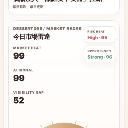
每日整理、每日更新
DESSERT365 / MARKET RADAR
RISK HEAT
今日市場雷達
High · 95
MARKET HEAT
OPPORTUNITY
99
Strong · 96
AI SIGNAL
99
VISIBILITY GAP
52