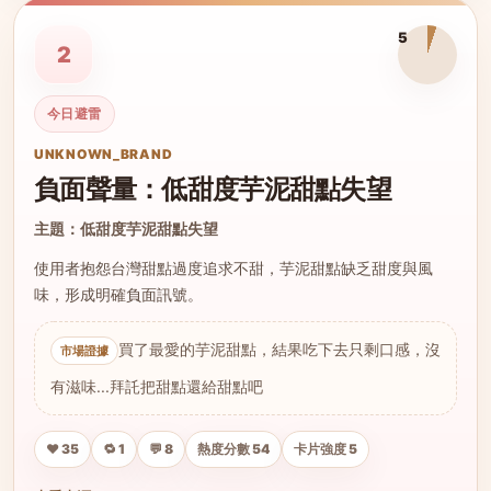
5
2
今日避雷
UNKNOWN_BRAND
負面聲量：低甜度芋泥甜點失望
主題：低甜度芋泥甜點失望
使用者抱怨台灣甜點過度追求不甜，芋泥甜點缺乏甜度與風
味，形成明確負面訊號。
買了最愛的芋泥甜點，結果吃下去只剩口感，沒
有滋味...拜託把甜點還給甜點吧
❤️ 35
🔁 1
💬 8
熱度分數 54
卡片強度 5