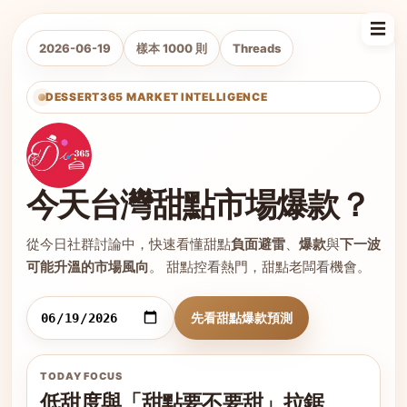
☰
2026-06-19
樣本 1000 則
Threads
DESSERT365 MARKET INTELLIGENCE
今天台灣甜點市場爆款？
從今日社群討論中，快速看懂甜點
負面避雷
、
爆款
與
下一波
可能升溫的市場風向
。 甜點控看熱門，甜點老闆看機會。
先看甜點爆款預測
TODAY FOCUS
低甜度與「甜點要不要甜」拉鋸