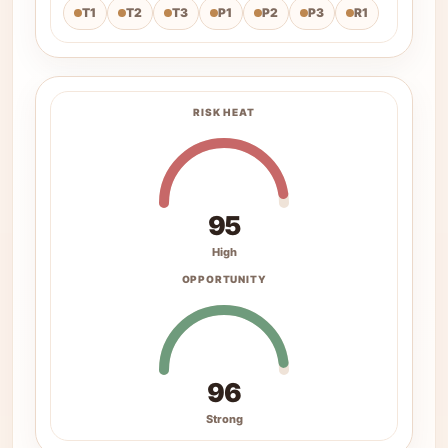
T1
T2
T3
P1
P2
P3
R1
RISK HEAT
95
High
OPPORTUNITY
96
Strong