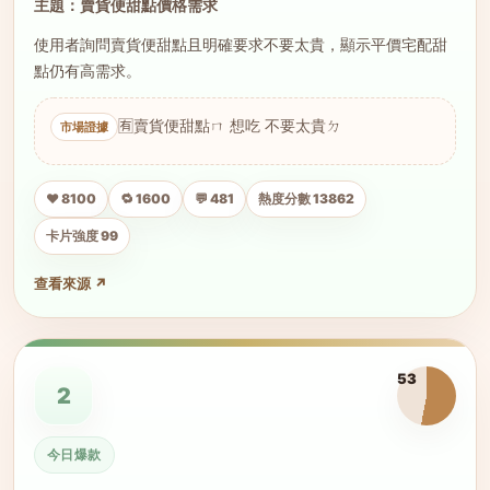
主題：賣貨便甜點價格需求
使用者詢問賣貨便甜點且明確要求不要太貴，顯示平價宅配甜
點仍有高需求。
🈶賣貨便甜點ㄇ 想吃 不要太貴ㄉ
❤️ 8100
🔁 1600
💬 481
熱度分數 13862
卡片強度 99
查看來源 ↗
53
2
今日爆款