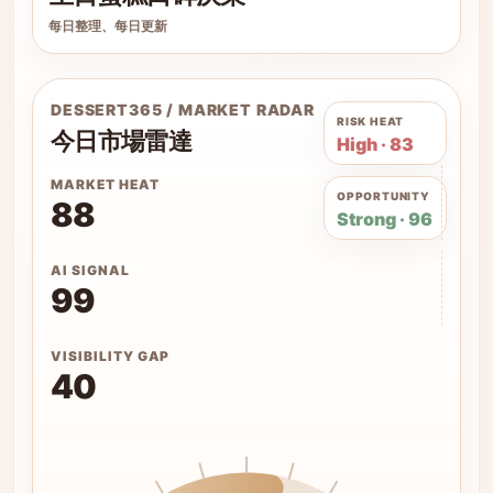
每日整理、每日更新
DESSERT365 / MARKET RADAR
RISK HEAT
今日市場雷達
High · 83
MARKET HEAT
OPPORTUNITY
88
Strong · 96
AI SIGNAL
99
VISIBILITY GAP
40