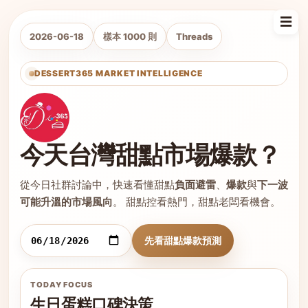
☰
2026-06-18
樣本 1000 則
Threads
DESSERT365 MARKET INTELLIGENCE
今天台灣甜點市場爆款？
從今日社群討論中，快速看懂甜點
負面避雷
、
爆款
與
下一波
可能升溫的市場風向
。 甜點控看熱門，甜點老闆看機會。
先看甜點爆款預測
TODAY FOCUS
生日蛋糕口碑決策