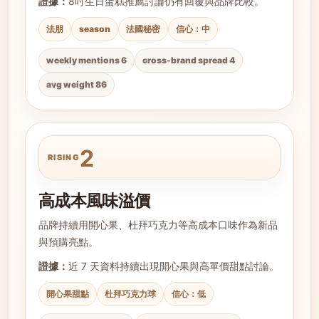
證據：
8吋生日蛋糕推薦討論仍有回覆與品牌比較。
法朋
season
法國秘密
信心：中
weekly mentions 6
cross-brand spread 4
avg weight 86
2
RISING
高成本風味溢價
品牌持續用開心果、杜拜巧克力等高成本口味作為新品
與預購亮點。
證據：
近 7 天資料持續出現開心果與高單價甜點討論。
開心果甜點
杜拜巧克力球
信心：低