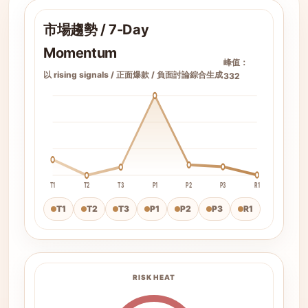
市場趨勢 / 7-Day
Momentum
峰值：
以 rising signals / 正面爆款 / 負面討論綜合生成
332
T1
T2
T3
P1
P2
P3
R1
T1
T2
T3
P1
P2
P3
R1
RISK HEAT