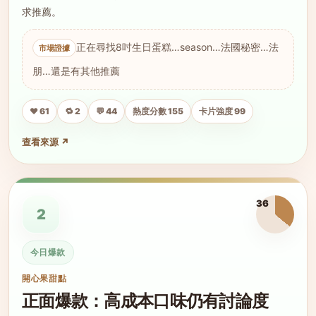
求推薦。
正在尋找8吋生日蛋糕…season…法國秘密…法
朋…還是有其他推薦
❤️ 61
🔁 2
💬 44
熱度分數 155
卡片強度 99
查看來源 ↗
36
2
今日爆款
開心果甜點
正面爆款：高成本口味仍有討論度