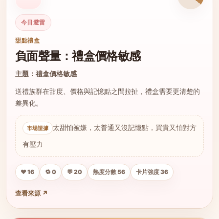
今日避雷
甜點禮盒
負面聲量：禮盒價格敏感
主題：禮盒價格敏感
送禮族群在甜度、價格與記憶點之間拉扯，禮盒需要更清楚的
差異化。
太甜怕被嫌，太普通又沒記憶點，買貴又怕對方
有壓力
❤️ 16
🔁 0
💬 20
熱度分數 56
卡片強度 36
查看來源 ↗