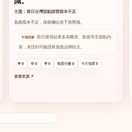
識。
主題：當日台灣甜點踩雷樣本不足
負面樣本不足，保留欄位供下游辨識。
當日搜尋結果多為醫美、旅遊等非甜點內
容，未找到可驗證新負面品牌貼文。
❤️ 0
🔁 0
💬 0
熱度分數 0
卡片強度 5
查看來源 ↗