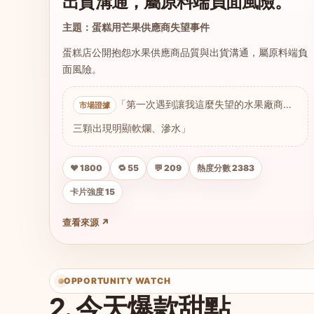
出貨溝通，屬原料端負面風險。
主題：蛋糕用芒果供應商失望事件
蛋糕店公開抱怨水果供應商品質與出貨溝通，屬原料端負
面風險。
「第一次遇到讓我這麼失望的水果廠商…
三顆出現明顯軟爛、滲水」
❤️ 1800
🔁 55
💬 209
熱度分數 2383
卡片強度 15
查看來源 ↗
OPPORTUNITY WATCH
2. 今天爆款甜點