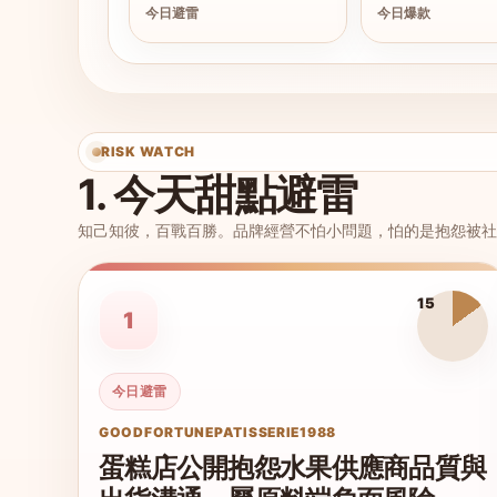
今日避雷
今日爆款
RISK WATCH
1. 今天甜點避雷
知己知彼，百戰百勝。品牌經營不怕小問題，怕的是抱怨被社
15
1
今日避雷
GOODFORTUNEPATISSERIE1988
蛋糕店公開抱怨水果供應商品質與