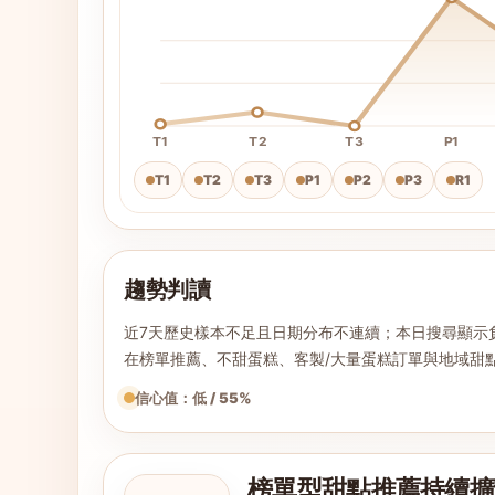
T1
T2
T3
P1
T1
T2
T3
P1
P2
P3
R1
趨勢判讀
近7天歷史樣本不足且日期分布不連續；本日搜尋顯示
在榜單推薦、不甜蛋糕、客製/大量蛋糕訂單與地域甜
信心值：低 / 55%
榜單型甜點推薦持續擴