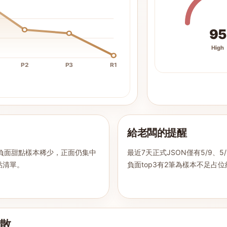
95
High
P2
P3
R1
給老闆的提醒
負面甜點樣本稀少，正面仍集中
最近7天正式JSON僅有5/9、
點清單。
負面top3有2筆為樣本不足占
散