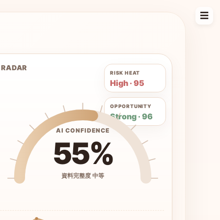
☰
 RADAR
RISK HEAT
High · 95
OPPORTUNITY
Strong · 96
AI CONFIDENCE
55%
資料完整度 中等