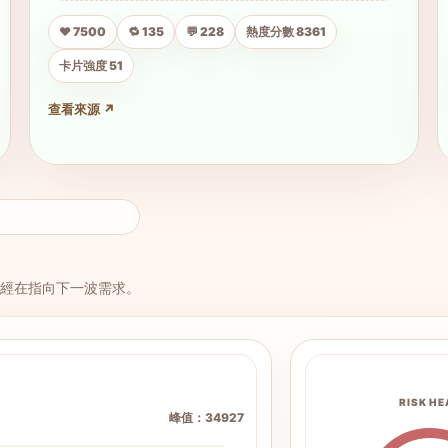
❤️ 7500
🔁 135
💬 228
熱度分數 8361
卡片強度 51
查看來源 ↗
經在指向下一波需求。
RISK HE
峰值：34927