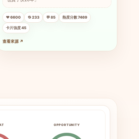
❤️ 6600
🔁 233
💬 85
熱度分數 7469
卡片強度 45
查看來源 ↗
AT
OPPORTUNITY