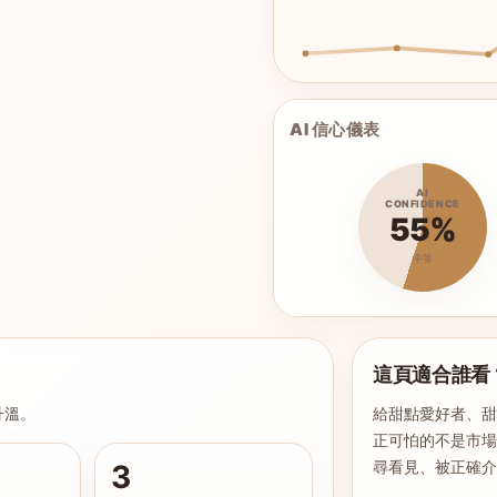
AI 信心儀表
AI
CONFIDENCE
55%
中等
這頁適合誰看
升溫。
給甜點愛好者、甜
正可怕的不是市
尋看見、被正確
3