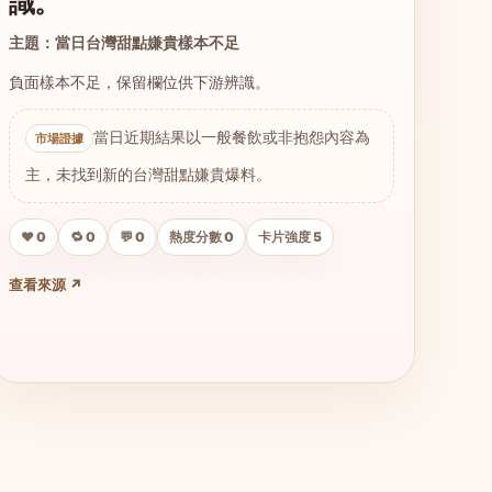
識。
主題：當日台灣甜點嫌貴樣本不足
負面樣本不足，保留欄位供下游辨識。
當日近期結果以一般餐飲或非抱怨內容為
主，未找到新的台灣甜點嫌貴爆料。
❤️ 0
🔁 0
💬 0
熱度分數 0
卡片強度 5
查看來源 ↗