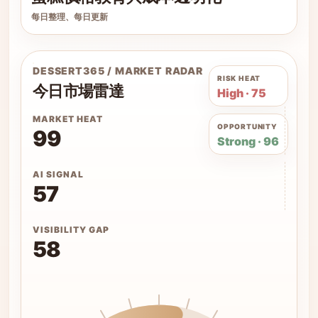
每日整理、每日更新
DESSERT365 / MARKET RADAR
RISK HEAT
今日市場雷達
High · 75
MARKET HEAT
OPPORTUNITY
99
Strong · 96
AI SIGNAL
57
VISIBILITY GAP
58