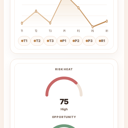
T1
T2
T3
P1
P2
P3
R1
T1
T2
T3
P1
P2
P3
R1
RISK HEAT
75
High
OPPORTUNITY