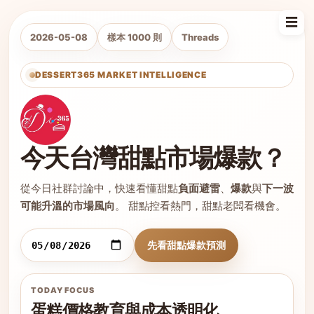
☰
2026-05-08
樣本 1000 則
Threads
DESSERT365 MARKET INTELLIGENCE
今天台灣甜點市場爆款？
從今日社群討論中，快速看懂甜點
負面避雷
、
爆款
與
下一波
可能升溫的市場風向
。 甜點控看熱門，甜點老闆看機會。
先看甜點爆款預測
TODAY FOCUS
蛋糕價格教育與成本透明化