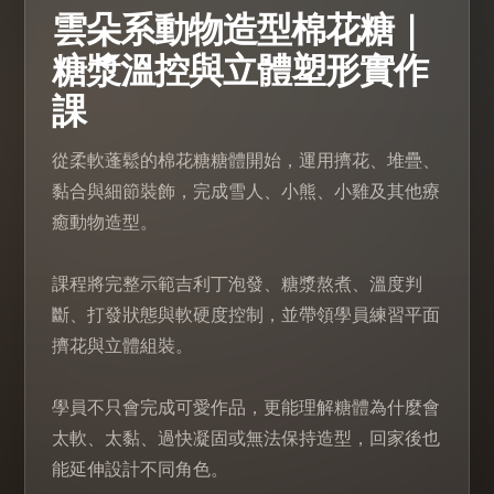
雲朵系動物造型棉花糖｜
糖漿溫控與立體塑形實作
課
從柔軟蓬鬆的棉花糖糖體開始，運用擠花、堆疊、
黏合與細節裝飾，完成雪人、小熊、小雞及其他療
癒動物造型。
課程將完整示範吉利丁泡發、糖漿熬煮、溫度判
斷、打發狀態與軟硬度控制，並帶領學員練習平面
擠花與立體組裝。
學員不只會完成可愛作品，更能理解糖體為什麼會
太軟、太黏、過快凝固或無法保持造型，回家後也
能延伸設計不同角色。