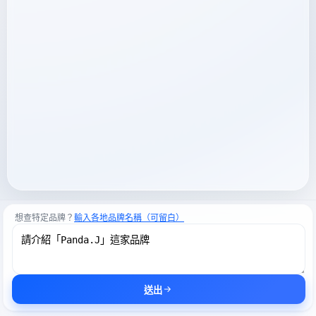
想查特定品牌？
輸入各地品牌名稱（可留白）
送出