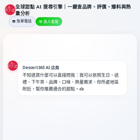
全球甜點 AI 搜尋引擎｜一鍵查品牌、評價、爆料與熱
量分析
☎️ 急單電話
💬 真人客服
Dessert365 AI 店員
不知道買什麼可以直接問我：我可以依照生日、送
禮、下午茶、品牌、口味、熱量需求、你所處地區
附近，幫你推薦適合的甜點。🍰